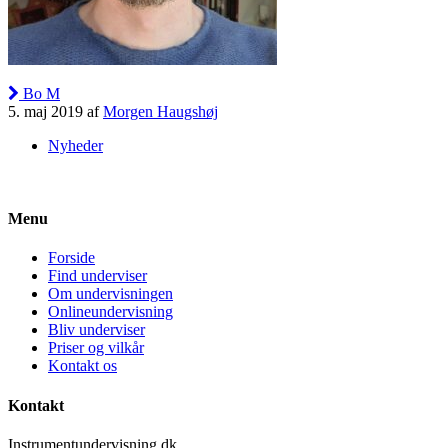
Bo M
5. maj 2019 af
Morgen Haugshøj
Nyheder
Menu
Forside
Find underviser
Om undervisningen
Onlineundervisning
Bliv underviser
Priser og vilkår
Kontakt os
Kontakt
Instrumentundervisning.dk