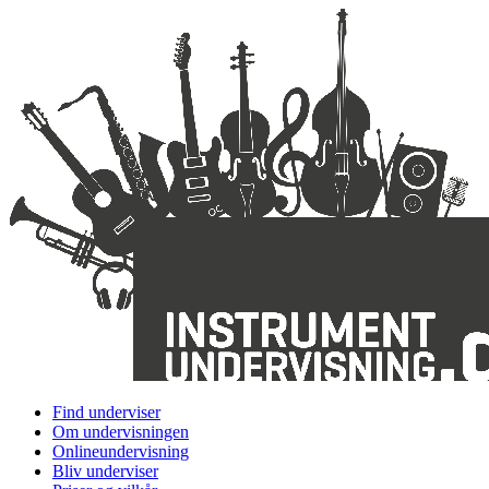
Find underviser
Om undervisningen
Onlineundervisning
Bliv underviser