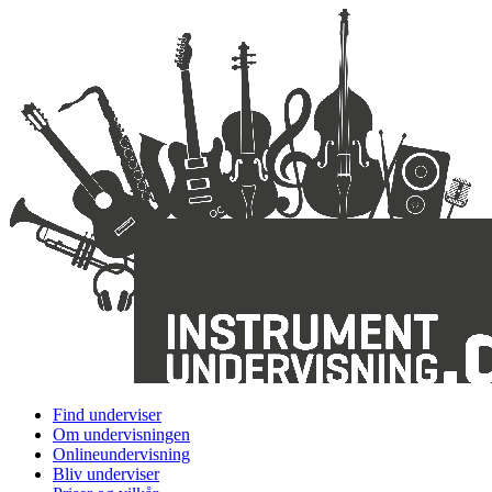
Find underviser
Om undervisningen
Onlineundervisning
Bliv underviser