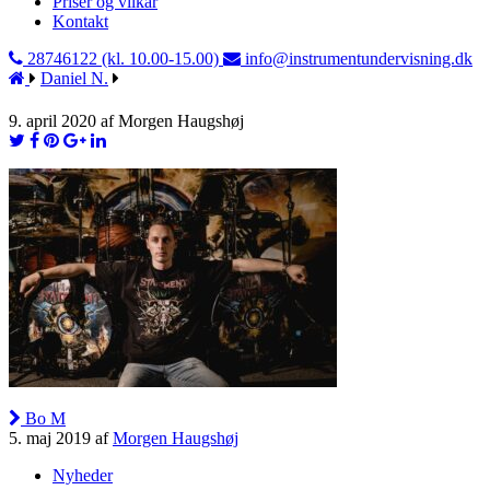
Priser og vilkår
Kontakt
28746122 (kl. 10.00-15.00)
info@instrumentundervisning.dk
Daniel N.
9. april 2020 af Morgen Haugshøj
Bo M
5. maj 2019 af
Morgen Haugshøj
Nyheder