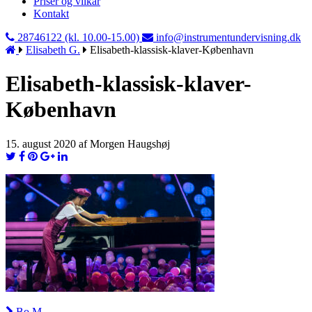
Priser og vilkår
Kontakt
28746122 (kl. 10.00-15.00)
info@instrumentundervisning.dk
Elisabeth G.
Elisabeth-klassisk-klaver-København
Elisabeth-klassisk-klaver-
København
15. august 2020 af Morgen Haugshøj
Bo M