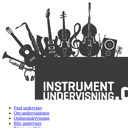
Find underviser
Om undervisningen
Onlineundervisning
Bliv underviser