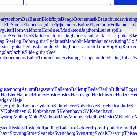
arytonhorn
Bas
Basun
Blokfløjte
Bongo
Børnemusik
Bratschundervisnin
ik
FL Studio
Flamencoguitar
Fløjteundervisning
Flygelhorn
Folkemusik
G
guitar
Horn/valdhorn
Hørelære/Musikteori
Jagthorn
Lær at spille
ard/Synthesizer
Klarinetundervisning
Undervisning i klassisk guitar
Klas
ap Steel og Dobro guitar
Lydkunst
Mandolin
Marimbaundervisning
Mix 
-steel guitar
Percussionundervisning
Podcast-produktion
Rap
Raq
Rockgu
ng
Saz
Sazbus
Slide-guitar
Steel-
omboneundervisning
Trommeundervisning
Trompetundervisning
Tuba
Tvæ
gustenborg
Aulum
Bagsværd
Ballebro
Ballerup
Beder
Berlin
Billund
Boge
v
Hadsten
Hammel
Harlev
Hasle
Haslev
Hasselager
Hedehusene
Hedens
He
edgård
Høje
ægerspris
Juelsminde
Jyderup
Kalundborg
Kalvehave
Karrebæksminde
Kas
NV
København Ø.
København S
København SV
København
Lystrup
Malling
Malmö
Malmø
Måløv
Mariager
Maribo
Mårslet
Middelfart
sted
Risskov
Roskilde
Rødding
Rødekro
Rødovre
Rømø
Rønde
Rønne
Ry
nhavn
Støvring
Struer
Svaneke
Svendborg
Svenstrup
Sydals
Taastrup
Thiste