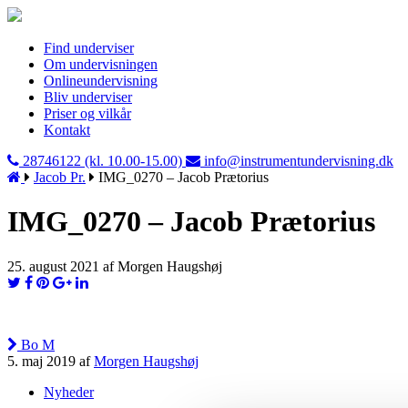
Find underviser
Om undervisningen
Onlineundervisning
Bliv underviser
Priser og vilkår
Kontakt
28746122 (kl. 10.00-15.00)
info@instrumentundervisning.dk
Jacob Pr.
IMG_0270 – Jacob Prætorius
IMG_0270 – Jacob Prætorius
25. august 2021 af Morgen Haugshøj
Bo M
5. maj 2019 af
Morgen Haugshøj
Nyheder