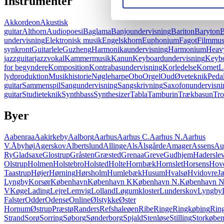
Instrumenter
Akkordeon
Akustisk
guitar
Althorn
Audiopoesi
Baglama
Banjoundervisning
Bariton
Baryton
B
undervisning
Elektronisk musik
Engelskhorn
Euphonium
Fagot
Filmmus
synkront
Guitarlele
Guzheng
Harmonikaundervisning
Harmonium
Heavy
jazzguitar
jazzvokal
Kammermusik
Kanun
Keyboardundervisning
Keybo
for begyndere
Komposition
Kontrabasundervisning
Korledelse
Kornet
L
lydproduktion
Musikhistorie
Nøgleharpe
Obo
Orgel
Oud
Øveteknik
Pedal
guitar
Sammenspil
Sangundervisning
Sangskrivning
Saxofonundervisni
guitar
Studieteknik
Synthbass
Synthesizer
Tabla
Tamburin
Trækbasun
Tr
Byer
Aabenraa
Aakirkeby
Aalborg
Aarhus
Aarhus C.
Aarhus N.
Aarhus
V.
Åbyhøj
Agerskov
Albertslund
Allinge
Als
Ålsgårde
Amager
Assens
Au
Ry
Gladsaxe
Glostrup
Gråsten
Græsted
Grenaa
Greve
Gudhjem
Hadersle
Olstrup
Holmen
Holstebro
Holsted
Holte
Hornbæk
Hornslet
Horsens
Hov
Taastrup
Højer
Hørning
Hørsholm
Humlebæk
Husum
Hvalsø
Hvidovre
J
Lyngby
Korsør
København
København K
København N.
København 
V
Køge
Lading
Lejre
Lemvig
Lolland
Løgumkloster
Lunderskov
Lyngby
Falster
Odder
Odense
Online
Ølstykke
Øster
Hornum
Østrup
Præstø
Randers
Refshaleøen
Ribe
Ringe
Ringkøbing
Ring
Strand
Sorø
Sorring
Søborg
Sønderborg
Spjald
Stenløse
Stilling
Storkøbe