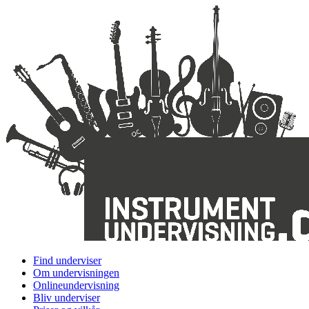
Find underviser
Om undervisningen
Onlineundervisning
Bliv underviser