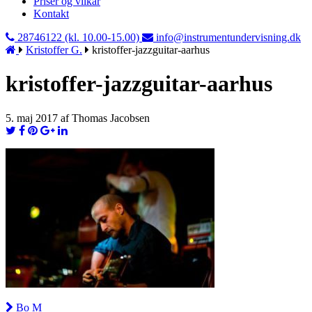
Priser og vilkår
Kontakt
28746122 (kl. 10.00-15.00)
info@instrumentundervisning.dk
Kristoffer G.
kristoffer-jazzguitar-aarhus
kristoffer-jazzguitar-aarhus
5. maj 2017 af Thomas Jacobsen
Bo M