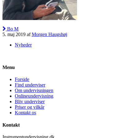
Bo M
5. maj 2019 af
Morgen Haugshøj
Nyheder
Menu
Forside
Find underviser
Om undervisningen
Onlineundervisning
Bliv underviser
Priser og vilkår
Kontakt os
Kontakt
Instrumentundervisning.dk