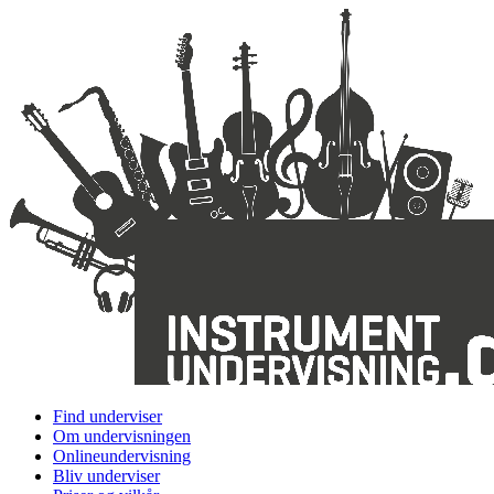
Find underviser
Om undervisningen
Onlineundervisning
Bliv underviser