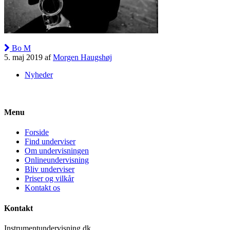
Bo M
5. maj 2019 af
Morgen Haugshøj
Nyheder
Menu
Forside
Find underviser
Om undervisningen
Onlineundervisning
Bliv underviser
Priser og vilkår
Kontakt os
Kontakt
Instrumentundervisning.dk