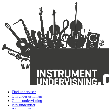
Find underviser
Om undervisningen
Onlineundervisning
Bliv underviser