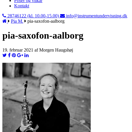
Priser og vilkår
Kontakt
28746122 (kl. 10.00-15.00)
info@instrumentundervisning.dk
Pia M.
pia-saxofon-aalborg
pia-saxofon-aalborg
19. februar 2021 af Morgen Haugshøj