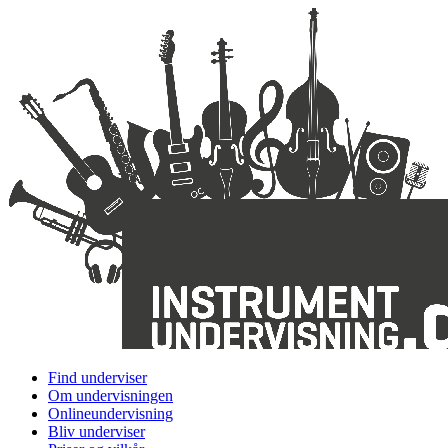
Find underviser
Om undervisningen
Onlineundervisning
Bliv underviser