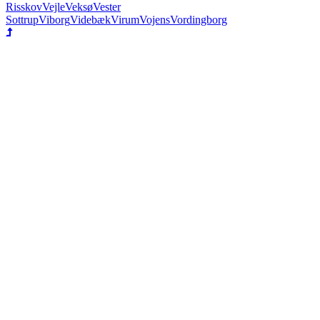
Risskov
Vejle
Veksø
Vester
Sottrup
Viborg
Videbæk
Virum
Vojens
Vordingborg