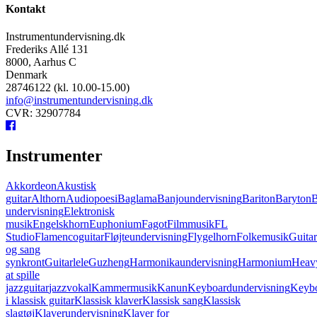
Kontakt
Instrumentundervisning.dk
Frederiks Allé 131
8000, Aarhus C
Denmark
28746122 (kl. 10.00-15.00)
info@instrumentundervisning.dk
CVR: 32907784
Instrumenter
Akkordeon
Akustisk
guitar
Althorn
Audiopoesi
Baglama
Banjoundervisning
Bariton
Baryton
B
undervisning
Elektronisk
musik
Engelskhorn
Euphonium
Fagot
Filmmusik
FL
Studio
Flamencoguitar
Fløjteundervisning
Flygelhorn
Folkemusik
Guita
og sang
synkront
Guitarlele
Guzheng
Harmonikaundervisning
Harmonium
Heavy
at spille
jazzguitar
jazzvokal
Kammermusik
Kanun
Keyboardundervisning
Keybo
i klassisk guitar
Klassisk klaver
Klassisk sang
Klassisk
slagtøj
Klaverundervisning
Klaver for