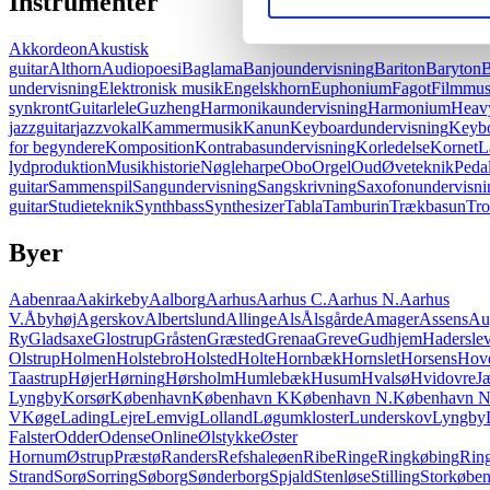
Instrumenter
Akkordeon
Akustisk
guitar
Althorn
Audiopoesi
Baglama
Banjoundervisning
Bariton
Baryton
B
undervisning
Elektronisk musik
Engelskhorn
Euphonium
Fagot
Filmmus
synkront
Guitarlele
Guzheng
Harmonikaundervisning
Harmonium
Heavy
jazzguitar
jazzvokal
Kammermusik
Kanun
Keyboardundervisning
Keybo
for begyndere
Komposition
Kontrabasundervisning
Korledelse
Kornet
L
lydproduktion
Musikhistorie
Nøgleharpe
Obo
Orgel
Oud
Øveteknik
Pedal
guitar
Sammenspil
Sangundervisning
Sangskrivning
Saxofonundervisni
guitar
Studieteknik
Synthbass
Synthesizer
Tabla
Tamburin
Trækbasun
Tr
Byer
Aabenraa
Aakirkeby
Aalborg
Aarhus
Aarhus C.
Aarhus N.
Aarhus
V.
Åbyhøj
Agerskov
Albertslund
Allinge
Als
Ålsgårde
Amager
Assens
Au
Ry
Gladsaxe
Glostrup
Gråsten
Græsted
Grenaa
Greve
Gudhjem
Hadersle
Olstrup
Holmen
Holstebro
Holsted
Holte
Hornbæk
Hornslet
Horsens
Hov
Taastrup
Højer
Hørning
Hørsholm
Humlebæk
Husum
Hvalsø
Hvidovre
J
Lyngby
Korsør
København
København K
København N.
København 
V
Køge
Lading
Lejre
Lemvig
Lolland
Løgumkloster
Lunderskov
Lyngby
Falster
Odder
Odense
Online
Ølstykke
Øster
Hornum
Østrup
Præstø
Randers
Refshaleøen
Ribe
Ringe
Ringkøbing
Ring
Strand
Sorø
Sorring
Søborg
Sønderborg
Spjald
Stenløse
Stilling
Storkøbe