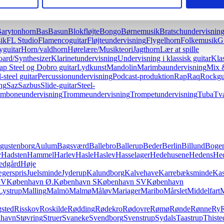
arytonhorn
Bas
Basun
Blokfløjte
Bongo
Børnemusik
Bratschundervisnin
ik
FL Studio
Flamencoguitar
Fløjteundervisning
Flygelhorn
Folkemusik
G
guitar
Horn/valdhorn
Hørelære/Musikteori
Jagthorn
Lær at spille
ard/Synthesizer
Klarinetundervisning
Undervisning i klassisk guitar
Klas
ap Steel og Dobro guitar
Lydkunst
Mandolin
Marimbaundervisning
Mix 
-steel guitar
Percussionundervisning
Podcast-produktion
Rap
Raq
Rockgu
ng
Saz
Sazbus
Slide-guitar
Steel-
omboneundervisning
Trommeundervisning
Trompetundervisning
Tuba
Tvæ
gustenborg
Aulum
Bagsværd
Ballebro
Ballerup
Beder
Berlin
Billund
Boge
v
Hadsten
Hammel
Harlev
Hasle
Haslev
Hasselager
Hedehusene
Hedens
He
edgård
Høje
ægerspris
Juelsminde
Jyderup
Kalundborg
Kalvehave
Karrebæksminde
Kas
NV
København Ø.
København S
København SV
København
Lystrup
Malling
Malmö
Malmø
Måløv
Mariager
Maribo
Mårslet
Middelfart
sted
Risskov
Roskilde
Rødding
Rødekro
Rødovre
Rømø
Rønde
Rønne
Ry
nhavn
Støvring
Struer
Svaneke
Svendborg
Svenstrup
Sydals
Taastrup
Thiste