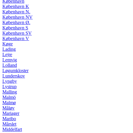
København
København K
København N.
København NV
København Ø.
København S
København SV
København V
Køge
Lading
Lejre
Lemvig
Lolland
Løgumkloster
Lunderskov
Lyngby
Lystrup
Malling
Malmö
Malmø
Måløv
Mariager
Maribo
Mårslet
Middelfart