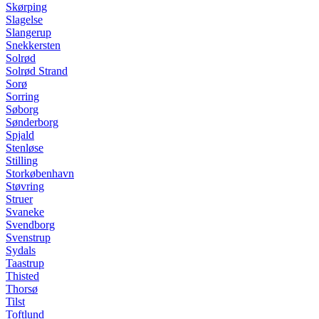
Skørping
Slagelse
Slangerup
Snekkersten
Solrød
Solrød Strand
Sorø
Sorring
Søborg
Sønderborg
Spjald
Stenløse
Stilling
Storkøbenhavn
Støvring
Struer
Svaneke
Svendborg
Svenstrup
Sydals
Taastrup
Thisted
Thorsø
Tilst
Toftlund