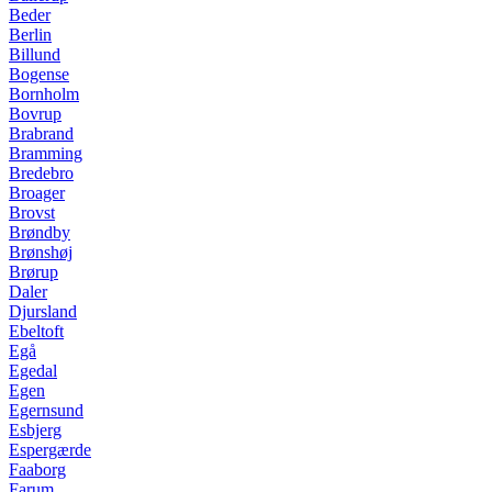
Beder
Berlin
Billund
Bogense
Bornholm
Bovrup
Brabrand
Bramming
Bredebro
Broager
Brovst
Brøndby
Brønshøj
Brørup
Daler
Djursland
Ebeltoft
Egå
Egedal
Egen
Egernsund
Esbjerg
Espergærde
Faaborg
Farum