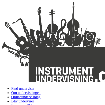
Find underviser
Om undervisningen
Onlineundervisning
Bliv underviser