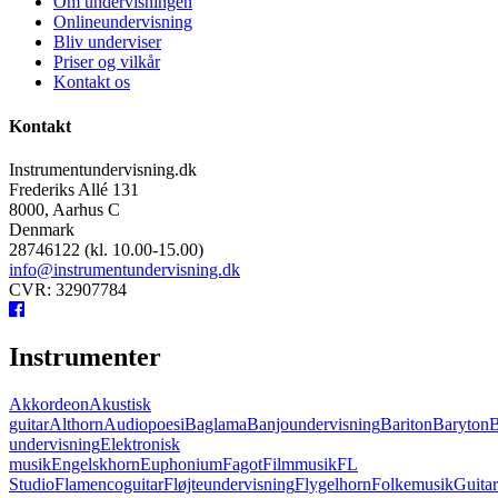
Om undervisningen
Onlineundervisning
Bliv underviser
Priser og vilkår
Kontakt os
Kontakt
Instrumentundervisning.dk
Frederiks Allé 131
8000, Aarhus C
Denmark
28746122 (kl. 10.00-15.00)
info@instrumentundervisning.dk
CVR: 32907784
Instrumenter
Akkordeon
Akustisk
guitar
Althorn
Audiopoesi
Baglama
Banjoundervisning
Bariton
Baryton
B
undervisning
Elektronisk
musik
Engelskhorn
Euphonium
Fagot
Filmmusik
FL
Studio
Flamencoguitar
Fløjteundervisning
Flygelhorn
Folkemusik
Guita