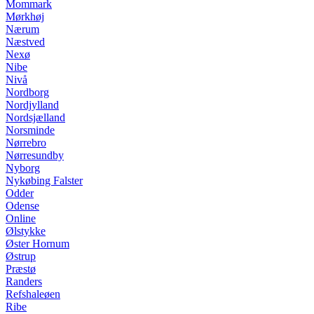
Mommark
Mørkhøj
Nærum
Næstved
Nexø
Nibe
Nivå
Nordborg
Nordjylland
Nordsjælland
Norsminde
Nørrebro
Nørresundby
Nyborg
Nykøbing Falster
Odder
Odense
Online
Ølstykke
Øster Hornum
Østrup
Præstø
Randers
Refshaleøen
Ribe