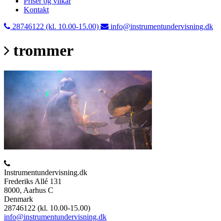
Priser og vilkår
Kontakt
28746122 (kl. 10.00-15.00)
info@instrumentundervisning.dk
trommer
Instrumentundervisning.dk
Frederiks Allé 131
8000, Aarhus C
Denmark
28746122 (kl. 10.00-15.00)
info@instrumentundervisning.dk