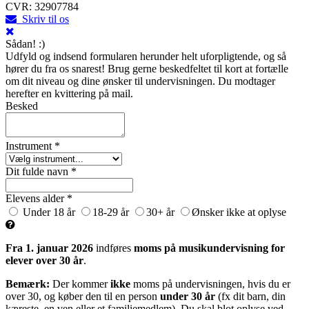
CVR: 32907784
Skriv til os
Sådan! :)
Udfyld og indsend formularen herunder helt uforpligtende, og så
hører du fra os snarest! Brug gerne beskedfeltet til kort at fortælle
om dit niveau og dine ønsker til undervisningen. Du modtager
herefter en kvittering på mail.
Besked
Instrument *
Dit fulde navn *
Elevens alder *
Under 18 år
18-29 år
30+ år
Ønsker ikke at oplyse
Fra 1. januar 2026
indføres
moms på musikundervisning for
elever over 30 år
.
Bemærk:
Der kommer
ikke
moms på undervisningen, hvis du er
over 30, og køber den til en person
under 30 år
(fx dit barn, din
kæreste, en ven eller et familiemedlem). Du skal blot oplyse ved