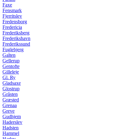
Faxe
Fensmark
Fjerritslev
Fredensborg
Fredericia
Frederiksberg
Frederikshavn
Frederikssund
Fuglebjerg
Galten
Gellerup
Gentofte
Gilleleje
Gl. Ry
Gladsaxe
Glostrup
Gråsten
Græsted
Grenaa
Greve
Gudhjem
Haderslev
Hadsten
Hammel
Harlev