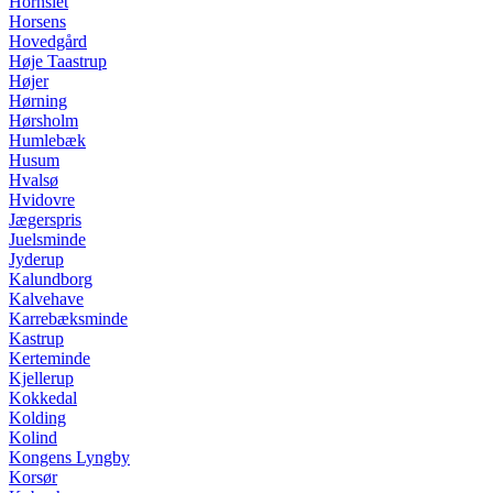
Hornslet
Horsens
Hovedgård
Høje Taastrup
Højer
Hørning
Hørsholm
Humlebæk
Husum
Hvalsø
Hvidovre
Jægerspris
Juelsminde
Jyderup
Kalundborg
Kalvehave
Karrebæksminde
Kastrup
Kerteminde
Kjellerup
Kokkedal
Kolding
Kolind
Kongens Lyngby
Korsør