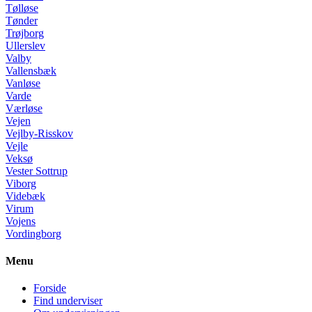
Tølløse
Tønder
Trøjborg
Ullerslev
Valby
Vallensbæk
Vanløse
Varde
Værløse
Vejen
Vejlby-Risskov
Vejle
Veksø
Vester Sottrup
Viborg
Videbæk
Virum
Vojens
Vordingborg
Menu
Forside
Find underviser