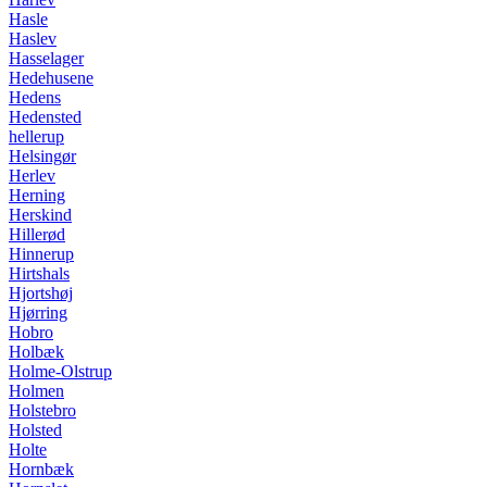
Hasle
Haslev
Hasselager
Hedehusene
Hedens
Hedensted
hellerup
Helsingør
Herlev
Herning
Herskind
Hillerød
Hinnerup
Hirtshals
Hjortshøj
Hjørring
Hobro
Holbæk
Holme-Olstrup
Holmen
Holstebro
Holsted
Holte
Hornbæk