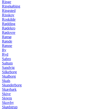
Ringe
Ringkøbing
Ringsted
Risskov
Roskilde
Rødding
Rødekro
Rødovre
Rømø
Rønde
Rønne
Ry
Ryd
Sabro
Saltum
Sandvig
Silkeborg
Skalborg
Skals
Skanderborg
Skærbæk
Skive
Skjern
Skovby
Skødstrup