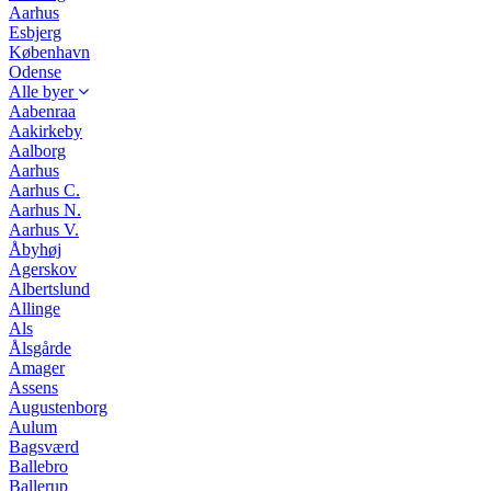
Aarhus
Esbjerg
København
Odense
Alle byer
Aabenraa
Aakirkeby
Aalborg
Aarhus
Aarhus C.
Aarhus N.
Aarhus V.
Åbyhøj
Agerskov
Albertslund
Allinge
Als
Ålsgårde
Amager
Assens
Augustenborg
Aulum
Bagsværd
Ballebro
Ballerup