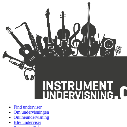
Find underviser
Om undervisningen
Onlineundervisning
Bliv underviser