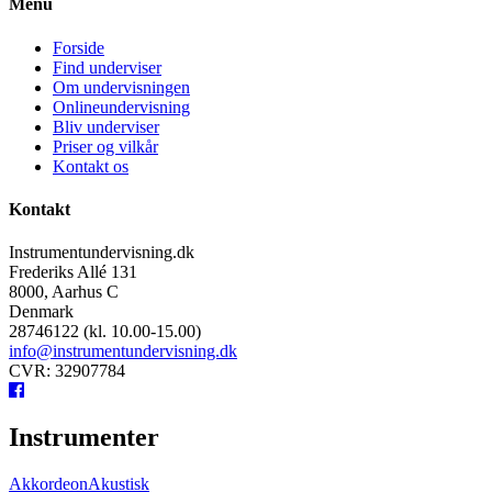
Menu
Forside
Find underviser
Om undervisningen
Onlineundervisning
Bliv underviser
Priser og vilkår
Kontakt os
Kontakt
Instrumentundervisning.dk
Frederiks Allé 131
8000, Aarhus C
Denmark
28746122 (kl. 10.00-15.00)
info@instrumentundervisning.dk
CVR: 32907784
Instrumenter
Akkordeon
Akustisk