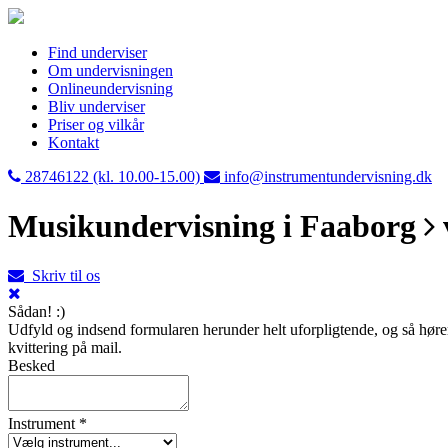
Find underviser
Om undervisningen
Onlineundervisning
Bliv underviser
Priser og vilkår
Kontakt
28746122 (kl. 10.00-15.00)
info@instrumentundervisning.dk
Musikundervisning i Faaborg
Skriv til os
Sådan! :)
Udfyld og indsend formularen herunder helt uforpligtende, og så hører 
kvittering på mail.
Besked
Instrument *