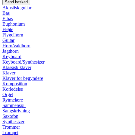
Akustisk guitar
Bas
Elbas
Euphonium
Fløjte
Flygelhorn
Guitar
Horn/valdhorn
Jagthorn
Keyboard
Keyboard/Synthesizer
Klassisk klaver
Klaver
Klaver for begyndere
Komposition
Korledelse
Orgel
Rytmelære
Sammenspil
Sangskrivning
Saxofon
Synthesizer
Trommer
Trompet