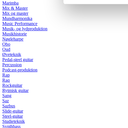
Marimba
Mix & Master
Mix og master
Mundharmonika
Music Performance
Musik- og lydproduktion
Musikhistorie
Nøgleharpe
Obo
Oud
Øveteknik
Pedal-steel guitar
Percussion
Podcast-produktion
Rap
Raq
Rockguitar
Rytmisk guitar
Sang
Saz
Sazbus
Slide-guitar
Steel-guitar
Studieteknik
Synthbass