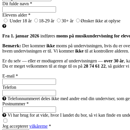
Dit fulde navn *
Elevens alder *
Under 18 år
18-29 år
30+ år
Ønsker ikke at oplyse
Fra 1. januar 2026
indføres
moms på musikundervisning for eleve
Bemærk:
Der kommer
ikke
moms på undervisningen, hvis du er over
hvem undervisningen er til. Vi kommer
ikke
til at kontrollere alderen.
Er du selv — eller er modtageren af undervisningen —
over 30 år
, k
Du er meget velkommen til at ringe til os på
28 74 61 22
, så guider v
E-mail *
Telefon
Telefonnummeret deles ikke med andre end din underviser, som gerne 
Postnummer *
Vi har brug for at vide, hvor I landet du bor, så vi kan finde en un
Jeg accepterer
vilkårerne
*