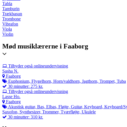
Tabla
Tamburin
Trækbasun
Trombone
Vibrafon
Viola
Violin
Mød musiklærerne i Faaborg
Tilbyder også onlineundervisning
Sasha N.
Faaborg
Euphonium, Flygelhorn, Horn/valdhorn, Jagthorn, Trompet, Tuba
30 minutter: 275 kr.
Tilbyder også onlineundervisning
Lasse Ho.
Faaborg
Akustisk guitar, Bas, Elbas, Fløjte, Guitar, Keyboard, Keyboard/S
Saxofon, Synthesizer, Trommer, Tværfløjte, Ukulele
30 minutter: 310 kr.