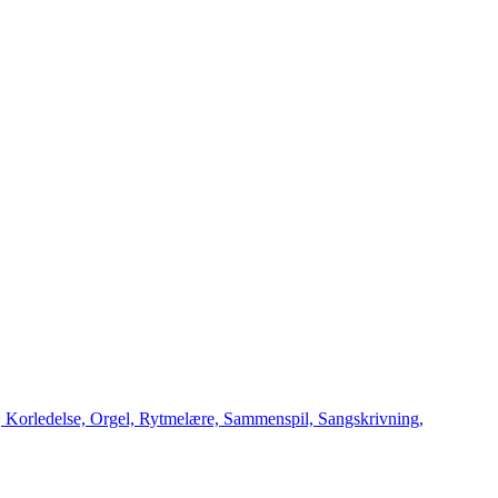
n, Korledelse, Orgel, Rytmelære, Sammenspil, Sangskrivning,