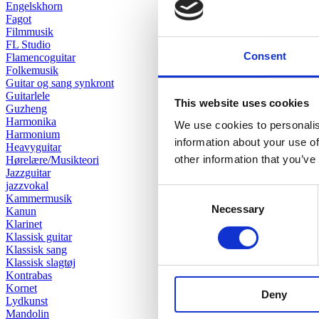
Engelskhorn
Fagot
Filmmusik
FL Studio
Consent
Flamencoguitar
Folkemusik
Guitar og sang synkront
Guitarlele
This website uses cookies
Guzheng
Harmonika
We use cookies to personalis
Harmonium
information about your use of
Heavyguitar
other information that you’ve
Hørelære/Musikteori
Jazzguitar
jazzvokal
Consent
Kammermusik
Necessary
Selection
Kanun
Klarinet
Klassisk guitar
Klassisk sang
Klassisk slagtøj
Kontrabas
Kornet
Deny
Lydkunst
Mandolin