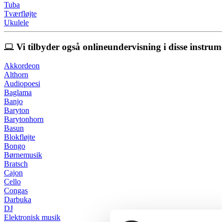
Tuba
Tværfløjte
Ukulele
Vi tilbyder også onlineundervisning i disse instrum
Akkordeon
Althorn
Audiopoesi
Baglama
Banjo
Baryton
Barytonhorn
Basun
Blokfløjte
Bongo
Børnemusik
Bratsch
Cajon
Cello
Congas
Darbuka
DJ
Elektronisk musik