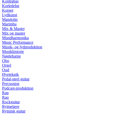
Kontrabas
Korledelse
Kornet
Lydkunst
Mandolin
Marimba
Mix & Master
Mix og master
Mundharmonika
Music Performance
Musik- og lydproduktion
Musikhistorie
Nøgleharpe
Obo
Orgel
Oud
Øveteknik
Pedal-steel guitar
Percussion
Podcast-produktion
Rap
Raq
Rockguitar
Rytmelære
Rytmisk guitar