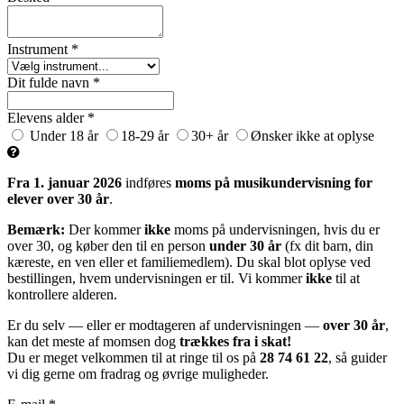
Instrument *
Dit fulde navn *
Elevens alder *
Under 18 år
18-29 år
30+ år
Ønsker ikke at oplyse
Fra 1. januar 2026
indføres
moms på musikundervisning for
elever over 30 år
.
Bemærk:
Der kommer
ikke
moms på undervisningen, hvis du er
over 30, og køber den til en person
under 30 år
(fx dit barn, din
kæreste, en ven eller et familiemedlem). Du skal blot oplyse ved
bestillingen, hvem undervisningen er til. Vi kommer
ikke
til at
kontrollere alderen.
Er du selv — eller er modtageren af undervisningen —
over 30 år
,
kan det meste af momsen dog
trækkes fra i skat!
Du er meget velkommen til at ringe til os på
28 74 61 22
, så guider
vi dig gerne om fradrag og øvrige muligheder.