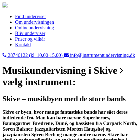
Find underviser
Om undervisningen
Onlineundervisning
Bliv underviser
Priser og vilkår
Kontakt
28746122 (kl. 10.00-15.00)
info@instrumentundervisning.dk
Musikundervisning i Skive
vælg instrument:
Skive – musikbyen med de store bands
Skive er byen, hvor mange fantastiske bands har sået deres
indledende frø. Man kan bare nævne Superheroes,
Baumgartner Brødrene, Düné, og bassisten fra Carpark North,
Søren Balsner, jazzguitaristen Morten Haugshøj og
jazzpianisten Søren Bech og mange andre navne. Skive har