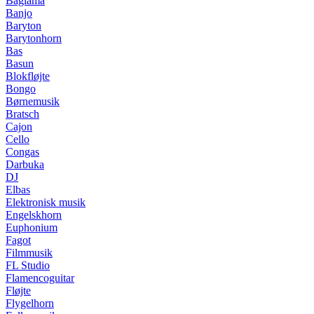
Baglama
Banjo
Baryton
Barytonhorn
Bas
Basun
Blokfløjte
Bongo
Børnemusik
Bratsch
Cajon
Cello
Congas
Darbuka
DJ
Elbas
Elektronisk musik
Engelskhorn
Euphonium
Fagot
Filmmusik
FL Studio
Flamencoguitar
Fløjte
Flygelhorn