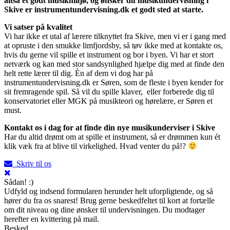
altså et godt musikmiljø, og ønsker du musikundervisning i
Skive er instrumentundervisning.dk et godt sted at starte.
Vi satser på kvalitet
Vi har ikke et utal af lærere tilknyttet fra Skive, men vi er i gang med
at opruste i den smukke limfjordsby, så tøv ikke med at kontakte os,
hvis du gerne vil spille et instrument og bor i byen. Vi har et stort
netværk og kan med stor sandsynlighed hjælpe dig med at finde den
helt rette lærer til dig. Èn af dem vi dog har på
instrumentundervisning.dk er Søren, som de fleste i byen kender for
sit fremragende spil. Så vil du spille klaver, eller forberede dig til
konservatoriet eller MGK på musikteori og hørelære, er Søren et
must.
Kontakt os i dag for at finde din nye musikunderviser i Skive
Har du altid drømt om at spille et instrument, så er drømmen kun ét
klik væk fra at blive til virkelighed. Hvad venter du på!?
Skriv til os
Sådan! :)
Udfyld og indsend formularen herunder helt uforpligtende, og så
hører du fra os snarest! Brug gerne beskedfeltet til kort at fortælle
om dit niveau og dine ønsker til undervisningen. Du modtager
herefter en kvittering på mail.
Besked