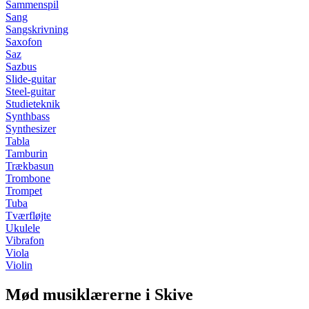
Sammenspil
Sang
Sangskrivning
Saxofon
Saz
Sazbus
Slide-guitar
Steel-guitar
Studieteknik
Synthbass
Synthesizer
Tabla
Tamburin
Trækbasun
Trombone
Trompet
Tuba
Tværfløjte
Ukulele
Vibrafon
Viola
Violin
Mød musiklærerne i Skive