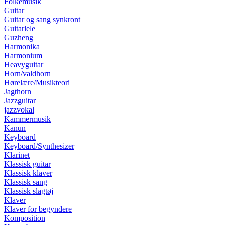
Folkemusik
Guitar
Guitar og sang synkront
Guitarlele
Guzheng
Harmonika
Harmonium
Heavyguitar
Horn/valdhorn
Hørelære/Musikteori
Jagthorn
Jazzguitar
jazzvokal
Kammermusik
Kanun
Keyboard
Keyboard/Synthesizer
Klarinet
Klassisk guitar
Klassisk klaver
Klassisk sang
Klassisk slagtøj
Klaver
Klaver for begyndere
Komposition