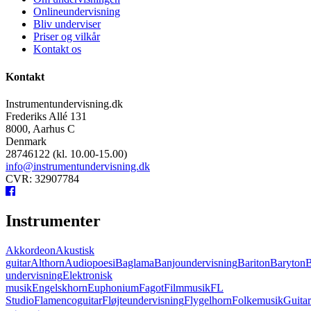
Onlineundervisning
Bliv underviser
Priser og vilkår
Kontakt os
Kontakt
Instrumentundervisning.dk
Frederiks Allé 131
8000, Aarhus C
Denmark
28746122 (kl. 10.00-15.00)
info@instrumentundervisning.dk
CVR: 32907784
Instrumenter
Akkordeon
Akustisk
guitar
Althorn
Audiopoesi
Baglama
Banjoundervisning
Bariton
Baryton
B
undervisning
Elektronisk
musik
Engelskhorn
Euphonium
Fagot
Filmmusik
FL
Studio
Flamencoguitar
Fløjteundervisning
Flygelhorn
Folkemusik
Guita