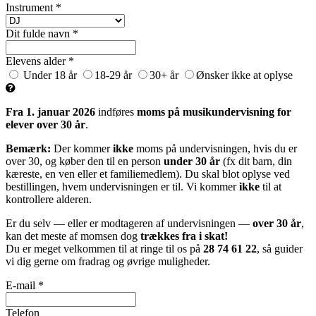
Instrument *
Dit fulde navn *
Elevens alder *
Under 18 år
18-29 år
30+ år
Ønsker ikke at oplyse
Fra 1. januar 2026
indføres
moms på musikundervisning for
elever over 30 år
.
Bemærk:
Der kommer
ikke
moms på undervisningen, hvis du er
over 30, og køber den til en person
under 30 år
(fx dit barn, din
kæreste, en ven eller et familiemedlem). Du skal blot oplyse ved
bestillingen, hvem undervisningen er til. Vi kommer
ikke
til at
kontrollere alderen.
Er du selv — eller er modtageren af undervisningen —
over 30 år
,
kan det meste af momsen dog
trækkes fra i skat!
Du er meget velkommen til at ringe til os på
28 74 61 22
, så guider
vi dig gerne om fradrag og øvrige muligheder.
E-mail *
Telefon