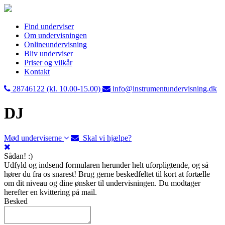
Find underviser
Om undervisningen
Onlineundervisning
Bliv underviser
Priser og vilkår
Kontakt
28746122 (kl. 10.00-15.00)
info@instrumentundervisning.dk
DJ
Mød underviserne
Skal vi hjælpe?
Sådan! :)
Udfyld og indsend formularen herunder helt uforpligtende, og så
hører du fra os snarest! Brug gerne beskedfeltet til kort at fortælle
om dit niveau og dine ønsker til undervisningen. Du modtager
herefter en kvittering på mail.
Besked