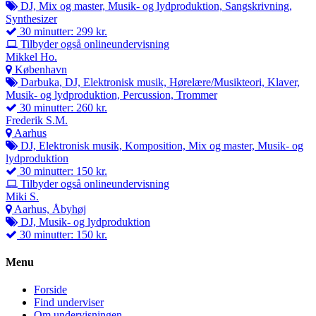
DJ, Mix og master, Musik- og lydproduktion, Sangskrivning,
Synthesizer
30 minutter: 299 kr.
Tilbyder også onlineundervisning
Mikkel Ho.
København
Darbuka, DJ, Elektronisk musik, Hørelære/Musikteori, Klaver,
Musik- og lydproduktion, Percussion, Trommer
30 minutter: 260 kr.
Frederik S.M.
Aarhus
DJ, Elektronisk musik, Komposition, Mix og master, Musik- og
lydproduktion
30 minutter: 150 kr.
Tilbyder også onlineundervisning
Miki S.
Aarhus, Åbyhøj
DJ, Musik- og lydproduktion
30 minutter: 150 kr.
Menu
Forside
Find underviser
Om undervisningen