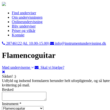
Find underviser
Om undervisningen
Onlineundervisning
Bliv underviser
Priser og vilkår
Kontakt
28746122 (kl. 10.00-15.00)
info@instrumentundervisning.dk
Flamencoguitar
Mød underviserne
Skal vi hjælpe?
Sådan! :)
Udfyld og indsend formularen herunder helt uforpligtende, og så hører 
kvittering på mail.
Besked
Instrument *