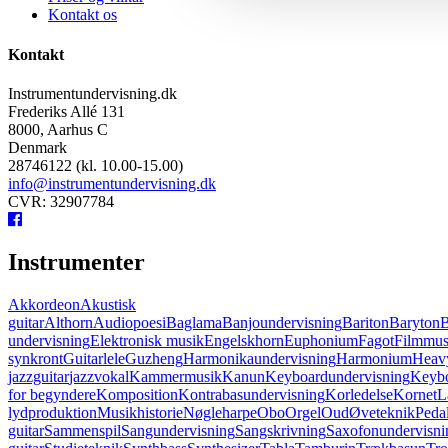
Kontakt os
Kontakt
Instrumentundervisning.dk
Frederiks Allé 131
8000, Aarhus C
Denmark
28746122 (kl. 10.00-15.00)
info@instrumentundervisning.dk
CVR: 32907784
Instrumenter
Akkordeon
Akustisk
guitar
Althorn
Audiopoesi
Baglama
Banjoundervisning
Bariton
Baryton
B
undervisning
Elektronisk musik
Engelskhorn
Euphonium
Fagot
Filmmus
synkront
Guitarlele
Guzheng
Harmonikaundervisning
Harmonium
Heavy
jazzguitar
jazzvokal
Kammermusik
Kanun
Keyboardundervisning
Keybo
for begyndere
Komposition
Kontrabasundervisning
Korledelse
Kornet
L
lydproduktion
Musikhistorie
Nøgleharpe
Obo
Orgel
Oud
Øveteknik
Pedal
guitar
Sammenspil
Sangundervisning
Sangskrivning
Saxofonundervisni