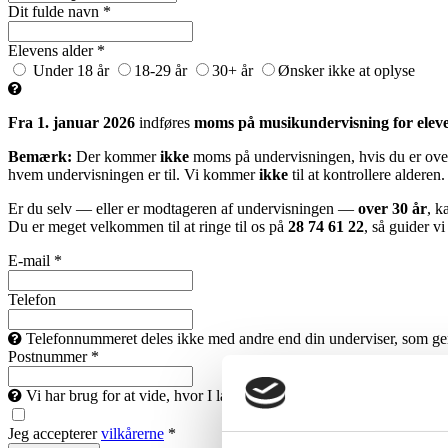
Dit fulde navn *
Elevens alder *
Under 18 år
18-29 år
30+ år
Ønsker ikke at oplyse
Fra 1. januar 2026
indføres
moms på musikundervisning for eleve
Bemærk:
Der kommer
ikke
moms på undervisningen, hvis du er over
hvem undervisningen er til. Vi kommer
ikke
til at kontrollere alderen.
Er du selv — eller er modtageren af undervisningen —
over 30 år
, k
Du er meget velkommen til at ringe til os på
28 74 61 22
, så guider v
E-mail *
Telefon
Telefonnummeret deles ikke med andre end din underviser, som gerne 
Postnummer *
Vi har brug for at vide, hvor I landet du bor, så vi kan finde en un
Jeg accepterer
vilkårerne
*