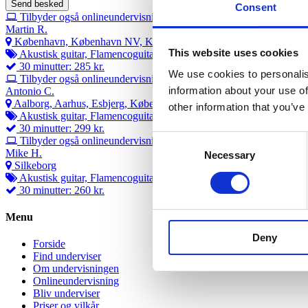
Consent
Tilbyder også onlineundervisning
Martin R.
København, København NV, København Ø.
This website uses cookies
Akustisk guitar, Flamencoguitar, Guitar, Hørelære/Musikteori, Klas
30 minutter: 285 kr.
We use cookies to personalis
Tilbyder også onlineundervisning
information about your use of
Antonio C.
Aalborg, Aarhus, Esbjerg, København, Odense
other information that you’ve
Akustisk guitar, Flamencoguitar, Klassisk guitar
30 minutter: 299 kr.
Consent
Tilbyder også onlineundervisning
Mike H.
Necessary
Selection
Silkeborg
Akustisk guitar, Flamencoguitar, Guitar, Rytmisk guitar
30 minutter: 260 kr.
Menu
Deny
Forside
Find underviser
Om undervisningen
Onlineundervisning
Bliv underviser
Priser og vilkår