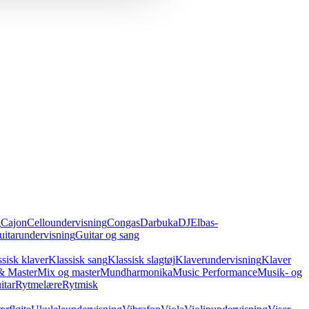
g
Cajon
Celloundervisning
Congas
Darbuka
DJ
Elbas-
uitarundervisning
Guitar og sang
sisk klaver
Klassisk sang
Klassisk slagtøj
Klaverundervisning
Klaver
& Master
Mix og master
Mundharmonika
Music Performance
Musik- og
itar
Rytmelære
Rytmisk