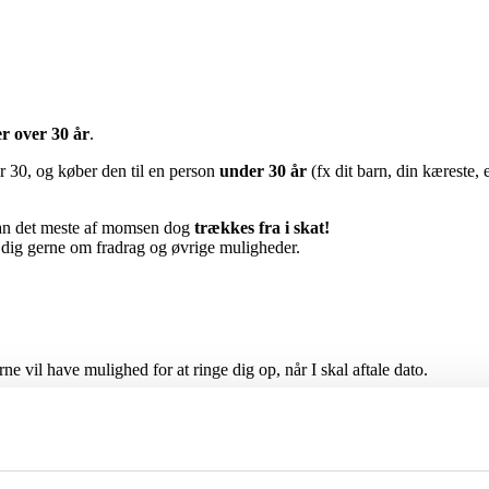
r over 30 år
.
 30, og køber den til en person
under 30 år
(fx dit barn, din kæreste, 
an det meste af momsen dog
trækkes fra i skat!
i dig gerne om fradrag og øvrige muligheder.
vil have mulighed for at ringe dig op, når I skal aftale dato.
derviser tæt på dig. Dit postnummer deles ikke med andre end din underv