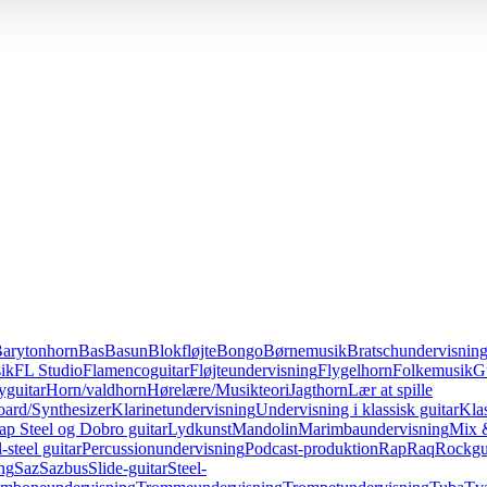
arytonhorn
Bas
Basun
Blokfløjte
Bongo
Børnemusik
Bratschundervisnin
ik
FL Studio
Flamencoguitar
Fløjteundervisning
Flygelhorn
Folkemusik
G
guitar
Horn/valdhorn
Hørelære/Musikteori
Jagthorn
Lær at spille
ard/Synthesizer
Klarinetundervisning
Undervisning i klassisk guitar
Klas
ap Steel og Dobro guitar
Lydkunst
Mandolin
Marimbaundervisning
Mix 
-steel guitar
Percussionundervisning
Podcast-produktion
Rap
Raq
Rockgu
ng
Saz
Sazbus
Slide-guitar
Steel-