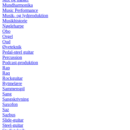
Mundharmonika
Music Performance
Musik- og lydproduktion
Musikhistorie
Nøgleharpe
Obo
Orgel
Oud
Øveteknik
Pedal-steel guitar
Percussion
Podcast-produktion
Rap
Raq
Rockguitar
Rytmelære
Sammenspil
Sang
Sangskrivning
Saxofon
Saz
Sazbus
Slide-guitar
Steel-guitar