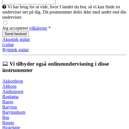
Vi har brug for at vide, hvor I landet du bor, så vi kan finde en
underviser tæt på dig. Dit postnummer deles ikke med andre end din
underviser.
Jeg accepterer
vilkårerne
*
Akustisk guitar
Guitar
Rytmisk guitar
Vi tilbyder også onlineundervisning i disse
instrumenter
Akkordeon
Althorn
Audiopoesi
Baglama
Banjo
Baryton
Barytonhorn
Bas
Basun
Blokfløjte