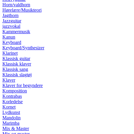
Horn/valdhorn
Hørelære/Musikteori
Jagthorn
Jazzguitar
jazzvokal
Kammermusik
Kanun
Keyboard
Keyboard/Synthesizer
Klarinet
Klassisk guitar
Klassisk klaver
Klassisk sang
Klassisk slagtøj
Klaver
Klaver for begyndere
Komposition
Kontrabas
Korledelse
Kornet
Lydkunst
Mandolin
Marimba
Mix & Master
Mix og master