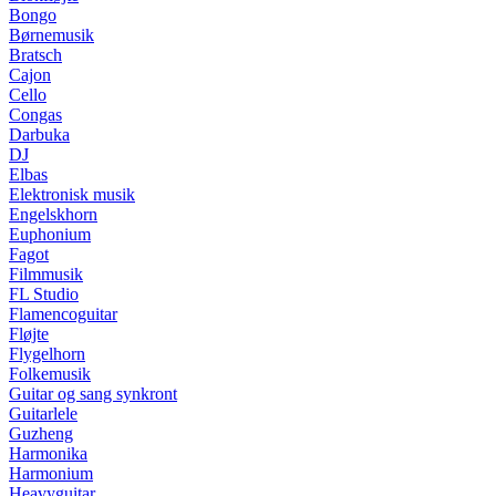
Bongo
Børnemusik
Bratsch
Cajon
Cello
Congas
Darbuka
DJ
Elbas
Elektronisk musik
Engelskhorn
Euphonium
Fagot
Filmmusik
FL Studio
Flamencoguitar
Fløjte
Flygelhorn
Folkemusik
Guitar og sang synkront
Guitarlele
Guzheng
Harmonika
Harmonium
Heavyguitar