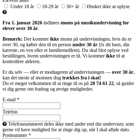
Elevens alder *
Under 18 år
18-29 år
30+ år
Ønsker ikke at oplyse
Fra 1. januar 2026
indføres
moms på musikundervisning for
elever over 30 år
.
Bemærk:
Der kommer
ikke
moms på undervisningen, hvis du er
over 30, og køber den til en person
under 30 år
(fx dit barn, din
kæreste, en ven eller et familiemedlem). Du skal blot oplyse ved
bestillingen, hvem undervisningen er til. Vi kommer
ikke
til at
kontrollere alderen.
Er du selv — eller er modtageren af undervisningen —
over 30 år
,
kan det meste af momsen dog
trækkes fra i skat!
Du er meget velkommen til at ringe til os på
28 74 61 22
, så guider
vi dig gerne om fradrag og øvrige muligheder.
E-mail *
Telefon
Telefonnummeret deles ikke med andre end din underviser, som
gerne vil have mulighed for at ringe dig op, når I skal aftale dato.
Postnummer *