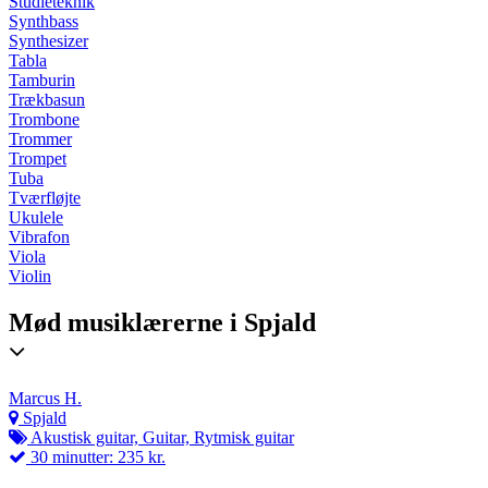
Studieteknik
Synthbass
Synthesizer
Tabla
Tamburin
Trækbasun
Trombone
Trommer
Trompet
Tuba
Tværfløjte
Ukulele
Vibrafon
Viola
Violin
Mød musiklærerne i Spjald
Marcus H.
Spjald
Akustisk guitar, Guitar, Rytmisk guitar
30 minutter: 235 kr.