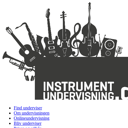
Find underviser
Om undervisningen
Onlineundervisning
Bliv underviser