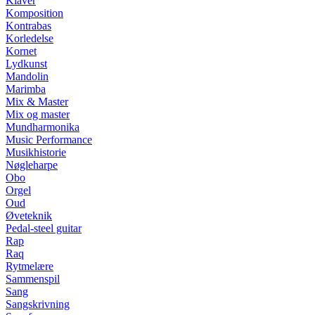
Klaver
Komposition
Kontrabas
Korledelse
Kornet
Lydkunst
Mandolin
Marimba
Mix & Master
Mix og master
Mundharmonika
Music Performance
Musikhistorie
Nøgleharpe
Obo
Orgel
Oud
Øveteknik
Pedal-steel guitar
Rap
Raq
Rytmelære
Sammenspil
Sang
Sangskrivning