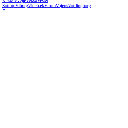
Risskov
Vejle
Veksø
Vester
Sottrup
Viborg
Videbæk
Virum
Vojens
Vordingborg