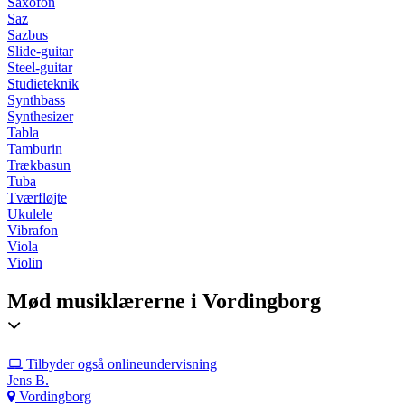
Saxofon
Saz
Sazbus
Slide-guitar
Steel-guitar
Studieteknik
Synthbass
Synthesizer
Tabla
Tamburin
Trækbasun
Tuba
Tværfløjte
Ukulele
Vibrafon
Viola
Violin
Mød musiklærerne i Vordingborg
Tilbyder også onlineundervisning
Jens B.
Vordingborg