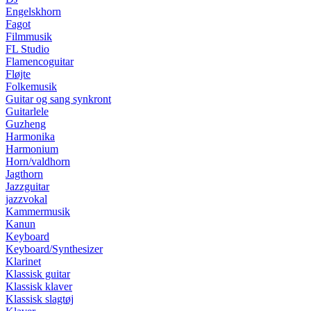
Engelskhorn
Fagot
Filmmusik
FL Studio
Flamencoguitar
Fløjte
Folkemusik
Guitar og sang synkront
Guitarlele
Guzheng
Harmonika
Harmonium
Horn/valdhorn
Jagthorn
Jazzguitar
jazzvokal
Kammermusik
Kanun
Keyboard
Keyboard/Synthesizer
Klarinet
Klassisk guitar
Klassisk klaver
Klassisk slagtøj