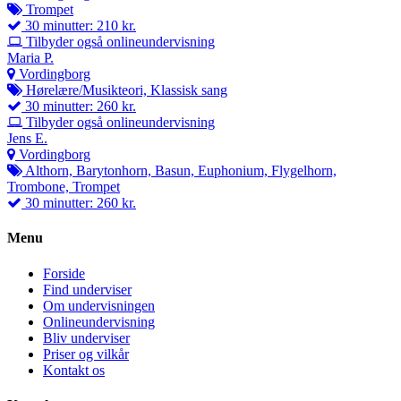
Trompet
30 minutter: 210 kr.
Tilbyder også onlineundervisning
Maria P.
Vordingborg
Hørelære/Musikteori, Klassisk sang
30 minutter: 260 kr.
Tilbyder også onlineundervisning
Jens E.
Vordingborg
Althorn, Barytonhorn, Basun, Euphonium, Flygelhorn,
Trombone, Trompet
30 minutter: 260 kr.
Menu
Forside
Find underviser
Om undervisningen
Onlineundervisning
Bliv underviser
Priser og vilkår
Kontakt os