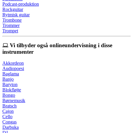
Podcast-produktion
Rockguitar
Rytmisk guitar
Trombone
Trommer
Trompet
Vi tilbyder også onlineundervisning i disse
instrumenter
Akkordeon
Audiopoesi
Baglama
Banjo
Baryton
Blokfløjte
Bongo
Børnemusik
Bratsch
Cajon
Cello
Congas
Darbuka
DJ