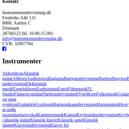
Kontakt
Instrumentundervisning.dk
Frederiks Allé 131
8000, Aarhus C
Denmark
28746122 (kl. 10.00-15.00)
info@instrumentundervisning.dk
CVR: 32907784
Instrumenter
Akkordeon
Akustisk
guitar
Althorn
Audiopoesi
Baglama
Banjoundervisning
Bariton
Baryton
B
undervisning
Elektronisk
musik
Engelskhorn
Euphonium
Fagot
Filmmusik
FL
Studio
Flamencoguitar
Fløjteundervisning
Flygelhorn
Folkemusik
Guita
og sang
synkront
Guitarlele
Guzheng
Harmonikaundervisning
Harmonium
Heavy
at spille
jazzguitar
jazzvokal
Kammermusik
Kanun
Keyboardundervisning
Keybo
i klassisk guitar
Klassisk klaver
Klassisk sang
Klassisk
slagtøj
Klaverundervisning
Klaver for