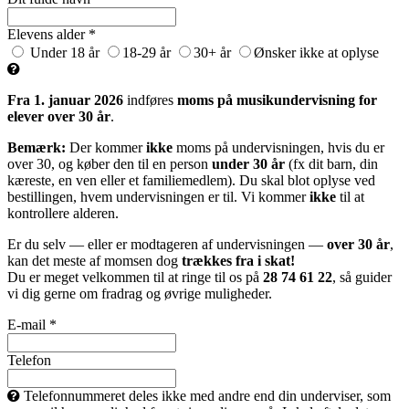
Elevens alder *
Under 18 år
18-29 år
30+ år
Ønsker ikke at oplyse
Fra 1. januar 2026
indføres
moms på musikundervisning for
elever over 30 år
.
Bemærk:
Der kommer
ikke
moms på undervisningen, hvis du er
over 30, og køber den til en person
under 30 år
(fx dit barn, din
kæreste, en ven eller et familiemedlem). Du skal blot oplyse ved
bestillingen, hvem undervisningen er til. Vi kommer
ikke
til at
kontrollere alderen.
Er du selv — eller er modtageren af undervisningen —
over 30 år
,
kan det meste af momsen dog
trækkes fra i skat!
Du er meget velkommen til at ringe til os på
28 74 61 22
, så guider
vi dig gerne om fradrag og øvrige muligheder.
E-mail *
Telefon
Telefonnummeret deles ikke med andre end din underviser, som