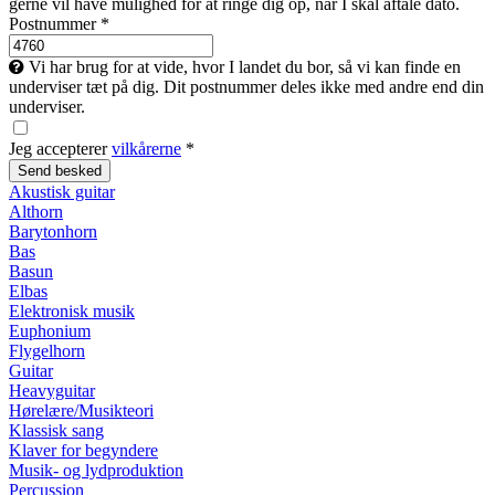
gerne vil have mulighed for at ringe dig op, når I skal aftale dato.
Postnummer *
Vi har brug for at vide, hvor I landet du bor, så vi kan finde en
underviser tæt på dig. Dit postnummer deles ikke med andre end din
underviser.
Jeg accepterer
vilkårerne
*
Akustisk guitar
Althorn
Barytonhorn
Bas
Basun
Elbas
Elektronisk musik
Euphonium
Flygelhorn
Guitar
Heavyguitar
Hørelære/Musikteori
Klassisk sang
Klaver for begyndere
Musik- og lydproduktion
Percussion