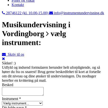
Priser og vilkår
Kontakt
28746122 (kl. 10.00-15.00)
info@instrumentundervisning.dk
Musikundervisning i
Vordingborg
vælg
instrument:
Skriv til os
Sådan! :)
Udfyld og indsend formularen herunder helt uforpligtende, og så
hører du fra os snarest! Brug gerne beskedfeltet til kort at fortælle
om dit niveau og dine ønsker til undervisningen. Du modtager
herefter en kvittering på mail.
Besked
Instrument *
Dit fulde navn *