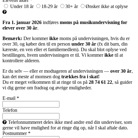
Elevens alder *
Under 18 år
18-29 år
30+ år
Ønsker ikke at oplyse
Fra 1. januar 2026
indføres
moms på musikundervisning for
elever over 30 år
.
Bemærk:
Der kommer
ikke
moms på undervisningen, hvis du er
over 30, og køber den til en person
under 30 år
(fx dit barn, din
kæreste, en ven eller et familiemedlem). Du skal blot oplyse ved
bestillingen, hvem undervisningen er til. Vi kommer
ikke
til at
kontrollere alderen.
Er du selv — eller er modtageren af undervisningen —
over 30 år
,
kan det meste af momsen dog
trækkes fra i skat!
Du er meget velkommen til at ringe til os på
28 74 61 22
, så guider
vi dig gerne om fradrag og øvrige muligheder.
E-mail *
Telefon
Telefonnummeret deles ikke med andre end din underviser, som
gerne vil have mulighed for at ringe dig op, når I skal aftale dato.
Postnummer *