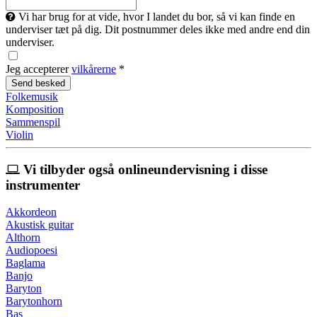
Vi har brug for at vide, hvor I landet du bor, så vi kan finde en
underviser tæt på dig. Dit postnummer deles ikke med andre end din
underviser.
Jeg accepterer
vilkårerne
*
Folkemusik
Komposition
Sammenspil
Violin
Vi tilbyder også onlineundervisning i disse
instrumenter
Akkordeon
Akustisk guitar
Althorn
Audiopoesi
Baglama
Banjo
Baryton
Barytonhorn
Bas