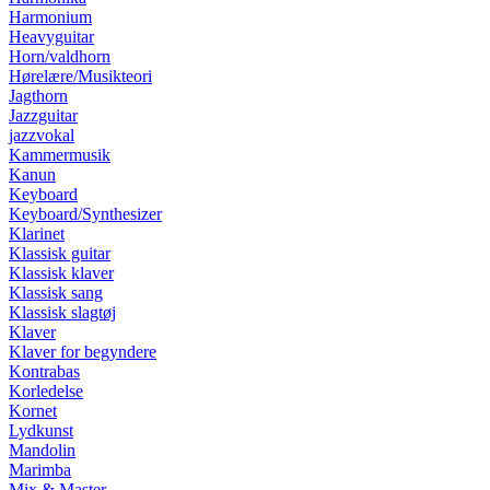
Harmonium
Heavyguitar
Horn/valdhorn
Hørelære/Musikteori
Jagthorn
Jazzguitar
jazzvokal
Kammermusik
Kanun
Keyboard
Keyboard/Synthesizer
Klarinet
Klassisk guitar
Klassisk klaver
Klassisk sang
Klassisk slagtøj
Klaver
Klaver for begyndere
Kontrabas
Korledelse
Kornet
Lydkunst
Mandolin
Marimba
Mix & Master