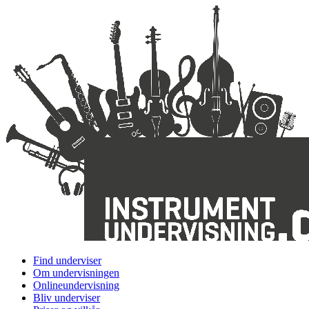
Find underviser
Om undervisningen
Onlineundervisning
Bliv underviser