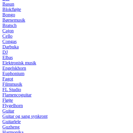
Basun
Blokfløjte
Bongo
Børnemusik
Bratsch
Cajon
Cello
Congas
Darbuka
DJ
Elbas
Elektronisk musik
Engelskhorn
Euphonium
Fagot
Filmmusik
FL Studio
Flamencoguitar
Fløjte
Flygelhorn
Guitar
Guitar og sang synkront
Guitarlele
Guzheng
Harmonika