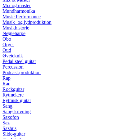
Mix og master
Mundharmonika
Music Performance
Musik- og lydproduktion
Musikhistorie
Nøgleharpe
Obo
Orgel
Oud
Øveteknik
Pedal-steel guitar
Percussion
Podcast-produktion
Rap
Raq
Rockguitar
Rytmelære
Rytmisk guitar
Sang
Sangskrivning
Saxofon
Saz
Sazbus
Slide-guitar