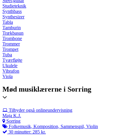
Steel-guitar
Studieteknik
Synthbass
Synthesizer
Tabla
Tamburin
Trækbasun
Trombone
Trommer
Trompet
Tuba
Tværfløjte
Ukulele
Vibrafon
Viola
Mød musiklærerne i Sorring
Tilbyder også onlineundervisning
Maja K.J.
Sorring
Folkemusik, Komposition, Sammenspil, Violin
30 minutter: 285 kr.