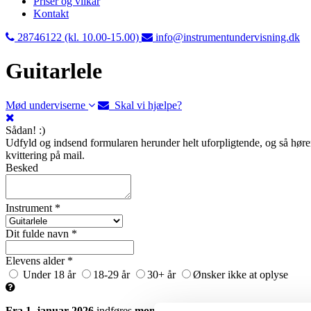
Priser og vilkår
Kontakt
28746122 (kl. 10.00-15.00)
info@instrumentundervisning.dk
Guitarlele
Mød underviserne
Skal vi hjælpe?
Sådan! :)
Udfyld og indsend formularen herunder helt uforpligtende, og så hører 
kvittering på mail.
Besked
Instrument *
Dit fulde navn *
Elevens alder *
Under 18 år
18-29 år
30+ år
Ønsker ikke at oplyse
Fra 1. januar 2026
indføres
moms på musikundervisning for eleve