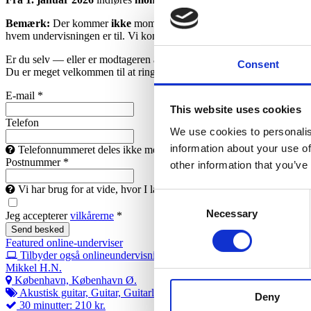
Bemærk:
Der kommer
ikke
moms på undervisningen, hvis du er over
hvem undervisningen er til. Vi kommer
ikke
til at kontrollere alderen.
Er du selv — eller er modtageren af undervisningen —
over 30 år
, k
Consent
Du er meget velkommen til at ringe til os på
28 74 61 22
, så guider v
E-mail *
This website uses cookies
Telefon
We use cookies to personalis
information about your use of
Telefonnummeret deles ikke med andre end din underviser, som gerne 
Postnummer *
other information that you’ve
Vi har brug for at vide, hvor I landet du bor, så vi kan finde en un
Consent
Necessary
Selection
Jeg accepterer
vilkårerne
*
Featured online-underviser
Tilbyder også onlineundervisning
Mikkel H.N.
København, København Ø.
Akustisk guitar, Guitar, Guitarlele, Rytmisk guitar
Deny
30 minutter: 210 kr.