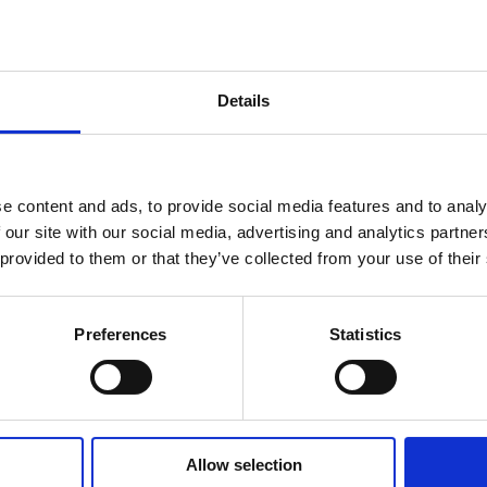
 30, og køber den til en person
under 30 år
(fx dit barn, din kæreste, 
an det meste af momsen dog
trækkes fra i skat!
Details
i dig gerne om fradrag og øvrige muligheder.
e content and ads, to provide social media features and to analy
 our site with our social media, advertising and analytics partn
vil have mulighed for at ringe dig op, når I skal aftale dato.
 provided to them or that they’ve collected from your use of their
derviser tæt på dig. Dit postnummer deles ikke med andre end din underv
Preferences
Statistics
Allow selection