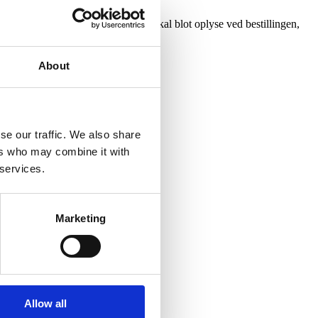
en ven eller et familiemedlem). Du skal blot oplyse ved bestillingen,
About
se our traffic. We also share
ers who may combine it with
 services.
iser.
Marketing
Allow all