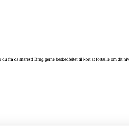
du fra os snarest! Brug gerne beskedfeltet til kort at fortælle om dit n
r over 30 år
.