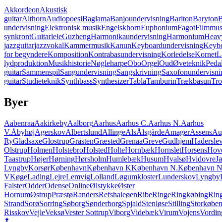
Akkordeon
Akustisk
guitar
Althorn
Audiopoesi
Baglama
Banjoundervisning
Bariton
Baryton
B
undervisning
Elektronisk musik
Engelskhorn
Euphonium
Fagot
Filmmus
synkront
Guitarlele
Guzheng
Harmonikaundervisning
Harmonium
Heavy
jazzguitar
jazzvokal
Kammermusik
Kanun
Keyboardundervisning
Keybo
for begyndere
Komposition
Kontrabasundervisning
Korledelse
Kornet
L
lydproduktion
Musikhistorie
Nøgleharpe
Obo
Orgel
Oud
Øveteknik
Pedal
guitar
Sammenspil
Sangundervisning
Sangskrivning
Saxofonundervisni
guitar
Studieteknik
Synthbass
Synthesizer
Tabla
Tamburin
Trækbasun
Tr
Byer
Aabenraa
Aakirkeby
Aalborg
Aarhus
Aarhus C.
Aarhus N.
Aarhus
V.
Åbyhøj
Agerskov
Albertslund
Allinge
Als
Ålsgårde
Amager
Assens
Au
Ry
Gladsaxe
Glostrup
Gråsten
Græsted
Grenaa
Greve
Gudhjem
Hadersle
Olstrup
Holmen
Holstebro
Holsted
Holte
Hornbæk
Hornslet
Horsens
Hov
Taastrup
Højer
Hørning
Hørsholm
Humlebæk
Husum
Hvalsø
Hvidovre
J
Lyngby
Korsør
København
København K
København N.
København 
V
Køge
Lading
Lejre
Lemvig
Lolland
Løgumkloster
Lunderskov
Lyngby
Falster
Odder
Odense
Online
Ølstykke
Øster
Hornum
Østrup
Præstø
Randers
Refshaleøen
Ribe
Ringe
Ringkøbing
Ring
Strand
Sorø
Sorring
Søborg
Sønderborg
Spjald
Stenløse
Stilling
Storkøbe
Risskov
Vejle
Veksø
Vester Sottrup
Viborg
Videbæk
Virum
Vojens
Vordin