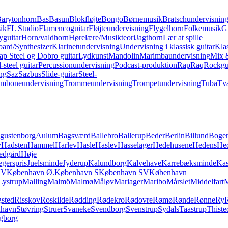
arytonhorn
Bas
Basun
Blokfløjte
Bongo
Børnemusik
Bratschundervisnin
ik
FL Studio
Flamencoguitar
Fløjteundervisning
Flygelhorn
Folkemusik
G
guitar
Horn/valdhorn
Hørelære/Musikteori
Jagthorn
Lær at spille
ard/Synthesizer
Klarinetundervisning
Undervisning i klassisk guitar
Klas
ap Steel og Dobro guitar
Lydkunst
Mandolin
Marimbaundervisning
Mix 
-steel guitar
Percussionundervisning
Podcast-produktion
Rap
Raq
Rockgu
ng
Saz
Sazbus
Slide-guitar
Steel-
omboneundervisning
Trommeundervisning
Trompetundervisning
Tuba
Tvæ
gustenborg
Aulum
Bagsværd
Ballebro
Ballerup
Beder
Berlin
Billund
Boge
v
Hadsten
Hammel
Harlev
Hasle
Haslev
Hasselager
Hedehusene
Hedens
He
edgård
Høje
ægerspris
Juelsminde
Jyderup
Kalundborg
Kalvehave
Karrebæksminde
Kas
NV
København Ø.
København S
København SV
København
Lystrup
Malling
Malmö
Malmø
Måløv
Mariager
Maribo
Mårslet
Middelfart
sted
Risskov
Roskilde
Rødding
Rødekro
Rødovre
Rømø
Rønde
Rønne
Ry
nhavn
Støvring
Struer
Svaneke
Svendborg
Svenstrup
Sydals
Taastrup
Thiste
gborg