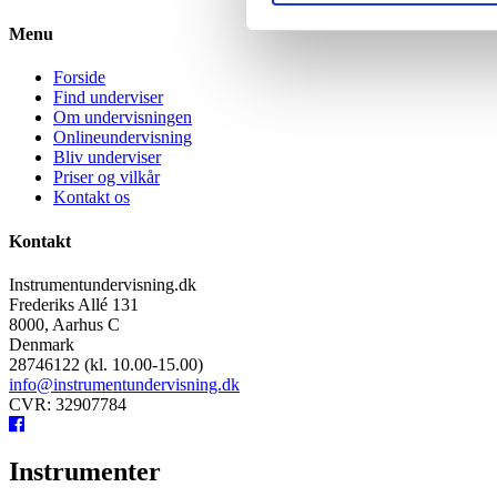
Menu
Forside
Find underviser
Om undervisningen
Onlineundervisning
Bliv underviser
Priser og vilkår
Kontakt os
Kontakt
Instrumentundervisning.dk
Frederiks Allé 131
8000, Aarhus C
Denmark
28746122 (kl. 10.00-15.00)
info@instrumentundervisning.dk
CVR: 32907784
Instrumenter