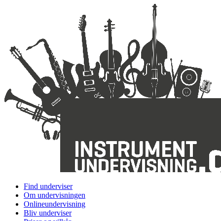
Find underviser
Om undervisningen
Onlineundervisning
Bliv underviser