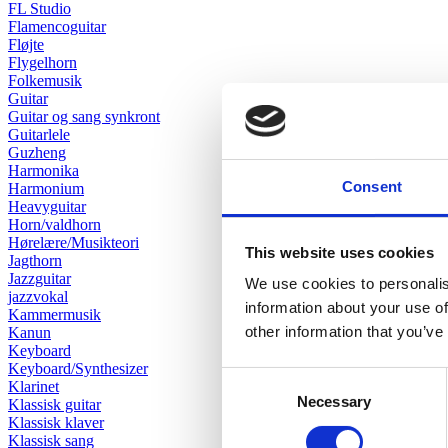
FL Studio
Flamencoguitar
Fløjte
Flygelhorn
Folkemusik
Guitar
Guitar og sang synkront
Guitarlele
Guzheng
Harmonika
Consent
Harmonium
Heavyguitar
Horn/valdhorn
Hørelære/Musikteori
This website uses cookies
Jagthorn
Jazzguitar
We use cookies to personalis
jazzvokal
information about your use of
Kammermusik
other information that you’ve
Kanun
Keyboard
Keyboard/Synthesizer
Consent
Klarinet
Necessary
Selection
Klassisk guitar
Klassisk klaver
Klassisk sang