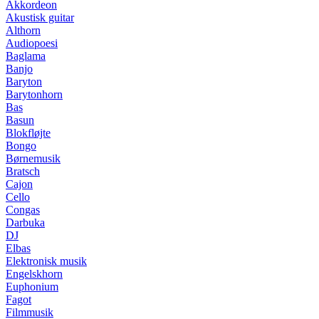
Akkordeon
Akustisk guitar
Althorn
Audiopoesi
Baglama
Banjo
Baryton
Barytonhorn
Bas
Basun
Blokfløjte
Bongo
Børnemusik
Bratsch
Cajon
Cello
Congas
Darbuka
DJ
Elbas
Elektronisk musik
Engelskhorn
Euphonium
Fagot
Filmmusik