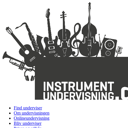
Find underviser
Om undervisningen
Onlineundervisning
Bliv underviser