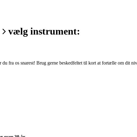
s
vælg instrument:
du fra os snarest! Brug gerne beskedfeltet til kort at fortælle om dit n
r over 30 år
.