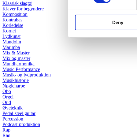
Klassisk slagtøj
Klaver for begyndere
Komposition
Kontrabas
Deny
Korledelse
Kornet
Lydkunst
Mandolin
Marimba
Mix & Master
Mix og master
Mundharmonika
Music Performance
Musik- og lydproduktion
Musikhistorie
Nøgleharpe
Obo
Orgel
Oud
Øveteknik
Pedal-steel guitar
Percussion
Podcast-produktion
Rap
Raq