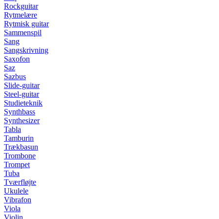
Rockguitar
Rytmelære
Rytmisk guitar
Sammenspil
Sang
Sangskrivning
Saxofon
Saz
Sazbus
Slide-guitar
Steel-guitar
Studieteknik
Synthbass
Synthesizer
Tabla
Tamburin
Trækbasun
Trombone
Trompet
Tuba
Tværfløjte
Ukulele
Vibrafon
Viola
Violin