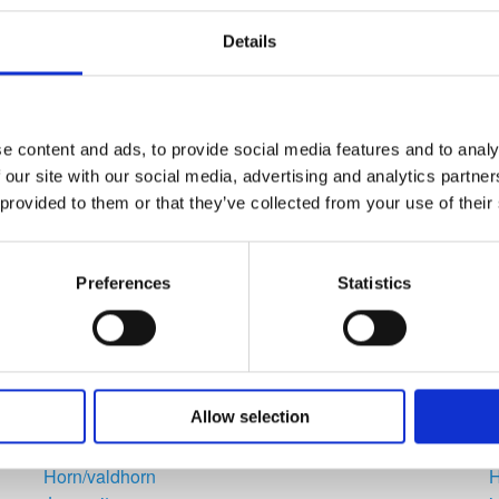
Sammenspil
T
Details
undervisning i disse instrumenter
e content and ads, to provide social media features and to analy
 our site with our social media, advertising and analytics partn
Akustisk guitar
A
 provided to them or that they’ve collected from your use of their
Baglama
B
Barytonhorn
Bongo
B
Preferences
Statistics
Cajon
C
Darbuka
Engelskhorn
Filmmusik
F
Fløjte
F
Allow selection
Guitar og sang synkront
G
Harmonika
Horn/valdhorn
H