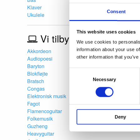
Klaver
Consent
Ukulele
This website uses cookies
Vi tilbyder også online
We use cookies to personalis
information about your use of
Akkordeon
other information that you’ve
Audiopoesi
Baryton
Consent
Blokfløjte
Selection
Necessary
Bratsch
Congas
Elektronisk musik
Fagot
Flamencoguitar
Deny
Folkemusik
Guzheng
Heavyguitar