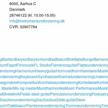
8000, Aarhus C
Denmark
28746122 (kl. 10.00-15.00)
info@instrumentundervisning.dk
CVR: 32907784
ng
Bariton
Baryton
Barytonhorn
Bas
Basun
Blokfløjte
Bongo
Børnem
nium
Fagot
Filmmusik
FL Studio
Flamencoguitar
Fløjteundervisnin
rvisning
Harmonium
Heavyguitar
Horn/valdhorn
Hørelære/Musikt
ndervisning
Keyboard/Synthesizer
Klarinetundervisning
Undervis
 begyndere
Komposition
Kontrabasundervisning
Korledelse
Korne
& Master
Mix og master
Mundharmonika
Music Performance
Musik
ud
Øveteknik
Pedal-steel guitar
Percussionundervisning
Podcast-
Saxofonundervisning
Saz
Sazbus
Slide-guitar
Steel-
urin
Trækbasun
Tromboneundervisning
Trommeundervisning
Tro