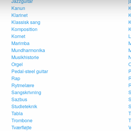
Jazzguitar
j
Kanun
K
Klarinet
K
Klassisk sang
K
Komposition
K
Kornet
L
Marimba
M
Mundharmonika
M
Musikhistorie
N
Orgel
Pedal-steel guitar
P
Rap
Rytmelære
R
Sangskrivning
S
Sazbus
S
Studieteknik
S
Tabla
T
Trombone
T
Tværfløjte
V