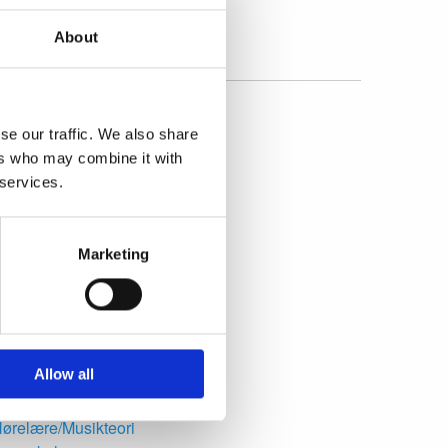
rommer
About
se our traffic. We also share
ers who may combine it with
lthorn
 services.
anjo
Basun
ørnemusik
Marketing
ello
DJ
Euphonium
L Studio
lygelhorn
Allow all
uitarlele
Harmonium
ørelære/Musikteori