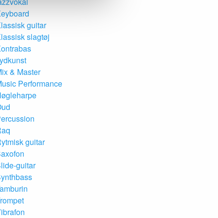
azzvokal
eyboard
lassisk guitar
lassisk slagtøj
ontrabas
ydkunst
ix & Master
usic Performance
øgleharpe
Oud
ercussion
Raq
ytmisk guitar
axofon
lide-guitar
ynthbass
amburin
rompet
ibrafon