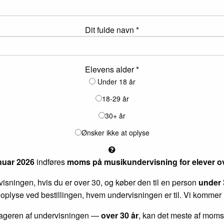
Dit fulde navn *
Elevens alder *
Under 18 år
18-29 år
30+ år
Ønsker ikke at oplyse
anuar 2026
indføres
moms på musikundervisning for elever ov
sningen, hvis du er over 30, og køber den til en person
under 
 oplyse ved bestillingen, hvem undervisningen er til. Vi kommer
dtageren af undervisningen —
over 30 år
, kan det meste af mom