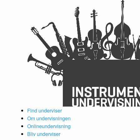
Find underviser
Om undervisningen
Onlineundervisning
Bliv underviser