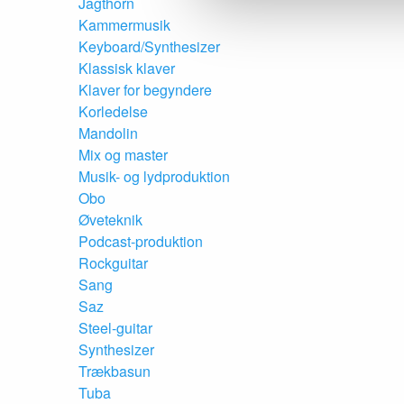
Jagthorn
Kammermusik
Keyboard/Synthesizer
Klassisk klaver
Klaver for begyndere
Korledelse
Mandolin
Mix og master
Musik- og lydproduktion
Obo
Øveteknik
Podcast-produktion
Rockguitar
Sang
Saz
Steel-guitar
Synthesizer
Trækbasun
Tuba