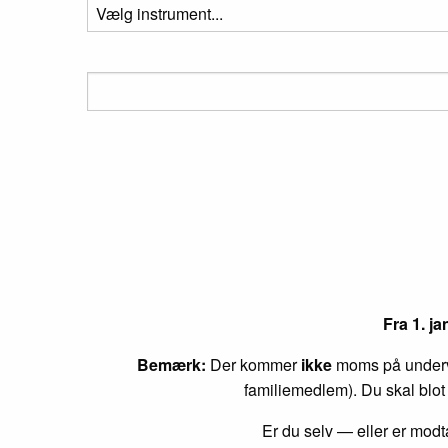
Fra 1. j
Bemærk:
Der kommer
ikke
moms på undervi
familiemedlem). Du skal blot
Er du selv — eller er mo