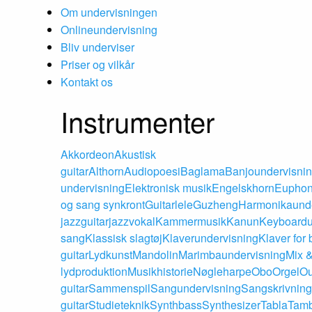
Om undervisningen
Onlineundervisning
Bliv underviser
Priser og vilkår
Kontakt os
Instrumenter
Akkordeon
Akustisk
guitar
Althorn
Audiopoesi
Baglama
Banjoundervisni
undervisning
Elektronisk musik
Engelskhorn
Eupho
og sang synkront
Guitarlele
Guzheng
Harmonikaunde
jazzguitar
jazzvokal
Kammermusik
Kanun
Keyboardu
sang
Klassisk slagtøj
Klaverundervisning
Klaver for
guitar
Lydkunst
Mandolin
Marimbaundervisning
Mix 
lydproduktion
Musikhistorie
Nøgleharpe
Obo
Orgel
O
guitar
Sammenspil
Sangundervisning
Sangskrivning
guitar
Studieteknik
Synthbass
Synthesizer
Tabla
Tamb