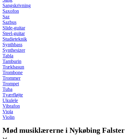
Sangskrivning
Saxofon
Saz
Sazbus
Slide-guitar
Steel-guitar
Studieteknik
Synthbass
Synthesizer
Tabla
Tamburin
Trækbasun
Trombone
Trommer
Trompet
Tuba
Tværfløjte
Ukulele
Vibrafon
Viola
Violin
Mød musiklærerne i Nykøbing Falster