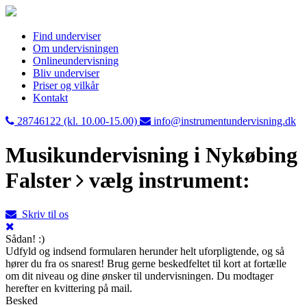
Find underviser
Om undervisningen
Onlineundervisning
Bliv underviser
Priser og vilkår
Kontakt
28746122 (kl. 10.00-15.00)
info@instrumentundervisning.dk
Musikundervisning i Nykøbing
Falster
vælg instrument:
Skriv til os
Sådan! :)
Udfyld og indsend formularen herunder helt uforpligtende, og så
hører du fra os snarest! Brug gerne beskedfeltet til kort at fortælle
om dit niveau og dine ønsker til undervisningen. Du modtager
herefter en kvittering på mail.
Besked