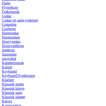
Fløjte
Flygelhorn
Folkemusik
Guitar
Guitar og sang synkront
Guitarlele
Guzheng
Harmonika
Harmonium
Heavyguitar
Horn/valdhorn
Jagthorn
Jazzguitar
jazzvokal
Kammermusik
Kanun
Keyboard
Keyboard/Synthesizer
Klarinet
Klassisk guitar
Klassisk klaver
Klassisk sang
Klassisk slagtøj
Klaver
Komposition