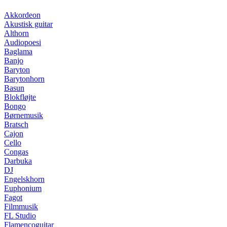
Akkordeon
Akustisk guitar
Althorn
Audiopoesi
Baglama
Banjo
Baryton
Barytonhorn
Basun
Blokfløjte
Bongo
Børnemusik
Bratsch
Cajon
Cello
Congas
Darbuka
DJ
Engelskhorn
Euphonium
Fagot
Filmmusik
FL Studio
Flamencoguitar