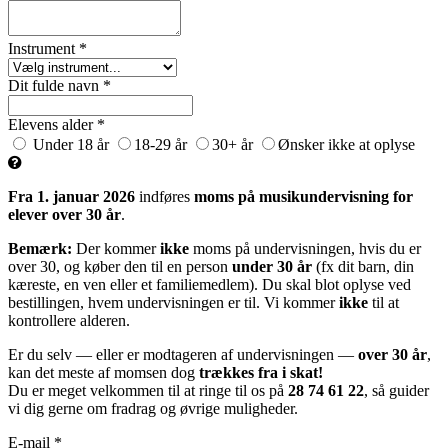
Instrument *
Dit fulde navn *
Elevens alder *
Under 18 år
18-29 år
30+ år
Ønsker ikke at oplyse
Fra 1. januar 2026
indføres
moms på musikundervisning for
elever over 30 år
.
Bemærk:
Der kommer
ikke
moms på undervisningen, hvis du er
over 30, og køber den til en person
under 30 år
(fx dit barn, din
kæreste, en ven eller et familiemedlem). Du skal blot oplyse ved
bestillingen, hvem undervisningen er til. Vi kommer
ikke
til at
kontrollere alderen.
Er du selv — eller er modtageren af undervisningen —
over 30 år
,
kan det meste af momsen dog
trækkes fra i skat!
Du er meget velkommen til at ringe til os på
28 74 61 22
, så guider
vi dig gerne om fradrag og øvrige muligheder.
E-mail *