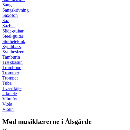
Sang
Sangskrivning
Saxofon
Saz
Sazbus
Slide-guitar
Steel-guitar
Studieteknik
Synthbass
Synthesizer
Tamburin
Trækbasun
Trombone
Trommer
Trompet
Tuba
Tværfløjte
Ukulele
Vibrafon
Viola
Violin
Mød musiklærerne i Ålsgårde