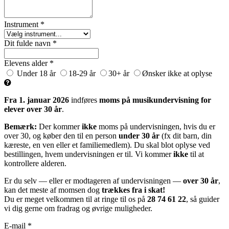
Instrument *
Dit fulde navn *
Elevens alder *
Under 18 år
18-29 år
30+ år
Ønsker ikke at oplyse
Fra 1. januar 2026
indføres
moms på musikundervisning for
elever over 30 år
.
Bemærk:
Der kommer
ikke
moms på undervisningen, hvis du er
over 30, og køber den til en person
under 30 år
(fx dit barn, din
kæreste, en ven eller et familiemedlem). Du skal blot oplyse ved
bestillingen, hvem undervisningen er til. Vi kommer
ikke
til at
kontrollere alderen.
Er du selv — eller er modtageren af undervisningen —
over 30 år
,
kan det meste af momsen dog
trækkes fra i skat!
Du er meget velkommen til at ringe til os på
28 74 61 22
, så guider
vi dig gerne om fradrag og øvrige muligheder.
E-mail *