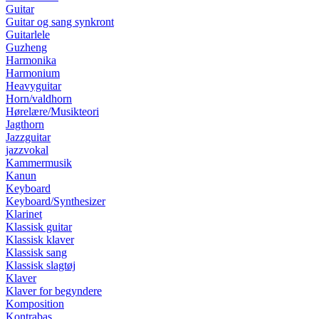
Guitar
Guitar og sang synkront
Guitarlele
Guzheng
Harmonika
Harmonium
Heavyguitar
Horn/valdhorn
Hørelære/Musikteori
Jagthorn
Jazzguitar
jazzvokal
Kammermusik
Kanun
Keyboard
Keyboard/Synthesizer
Klarinet
Klassisk guitar
Klassisk klaver
Klassisk sang
Klassisk slagtøj
Klaver
Klaver for begyndere
Komposition
Kontrabas