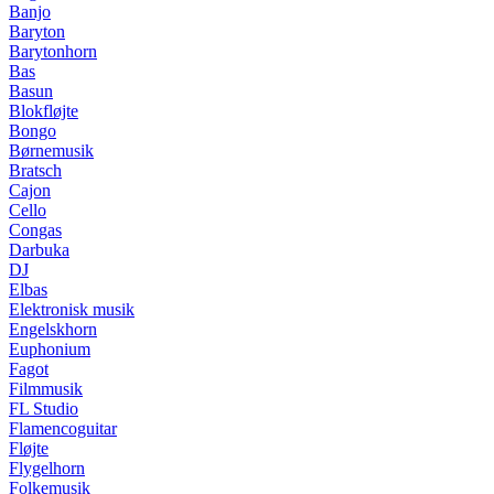
Banjo
Baryton
Barytonhorn
Bas
Basun
Blokfløjte
Bongo
Børnemusik
Bratsch
Cajon
Cello
Congas
Darbuka
DJ
Elbas
Elektronisk musik
Engelskhorn
Euphonium
Fagot
Filmmusik
FL Studio
Flamencoguitar
Fløjte
Flygelhorn
Folkemusik