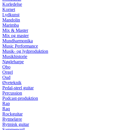
Korledelse
Kornet
Lydkunst
Mandolin
Marimba
Mix & Master
Mix og master
Mundharmonika
Music Performance
Musik- og lydproduktion
Musikhistorie
Nøgleharpe
Obo
Orgel
Oud
Øveteknik
Pedal-steel guitar
Percussion
Podcast-produktion
Rap
Raq
Rockguitar
Rytmelære
Rytmisk guitar
Sammenspil