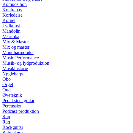
Komposition
Kontrabas
Korledelse
Kornet
Lydkunst
Mandolin
Marimba
Mix & Master
Mix og master
Mundharmonika
Music Performance
Musik- og lydproduktion
Musikhistorie
Nøgleharpe
Obo
Orgel
Oud
Øveteknik
Pedal-steel guitar
Percussion
Podcast-produktion
Rap
Raq
Rockguitar
Rytmelære