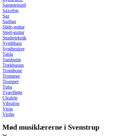
Sammenspil
Saxofon
Saz
Sazbus
Slide-guitar
Steel-guitar
Studieteknik
Synthbass
Synthesizer
Tabla
Tamburin
Trækbasun
Trombone
Trommer
Trompet
Tuba
Tværfløjte
Ukulele
Vibrafon
Viola
Violin
Mød musiklærerne i Svenstrup