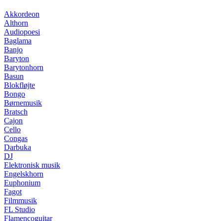
Akkordeon
Althorn
Audiopoesi
Baglama
Banjo
Baryton
Barytonhorn
Basun
Blokfløjte
Bongo
Børnemusik
Bratsch
Cajon
Cello
Congas
Darbuka
DJ
Elektronisk musik
Engelskhorn
Euphonium
Fagot
Filmmusik
FL Studio
Flamencoguitar