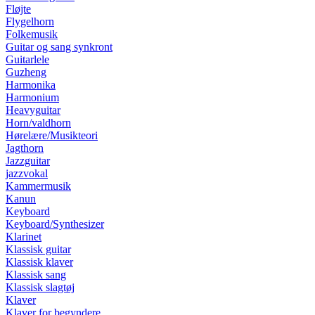
Fløjte
Flygelhorn
Folkemusik
Guitar og sang synkront
Guitarlele
Guzheng
Harmonika
Harmonium
Heavyguitar
Horn/valdhorn
Hørelære/Musikteori
Jagthorn
Jazzguitar
jazzvokal
Kammermusik
Kanun
Keyboard
Keyboard/Synthesizer
Klarinet
Klassisk guitar
Klassisk klaver
Klassisk sang
Klassisk slagtøj
Klaver
Klaver for begyndere