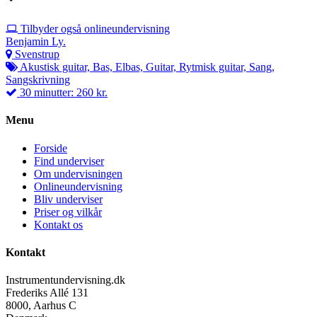
Tilbyder også onlineundervisning
Benjamin Ly.
Svenstrup
Akustisk guitar, Bas, Elbas, Guitar, Rytmisk guitar, Sang,
Sangskrivning
30 minutter: 260 kr.
Menu
Forside
Find underviser
Om undervisningen
Onlineundervisning
Bliv underviser
Priser og vilkår
Kontakt os
Kontakt
Instrumentundervisning.dk
Frederiks Allé 131
8000, Aarhus C