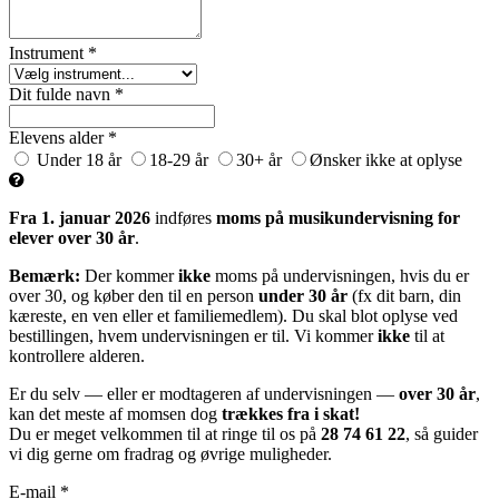
Instrument *
Dit fulde navn *
Elevens alder *
Under 18 år
18-29 år
30+ år
Ønsker ikke at oplyse
Fra 1. januar 2026
indføres
moms på musikundervisning for
elever over 30 år
.
Bemærk:
Der kommer
ikke
moms på undervisningen, hvis du er
over 30, og køber den til en person
under 30 år
(fx dit barn, din
kæreste, en ven eller et familiemedlem). Du skal blot oplyse ved
bestillingen, hvem undervisningen er til. Vi kommer
ikke
til at
kontrollere alderen.
Er du selv — eller er modtageren af undervisningen —
over 30 år
,
kan det meste af momsen dog
trækkes fra i skat!
Du er meget velkommen til at ringe til os på
28 74 61 22
, så guider
vi dig gerne om fradrag og øvrige muligheder.
E-mail *