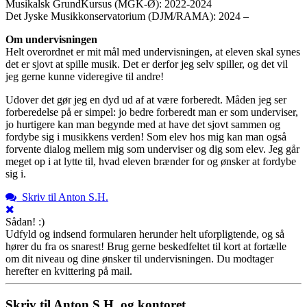
Musikalsk GrundKursus (MGK-Ø): 2022-2024
Det Jyske Musikkonservatorium (DJM/RAMA): 2024 –
Om undervisningen
Helt overordnet er mit mål med undervisningen, at eleven skal synes
det er sjovt at spille musik. Det er derfor jeg selv spiller, og det vil
jeg gerne kunne videregive til andre!
Udover det gør jeg en dyd ud af at være forberedt. Måden jeg ser
forberedelse på er simpel: jo bedre forberedt man er som underviser,
jo hurtigere kan man begynde med at have det sjovt sammen og
fordybe sig i musikkens verden! Som elev hos mig kan man også
forvente dialog mellem mig som underviser og dig som elev. Jeg går
meget op i at lytte til, hvad eleven brænder for og ønsker at fordybe
sig i.
Skriv til Anton S.H.
Sådan! :)
Udfyld og indsend formularen herunder helt uforpligtende, og så
hører du fra os snarest! Brug gerne beskedfeltet til kort at fortælle
om dit niveau og dine ønsker til undervisningen. Du modtager
herefter en kvittering på mail.
Skriv til Anton S.H. og kontoret