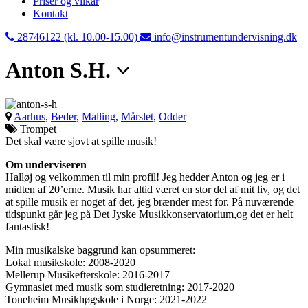
Priser og vilkår
Kontakt
28746122 (kl. 10.00-15.00)
info@instrumentundervisning.dk
Anton S.H.
Aarhus
,
Beder
,
Malling
,
Mårslet
,
Odder
Trompet
Det skal være sjovt at spille musik!
Om underviseren
Halløj og velkommen til min profil! Jeg hedder Anton og jeg er i
midten af 20’erne. Musik har altid været en stor del af mit liv, og det
at spille musik er noget af det, jeg brænder mest for. På nuværende
tidspunkt går jeg på Det Jyske Musikkonservatorium,og det er helt
fantastisk!
Min musikalske baggrund kan opsummeret:
Lokal musikskole: 2008-2020
Mellerup Musikefterskole: 2016-2017
Gymnasiet med musik som studieretning: 2017-2020
Toneheim Musikhøgskole i Norge: 2021-2022