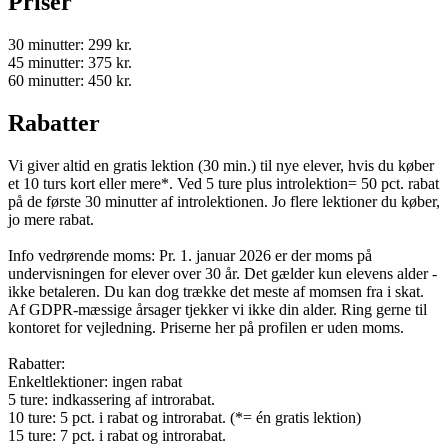
Priser
30 minutter: 299 kr.
45 minutter: 375 kr.
60 minutter: 450 kr.
Rabatter
Vi giver altid en gratis lektion (30 min.) til nye elever, hvis du køber
et 10 turs kort eller mere*. Ved 5 ture plus introlektion= 50 pct. rabat
på de første 30 minutter af introlektionen. Jo flere lektioner du køber,
jo mere rabat.
Info vedrørende moms: Pr. 1. januar 2026 er der moms på
undervisningen for elever over 30 år. Det gælder kun elevens alder -
ikke betaleren. Du kan dog trække det meste af momsen fra i skat.
Af GDPR-mæssige årsager tjekker vi ikke din alder. Ring gerne til
kontoret for vejledning. Priserne her på profilen er uden moms.
Rabatter:
Enkeltlektioner: ingen rabat
5 ture: indkassering af introrabat.
10 ture: 5 pct. i rabat og introrabat. (*= én gratis lektion)
15 ture: 7 pct. i rabat og introrabat.