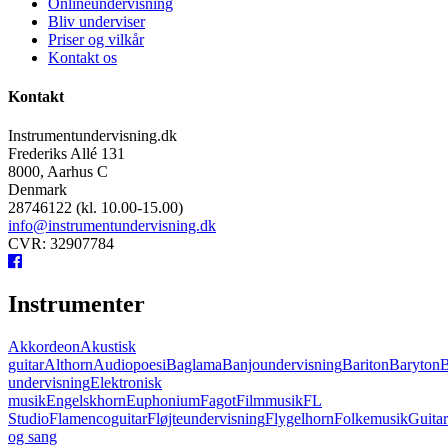
Onlineundervisning
Bliv underviser
Priser og vilkår
Kontakt os
Kontakt
Instrumentundervisning.dk
Frederiks Allé 131
8000, Aarhus C
Denmark
28746122 (kl. 10.00-15.00)
info@instrumentundervisning.dk
CVR: 32907784
Instrumenter
Akkordeon
Akustisk
guitar
Althorn
Audiopoesi
Baglama
Banjoundervisning
Bariton
Baryton
B
undervisning
Elektronisk
musik
Engelskhorn
Euphonium
Fagot
Filmmusik
FL
Studio
Flamencoguitar
Fløjteundervisning
Flygelhorn
Folkemusik
Guita
og sang