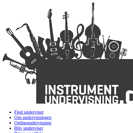
Find underviser
Om undervisningen
Onlineundervisning
Bliv underviser