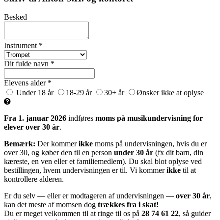
Besked
Instrument *
Dit fulde navn *
Elevens alder *
Under 18 år
18-29 år
30+ år
Ønsker ikke at oplyse
Fra 1. januar 2026
indføres
moms på musikundervisning for
elever over 30 år
.
Bemærk:
Der kommer
ikke
moms på undervisningen, hvis du er
over 30, og køber den til en person
under 30 år
(fx dit barn, din
kæreste, en ven eller et familiemedlem). Du skal blot oplyse ved
bestillingen, hvem undervisningen er til. Vi kommer
ikke
til at
kontrollere alderen.
Er du selv — eller er modtageren af undervisningen —
over 30 år
,
kan det meste af momsen dog
trækkes fra i skat!
Du er meget velkommen til at ringe til os på
28 74 61 22
, så guider