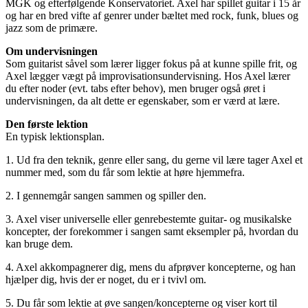
MGK og efterfølgende Konservatoriet. Axel har spillet guitar i 15 år
og har en bred vifte af genrer under bæltet med rock, funk, blues og
jazz som de primære.
Om undervisningen
Som guitarist såvel som lærer ligger fokus på at kunne spille frit, og
Axel lægger vægt på improvisationsundervisning. Hos Axel lærer
du efter noder (evt. tabs efter behov), men bruger også øret i
undervisningen, da alt dette er egenskaber, som er værd at lære.
Den første lektion
En typisk lektionsplan.
1. Ud fra den teknik, genre eller sang, du gerne vil lære tager Axel et
nummer med, som du får som lektie at høre hjemmefra.
2. I gennemgår sangen sammen og spiller den.
3. Axel viser universelle eller genrebestemte guitar- og musikalske
koncepter, der forekommer i sangen samt eksempler på, hvordan du
kan bruge dem.
4. Axel akkompagnerer dig, mens du afprøver koncepterne, og han
hjælper dig, hvis der er noget, du er i tvivl om.
5. Du får som lektie at øve sangen/koncepterne og viser kort til