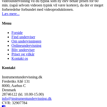
videoundervisning vil du typisk som ny elev betale prisen for 60
min. (også selvom videoen typisk vil være kortere), da der er meget
forberedelse forbundet med videoproduktionen.
Læs mere...
Menu
Forside
Find underviser
Om undervisningen
Onlineundervisning
Bliv underviser
Priser og vilkår
Kontakt os
Kontakt
Instrumentundervisning.dk
Frederiks Allé 131
8000, Aarhus C
Denmark
28746122 (kl. 10.00-15.00)
info@instrumentundervisning.dk
CVR: 32907784