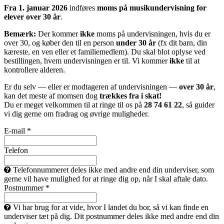
Fra 1. januar 2026
indføres
moms på musikundervisning for
elever over 30 år
.
Bemærk:
Der kommer
ikke
moms på undervisningen, hvis du er
over 30, og køber den til en person
under 30 år
(fx dit barn, din
kæreste, en ven eller et familiemedlem). Du skal blot oplyse ved
bestillingen, hvem undervisningen er til. Vi kommer
ikke
til at
kontrollere alderen.
Er du selv — eller er modtageren af undervisningen —
over 30 år
,
kan det meste af momsen dog
trækkes fra i skat!
Du er meget velkommen til at ringe til os på
28 74 61 22
, så guider
vi dig gerne om fradrag og øvrige muligheder.
E-mail *
Telefon
Telefonnummeret deles ikke med andre end din underviser, som
gerne vil have mulighed for at ringe dig op, når I skal aftale dato.
Postnummer *
Vi har brug for at vide, hvor I landet du bor, så vi kan finde en
underviser tæt på dig. Dit postnummer deles ikke med andre end din