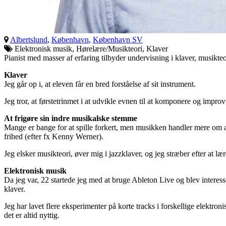
Albertslund
,
København
,
København SV
Elektronisk musik, Hørelære/Musikteori, Klaver
Pianist med masser af erfaring tilbyder undervisning i klaver, musikte
Klaver
Jeg går op i, at eleven får en bred forståelse af sit instrument.
Jeg tror, at førstetrinmet i at udvikle evnen til at komponere og improv
At frigøre sin indre musikalske stemme
Mange er bange for at spille forkert, men musikken handler mere om at 
frihed (efter fx Kenny Werner).
Jeg elsker musikteori, øver mig i jazzklaver, og jeg stræber efter 
Elektronisk musik
Da jeg var, 22 startede jeg med at bruge Ableton Live og blev interes
klaver.
Jeg har lavet flere eksperimenter på korte tracks i forskellige elektr
det er altid nyttig.