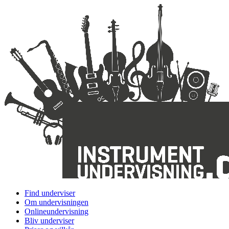
Find underviser
Om undervisningen
Onlineundervisning
Bliv underviser