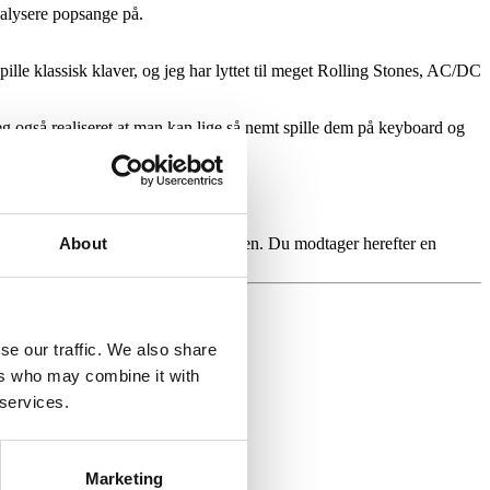
nalysere popsange på.
 spille klassisk klaver, og jeg har lyttet til meget Rolling Stones, AC/DC
 jeg også realiseret at man kan lige så nemt spille dem på keyboard og
About
iveau og dine ønsker til undervisningen. Du modtager herefter en
se our traffic. We also share
ers who may combine it with
 services.
Marketing