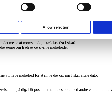
r over 30 år
.
Allow selection
 30, og køber den til en person
under 30 år
(fx dit barn, din kæreste, 
an det meste af momsen dog
trækkes fra i skat!
i dig gerne om fradrag og øvrige muligheder.
vil have mulighed for at ringe dig op, når I skal aftale dato.
derviser tæt på dig. Dit postnummer deles ikke med andre end din underv