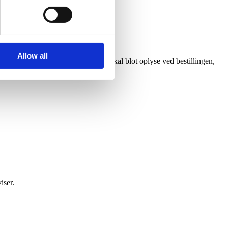
Allow all
en ven eller et familiemedlem). Du skal blot oplyse ved bestillingen,
iser.