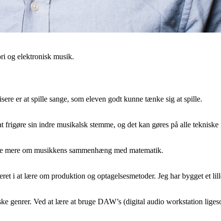
ori og elektronisk musik.
isere er at spille sange, som eleven godt kunne tænke sig at spille.
frigøre sin indre musikalsk stemme, og det kan gøres på alle tekniske ni
at lære mere om musikkens sammenhæng med matematik.
seret i at lære om produktion og optagelsesmetoder. Jeg har bygget et l
oniske genrer. Ved at lære at bruge DAW’s (digital audio workstation lig