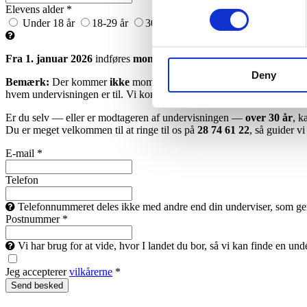
Elevens alder *
Under 18 år
18-29 år
30+ år
Ønsker ikke at oplyse
Fra 1. januar 2026
indføres
moms på musikundervisning for eleve
Deny
Bemærk:
Der kommer
ikke
moms på undervisningen, hvis du er over
hvem undervisningen er til. Vi kommer
ikke
til at kontrollere alderen.
Er du selv — eller er modtageren af undervisningen —
over 30 år
, k
Du er meget velkommen til at ringe til os på
28 74 61 22
, så guider v
E-mail *
Telefon
Telefonnummeret deles ikke med andre end din underviser, som gerne 
Postnummer *
Vi har brug for at vide, hvor I landet du bor, så vi kan finde en un
Jeg accepterer
vilkårerne
*