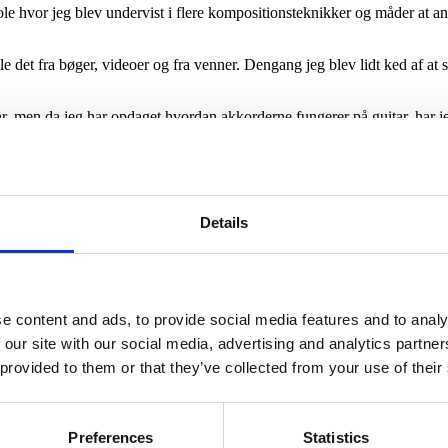
le hvor jeg blev undervist i flere kompositionsteknikker og måder at a
pille det fra bøger, videoer og fra venner. Dengang jeg blev lidt ked af at
guitar, men da jeg har opdaget hvordan akkorderne fungerer på guitar, har
Details
du fra os snarest! Brug gerne beskedfeltet til kort at fortælle om dit n
e content and ads, to provide social media features and to analy
 our site with our social media, advertising and analytics partn
 provided to them or that they’ve collected from your use of their
Preferences
Statistics