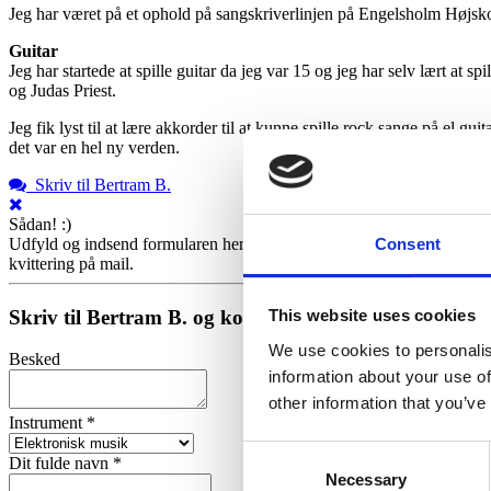
Jeg har været på et ophold på sangskriverlinjen på Engelsholm Højsko
Guitar
Jeg har startede at spille guitar da jeg var 15 og jeg har selv lært at s
og Judas Priest.
Jeg fik lyst til at lære akkorder til at kunne spille rock sange på el 
det var en hel ny verden.
Skriv til Bertram B.
Sådan! :)
Consent
Udfyld og indsend formularen herunder helt uforpligtende, og så hører 
kvittering på mail.
Skriv til Bertram B. og kontoret
This website uses cookies
We use cookies to personalis
Besked
information about your use of
other information that you’ve
Instrument *
Consent
Dit fulde navn *
Necessary
Selection