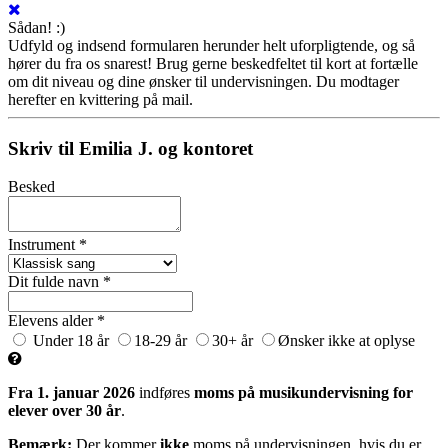
Sådan! :)
Udfyld og indsend formularen herunder helt uforpligtende, og så
hører du fra os snarest! Brug gerne beskedfeltet til kort at fortælle
om dit niveau og dine ønsker til undervisningen. Du modtager
herefter en kvittering på mail.
Skriv til Emilia J. og kontoret
Besked
Instrument *
Dit fulde navn *
Elevens alder *
Under 18 år
18-29 år
30+ år
Ønsker ikke at oplyse
Fra 1. januar 2026
indføres
moms på musikundervisning for
elever over 30 år
.
Bemærk:
Der kommer
ikke
moms på undervisningen, hvis du er