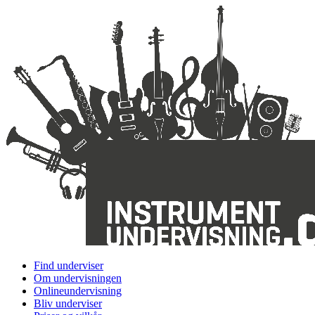
Find underviser
Om undervisningen
Onlineundervisning
Bliv underviser