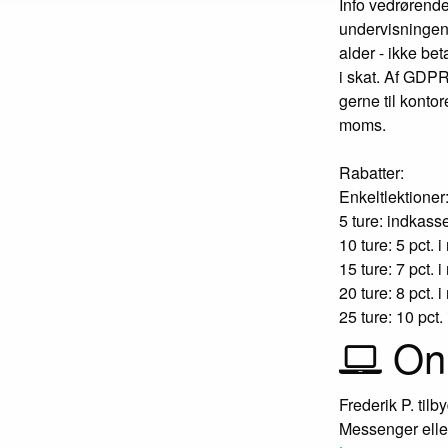
Info vedrørend
undervisningen 
alder - ikke be
i skat. Af GDPR
gerne til kontor
moms.
Rabatter:
Enkeltlektioner
5 ture: indkasse
10 ture: 5 pct. i
15 ture: 7 pct. i
20 ture: 8 pct. i
25 ture: 10 pct. 
Onl
Frederik P. tilb
Messenger eller