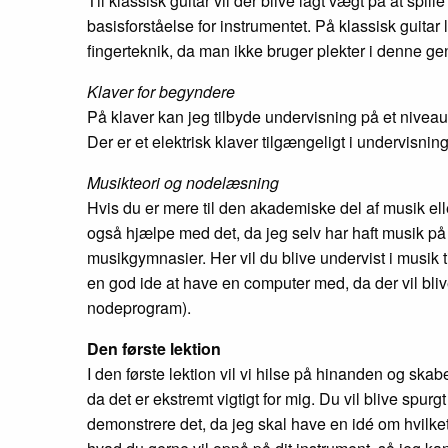
Til klassisk guitar vil der blive lagt vægt på at spi
basisforståelse for instrumentet. På klassisk guitar
fingerteknik, da man ikke bruger plekter i denne ge
Klaver for begyndere
På klaver kan jeg tilbyde undervisning på et niveau
Der er et elektrisk klaver tilgængeligt i undervisnin
Musikteori og nodelæsning
Hvis du er mere til den akademiske del af musik ell
også hjælpe med det, da jeg selv har haft musik på
musikgymnasier. Her vil du blive undervist i musik t
en god ide at have en computer med, da der vil bli
nodeprogram).
Den første lektion
I den første lektion vil vi hilse på hinanden og skab
da det er ekstremt vigtigt for mig. Du vil blive spur
demonstrere det, da jeg skal have en idé om hvilket