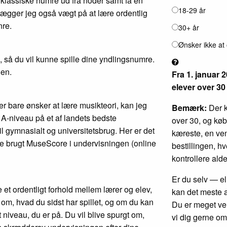
lle klassiske numre ud fra noder samt få en
18-29 år
 lægger jeg også vægt på at lære ordentlig
nre.
30+ år
Ønsker ikke at
, så du vil kunne spille dine yndlingsnumre.
gen.
Fra 1. januar 
elever over 30
er bare ønsker at lære musikteori, kan jeg
Bemærk:
Der 
 A-niveau på et af landets bedste
over 30, og køb
il gymnasialt og universitetsbrug. Her er det
kæreste, en ven
ve brugt MuseScore i undervisningen (online
bestillingen, h
kontrollere ald
Er du selv — e
e et ordentligt forhold mellem lærer og elev,
kan det meste
gt om, hvad du sidst har spillet, og om du kan
Du er meget vel
 niveau, du er på. Du vil blive spurgt om,
vi dig gerne om