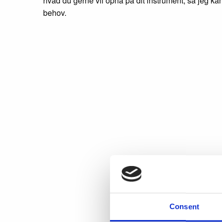
hvad du gerne vil opnå på dit instrument, så jeg k
behov.
Consent