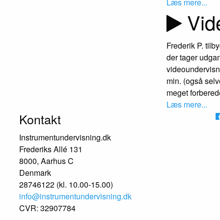
Læs mere...
Vid
Frederik P. tilb
der tager udgan
videoundervisni
min. (også selv
meget forbered
Læs mere...
Kontakt
Instrumentundervisning.dk
Frederiks Allé 131
8000, Aarhus C
Denmark
28746122 (kl. 10.00-15.00)
info@instrumentundervisning.dk
CVR: 32907784