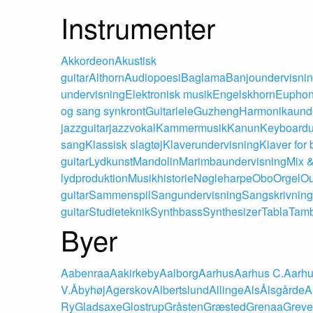
Instrumenter
Akkordeon
Akustisk
guitar
Althorn
Audiopoesi
Baglama
Banjoundervisni
undervisning
Elektronisk musik
Engelskhorn
Eupho
og sang synkront
Guitarlele
Guzheng
Harmonikaunde
jazzguitar
jazzvokal
Kammermusik
Kanun
Keyboardu
sang
Klassisk slagtøj
Klaverundervisning
Klaver for
guitar
Lydkunst
Mandolin
Marimbaundervisning
Mix 
lydproduktion
Musikhistorie
Nøgleharpe
Obo
Orgel
O
guitar
Sammenspil
Sangundervisning
Sangskrivning
guitar
Studieteknik
Synthbass
Synthesizer
Tabla
Tamb
Byer
Aabenraa
Aakirkeby
Aalborg
Aarhus
Aarhus C.
Aarhu
V.
Åbyhøj
Agerskov
Albertslund
Allinge
Als
Ålsgårde
A
Ry
Gladsaxe
Glostrup
Gråsten
Græsted
Grenaa
Greve