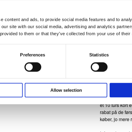
Under
e content and ads, to provide social media features and to analy
 our site with our social media, advertising and analytics partn
Nej, Frederik u
 provided to them or that they’ve collected from your use of their
Priser
Preferences
Statistics
30 minutter: 180
45 minutter: 260
60 minutter: 325
Rabat
Allow selection
Vi giver altid e
et 10 turs kort 
rabat på de førs
køber, jo mere 