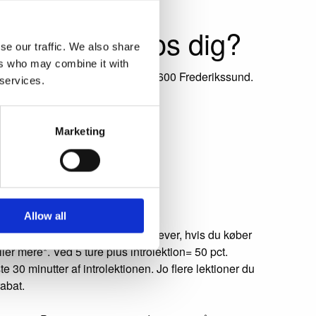
viser også hos dig?
se our traffic. We also share
ers who may combine it with
nderviser på Frederiksborgvej, 3600 Frederikssund.
 services.
Marketing
 kr.
 kr.
 kr.
ter
Allow all
n gratis lektion (30 min.) til nye elever, hvis du køber
eller mere*. Ved 5 ture plus introlektion= 50 pct.
te 30 minutter af introlektionen. Jo flere lektioner du
rabat.