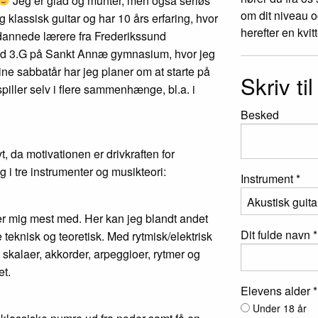
Jeg er glad og munter, men også seriøs
om dit niveau o
g klassisk guitar og har 10 års erfaring, hvor
herefter en kvit
dannede lærere fra Frederikssund
ed 3.G på Sankt Annæ gymnasium, hvor jeg
ine sabbatår har jeg planer om at starte på
Skriv ti
iller selv i flere sammenhænge, bl.a. i
Besked
vt, da motivationen er drivkraften for
g i tre instrumenter og musikteori:
Instrument *
iger mig mest med. Her kan jeg blandt andet
Dit fulde navn *
 teknisk og teoretisk. Med rytmisk/elektrisk
e skalaer, akkorder, arpeggioer, rytmer og
et.
Elevens alder *
Under 18 år