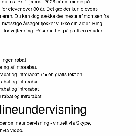
e moms: Pr. 1. januar 2026 er der moms på
for elever over 30 år. Det gælder kun elevens
taleren. Du kan dog trække det meste af momsen fra
-mæssige årsager tjekker vi ikke din alder. Ring
et for vejledning. Priserne her på profilen er uden
: ingen rabat
ring af introrabat.
 rabat og introrabat. (*= én gratis lektion)
 rabat og introrabat.
 rabat og introrabat.
i rabat og introrabat.
ineundervisning
yder onlineundervisning - virtuelt via Skype,
 via video.