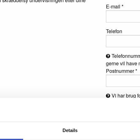
an skræddersy undervisningen efter dine
E-mail *
Telefon
Telefonnumme
gerne vil have m
Postnummer *
Vi har brug fo
underviser tæt
din underviser.
Jeg accepterer
v
Details