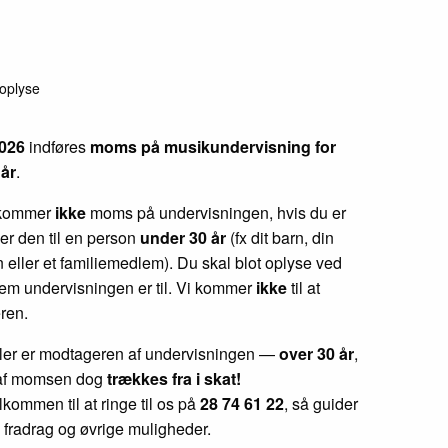
 oplyse
2026
indføres
moms på musikundervisning for
 år
.
kommer
ikke
moms på undervisningen, hvis du er
er den til en person
under 30 år
(fx dit barn, din
 eller et familiemedlem). Du skal blot oplyse ved
vem undervisningen er til. Vi kommer
ikke
til at
eren.
ller er modtageren af undervisningen —
over 30 år
,
 af momsen dog
trækkes fra i skat!
kommen til at ringe til os på
28 74 61 22
, så guider
 fradrag og øvrige muligheder.