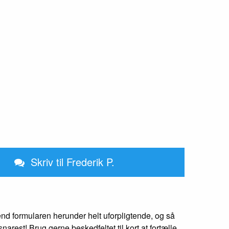
Skriv til Frederik P.
nd formularen herunder helt uforpligtende, og så
snarest! Brug gerne beskedfeltet til kort at fortælle