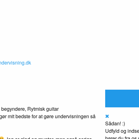
ndervisning.dk
or begyndere, Rytmisk guitar
 gør mit bedste for at gøre undervisningen så
Sådan! :)
Udfyld og indse
hører du fra os 