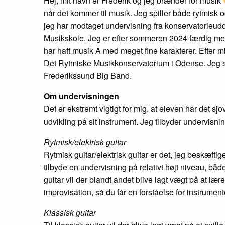
Hej, mit navn er Frederik og jeg brænder for musik
når det kommer til musik. Jeg spiller både rytmisk o
jeg har modtaget undervisning fra konservatorieud
Musikskole. Jeg er efter sommeren 2024 færdig m
har haft musik A med meget fine karakterer. Efter m
Det Rytmiske Musikkonservatorium i Odense. Jeg sp
Frederikssund Big Band.
Om undervisningen
Det er ekstremt vigtigt for mig, at eleven har det sjo
udvikling på sit instrument. Jeg tilbyder undervisnin
Rytmisk/elektrisk guitar
Rytmisk guitar/elektrisk guitar er det, jeg beskæft
tilbyde en undervisning på relativt højt niveau, både
guitar vil der blandt andet blive lagt vægt på at lær
improvisation, så du får en forståelse for instrument
Klassisk guitar