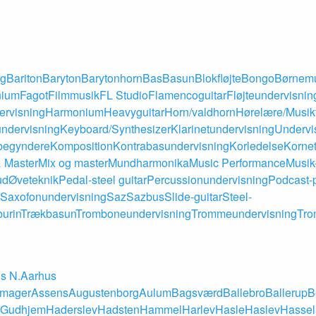
ng
Bariton
Baryton
Barytonhorn
Bas
Basun
Blokfløjte
Bongo
Børnem
nium
Fagot
Filmmusik
FL Studio
Flamencoguitar
Fløjteundervisnin
rvisning
Harmonium
Heavyguitar
Horn/valdhorn
Hørelære/Musikt
ndervisning
Keyboard/Synthesizer
Klarinetundervisning
Undervis
 begyndere
Komposition
Kontrabasundervisning
Korledelse
Korne
& Master
Mix og master
Mundharmonika
Music Performance
Musik
ud
Øveteknik
Pedal-steel guitar
Percussionundervisning
Podcast-
Saxofonundervisning
Saz
Sazbus
Slide-guitar
Steel-
urin
Trækbasun
Tromboneundervisning
Trommeundervisning
Tro
s N.
Aarhus
mager
Assens
Augustenborg
Aulum
Bagsværd
Ballebro
Ballerup
B
Gudhjem
Haderslev
Hadsten
Hammel
Harlev
Hasle
Haslev
Hassel