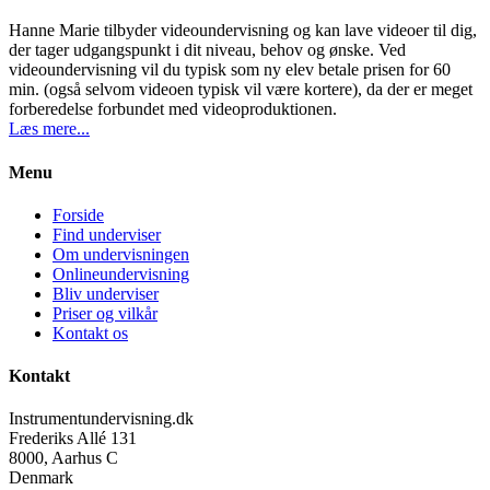
Hanne Marie tilbyder videoundervisning og kan lave videoer til dig,
der tager udgangspunkt i dit niveau, behov og ønske. Ved
videoundervisning vil du typisk som ny elev betale prisen for 60
min. (også selvom videoen typisk vil være kortere), da der er meget
forberedelse forbundet med videoproduktionen.
Læs mere...
Menu
Forside
Find underviser
Om undervisningen
Onlineundervisning
Bliv underviser
Priser og vilkår
Kontakt os
Kontakt
Instrumentundervisning.dk
Frederiks Allé 131
8000, Aarhus C
Denmark