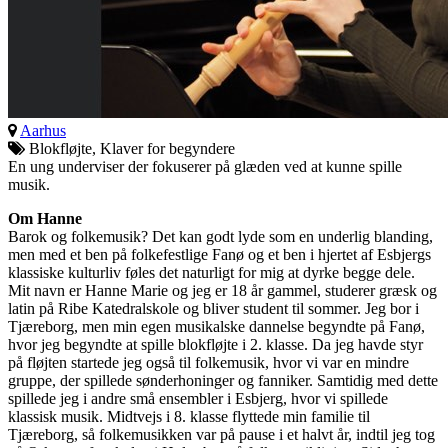
Aarhus
Blokfløjte, Klaver for begyndere
En ung underviser der fokuserer på glæden ved at kunne spille
musik.
Om Hanne
Barok og folkemusik? Det kan godt lyde som en underlig blanding,
men med et ben på folkefestlige Fanø og et ben i hjertet af Esbjergs
klassiske kulturliv føles det naturligt for mig at dyrke begge dele.
Mit navn er Hanne Marie og jeg er 18 år gammel, studerer græsk og
latin på Ribe Katedralskole og bliver student til sommer. Jeg bor i
Tjæreborg, men min egen musikalske dannelse begyndte på Fanø,
hvor jeg begyndte at spille blokfløjte i 2. klasse. Da jeg havde styr
på fløjten startede jeg også til folkemusik, hvor vi var en mindre
gruppe, der spillede sønderhoninger og fanniker. Samtidig med dette
spillede jeg i andre små ensembler i Esbjerg, hvor vi spillede
klassisk musik. Midtvejs i 8. klasse flyttede min familie til
Tjæreborg, så folkemusikken var på pause i et halvt år, indtil jeg tog