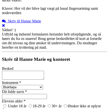
skridt videre.
Klaver: Her vil der blive lagt vægt på basal fingersætning samt
nodeværdier.
Skriv til Hanne Marie
Sådan! :)
Udfyld og indsend formularen herunder helt uforpligtende, og så
hører du fra os snarest! Brug gerne beskedfeltet til kort at fortælle
om dit niveau og dine ønsker til undervisningen. Du modtager
herefter en kvittering på mail.
Skriv til Hanne Marie og kontoret
Besked
Instrument *
Dit fulde navn *
Elevens alder *
Under 18 år
18-29 år
30+ år
Ønsker ikke at oplyse