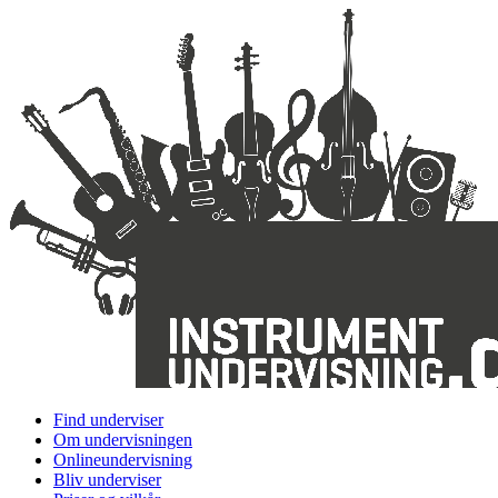
Find underviser
Om undervisningen
Onlineundervisning
Bliv underviser