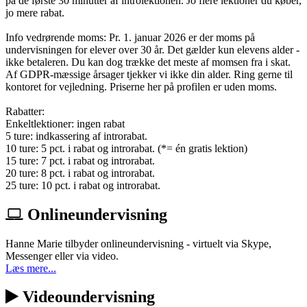
på de første 30 minutter af introlektionen. Jo flere lektioner du køber,
jo mere rabat.
Info vedrørende moms: Pr. 1. januar 2026 er der moms på
undervisningen for elever over 30 år. Det gælder kun elevens alder -
ikke betaleren. Du kan dog trække det meste af momsen fra i skat.
Af GDPR-mæssige årsager tjekker vi ikke din alder. Ring gerne til
kontoret for vejledning. Priserne her på profilen er uden moms.
Rabatter:
Enkeltlektioner: ingen rabat
5 ture: indkassering af introrabat.
10 ture: 5 pct. i rabat og introrabat. (*= én gratis lektion)
15 ture: 7 pct. i rabat og introrabat.
20 ture: 8 pct. i rabat og introrabat.
25 ture: 10 pct. i rabat og introrabat.
Onlineundervisning
Hanne Marie tilbyder onlineundervisning - virtuelt via Skype,
Messenger eller via video.
Læs mere...
Videoundervisning