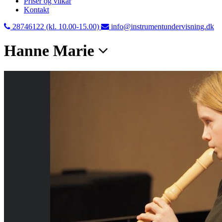
Priser og vilkår
Kontakt
28746122 (kl. 10.00-15.00)
info@instrumentundervisning.dk
Hanne Marie