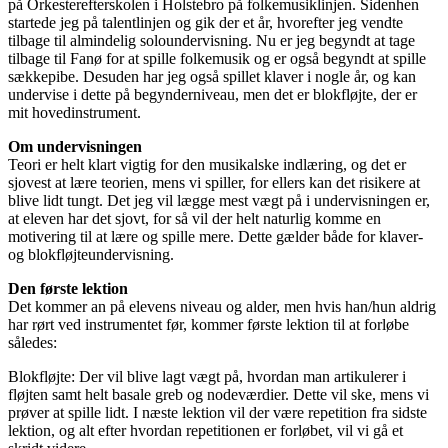
på Orkesterefterskolen i Holstebro på folkemusiklinjen. Sidenhen
startede jeg på talentlinjen og gik der et år, hvorefter jeg vendte
tilbage til almindelig soloundervisning. Nu er jeg begyndt at tage
tilbage til Fanø for at spille folkemusik og er også begyndt at spille
sækkepibe. Desuden har jeg også spillet klaver i nogle år, og kan
undervise i dette på begynderniveau, men det er blokfløjte, der er
mit hovedinstrument.
Om undervisningen
Teori er helt klart vigtig for den musikalske indlæring, og det er
sjovest at lære teorien, mens vi spiller, for ellers kan det risikere at
blive lidt tungt. Det jeg vil lægge mest vægt på i undervisningen er,
at eleven har det sjovt, for så vil der helt naturlig komme en
motivering til at lære og spille mere. Dette gælder både for klaver-
og blokfløjteundervisning.
Den første lektion
Det kommer an på elevens niveau og alder, men hvis han/hun aldrig
har rørt ved instrumentet før, kommer første lektion til at forløbe
således:
Blokfløjte: Der vil blive lagt vægt på, hvordan man artikulerer i
fløjten samt helt basale greb og nodeværdier. Dette vil ske, mens vi
prøver at spille lidt. I næste lektion vil der være repetition fra sidste
lektion, og alt efter hvordan repetitionen er forløbet, vil vi gå et