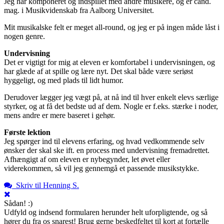
Jeg har komponeret og indspillet med andre musikere, og er cand.
mag. i Musikvidenskab fra Aalborg Universitet.
Mit musikalske felt er meget all-round, og jeg er på ingen måde låst i
nogen genre.
Undervisning
Det er vigtigt for mig at eleven er komfortabel i undervisningen, og
har glæde af at spille og lære nyt. Det skal både være seriøst
hyggeligt, og med plads til lidt humor.
Derudover lægger jeg vægt på, at nå ind til hver enkelt elevs særlige
styrker, og at få det bedste ud af dem. Nogle er f.eks. stærke i noder,
mens andre er mere baseret i gehør.
Første lektion
Jeg spørger ind til elevens erfaring, og hvad vedkommende selv
ønsker der skal ske ift. en process med undervisning fremadrettet.
Afhængigt af om eleven er nybegynder, let øvet eller
viderekommen, så vil jeg gennemgå et passende musikstykke.
Skriv til Henning S.
Sådan! :)
Udfyld og indsend formularen herunder helt uforpligtende, og så
hører du fra os snarest! Brug gerne beskedfeltet til kort at fortælle