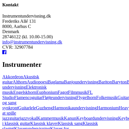
Kontakt
Instrumentundervisning.dk
Frederiks Allé 131
8000, Aarhus C
Denmark
28746122 (kl. 10.00-15.00)
info@instrumentundervisning.dk
CVR: 32907784
Instrumenter
Akkordeon
Akustisk
guitar
Althorn
Audiopoesi
Baglama
Banjoundervisning
Bariton
Baryton
B
undervisning
Elektronisk
musik
Engelskhorn
Euphonium
Fagot
Filmmusik
FL
Studio
Flamencoguitar
Fløjteundervisning
Flygelhorn
Folkemusik
Guita
og sang
synkront
Guitarlele
Guzheng
Harmonikaundervisning
Harmonium
Heavy
at spille
jazzguitar
jazzvokal
Kammermusik
Kanun
Keyboardundervisning
Keybo
i klassisk guitar
Klassisk klaver
Klassisk sang
Klassisk
slagtøj
Klaverundervisning
Klaver for