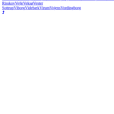
Risskov
Vejle
Veksø
Vester
Sottrup
Viborg
Videbæk
Virum
Vojens
Vordingborg