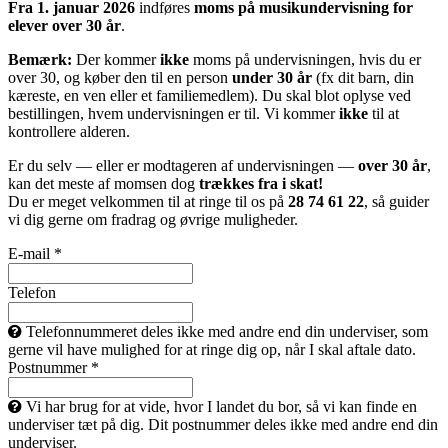
Fra 1. januar 2026
indføres
moms på musikundervisning for
elever over 30 år
.
Bemærk:
Der kommer
ikke
moms på undervisningen, hvis du er
over 30, og køber den til en person
under 30 år
(fx dit barn, din
kæreste, en ven eller et familiemedlem). Du skal blot oplyse ved
bestillingen, hvem undervisningen er til. Vi kommer
ikke
til at
kontrollere alderen.
Er du selv — eller er modtageren af undervisningen —
over 30 år
,
kan det meste af momsen dog
trækkes fra i skat!
Du er meget velkommen til at ringe til os på
28 74 61 22
, så guider
vi dig gerne om fradrag og øvrige muligheder.
E-mail *
Telefon
Telefonnummeret deles ikke med andre end din underviser, som
gerne vil have mulighed for at ringe dig op, når I skal aftale dato.
Postnummer *
Vi har brug for at vide, hvor I landet du bor, så vi kan finde en
underviser tæt på dig. Dit postnummer deles ikke med andre end din
underviser.