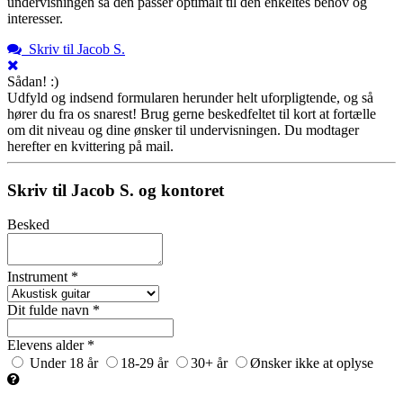
undervisningen så den passer optimalt til den enkeltes behov og
interesser.
Skriv til Jacob S.
Sådan! :)
Udfyld og indsend formularen herunder helt uforpligtende, og så
hører du fra os snarest! Brug gerne beskedfeltet til kort at fortælle
om dit niveau og dine ønsker til undervisningen. Du modtager
herefter en kvittering på mail.
Skriv til Jacob S. og kontoret
Besked
Instrument *
Dit fulde navn *
Elevens alder *
Under 18 år
18-29 år
30+ år
Ønsker ikke at oplyse