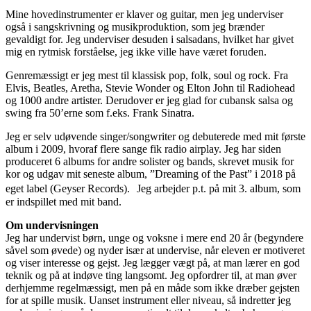
Mine hovedinstrumenter er klaver og guitar, men jeg underviser
også i sangskrivning og musikproduktion, som jeg brænder
gevaldigt for. Jeg underviser desuden i salsadans, hvilket har givet
mig en rytmisk forståelse, jeg ikke ville have været foruden.
Genremæssigt er jeg mest til klassisk pop, folk, soul og rock. Fra
Elvis, Beatles, Aretha, Stevie Wonder og Elton John til Radiohead
og 1000 andre artister. Derudover er jeg glad for cubansk salsa og
swing fra 50’erne som f.eks. Frank Sinatra.
Jeg er selv udøvende singer/songwriter og debuterede med mit første
album i 2009, hvoraf flere sange fik radio airplay. Jeg har siden
produceret 6 albums for andre solister og bands, skrevet musik for
kor og udgav mit seneste album, ”Dreaming of the Past” i 2018 på
eget label (Geyser Records). Jeg arbejder p.t. på mit 3. album, som
er indspillet med mit band.
Om undervisningen
Jeg har undervist børn, unge og voksne i mere end 20 år (begyndere
såvel som øvede) og nyder især at undervise, når eleven er motiveret
og viser interesse og gejst. Jeg lægger vægt på, at man lærer en god
teknik og på at indøve ting langsomt. Jeg opfordrer til, at man øver
derhjemme regelmæssigt, men på en måde som ikke dræber gejsten
for at spille musik. Uanset instrument eller niveau, så indretter jeg