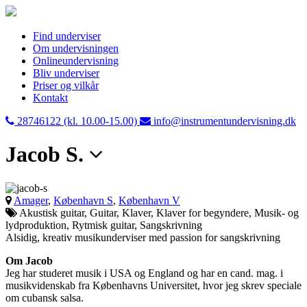
Find underviser
Om undervisningen
Onlineundervisning
Bliv underviser
Priser og vilkår
Kontakt
28746122 (kl. 10.00-15.00)
info@instrumentundervisning.dk
Jacob S.
Amager
,
København S
,
København V
Akustisk guitar, Guitar, Klaver, Klaver for begyndere, Musik- og
lydproduktion, Rytmisk guitar, Sangskrivning
Alsidig, kreativ musikunderviser med passion for sangskrivning
Om Jacob
Jeg har studeret musik i USA og England og har en cand. mag. i
musikvidenskab fra Københavns Universitet, hvor jeg skrev speciale
om cubansk salsa.