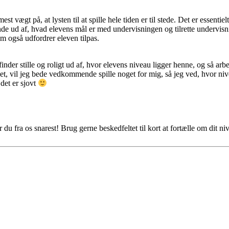
ægt på, at lysten til at spille hele tiden er til stede. Det er essentielt a
e ud af, hvad elevens mål er med undervisningen og tilrette undervisni
m også udfordrer eleven tilpas.
inder stille og roligt ud af, hvor elevens niveau ligger henne, og så arbe
 øvet, vil jeg bede vedkommende spille noget for mig, så jeg ved, hvor niv
det er sjovt
du fra os snarest! Brug gerne beskedfeltet til kort at fortælle om dit n