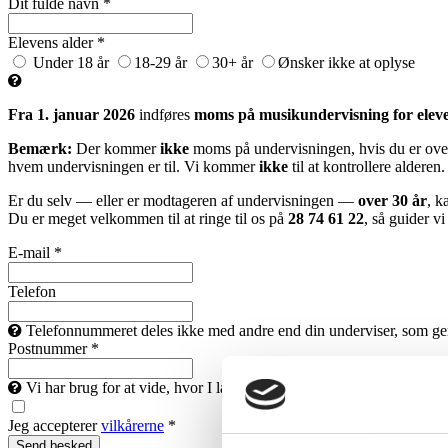
Dit fulde navn *
Elevens alder *
Under 18 år
18-29 år
30+ år
Ønsker ikke at oplyse
Fra 1. januar 2026
indføres
moms på musikundervisning for eleve
Bemærk:
Der kommer
ikke
moms på undervisningen, hvis du er over
hvem undervisningen er til. Vi kommer
ikke
til at kontrollere alderen.
Er du selv — eller er modtageren af undervisningen —
over 30 år
, k
Du er meget velkommen til at ringe til os på
28 74 61 22
, så guider v
E-mail *
Telefon
Telefonnummeret deles ikke med andre end din underviser, som gerne 
Postnummer *
Vi har brug for at vide, hvor I landet du bor, så vi kan finde en un
Jeg accepterer
vilkårerne
*