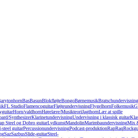
arytonhorn
Bas
Basun
Blokfløjte
Bongo
Børnemusik
Bratschundervisnin
ik
FL Studio
Flamencoguitar
Fløjteundervisning
Flygelhorn
Folkemusik
G
guitar
Horn/valdhorn
Hørelære/Musikteori
Jagthorn
Lær at spille
ard/Synthesizer
Klarinetundervisning
Undervisning i klassisk guitar
Klas
ap Steel og Dobro guitar
Lydkunst
Mandolin
Marimbaundervisning
Mix 
-steel guitar
Percussionundervisning
Podcast-produktion
Rap
Raq
Rockgu
ng
Saz
Sazbus
Slide-guitar
Steel-