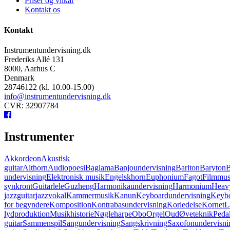
Priser og vilkår
Kontakt os
Kontakt
Instrumentundervisning.dk
Frederiks Allé 131
8000, Aarhus C
Denmark
28746122 (kl. 10.00-15.00)
info@instrumentundervisning.dk
CVR: 32907784
Instrumenter
Akkordeon
Akustisk
guitar
Althorn
Audiopoesi
Baglama
Banjoundervisning
Bariton
Baryton
B
undervisning
Elektronisk musik
Engelskhorn
Euphonium
Fagot
Filmmus
synkront
Guitarlele
Guzheng
Harmonikaundervisning
Harmonium
Heavy
jazzguitar
jazzvokal
Kammermusik
Kanun
Keyboardundervisning
Keybo
for begyndere
Komposition
Kontrabasundervisning
Korledelse
Kornet
L
lydproduktion
Musikhistorie
Nøgleharpe
Obo
Orgel
Oud
Øveteknik
Pedal
guitar
Sammenspil
Sangundervisning
Sangskrivning
Saxofonundervisni