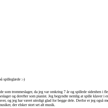
å spilleglæde :-)
artede som trommeslager, da jeg var omkring 7 år og spillede sidenhen i fl
eslager og derefter som pianist. Jeg begyndte nemlig at spille klaver i 
er, og jeg har været utroligt glad for begge dele. Derfor er jeg også meg
usiker, der elsker stort set alt musik.