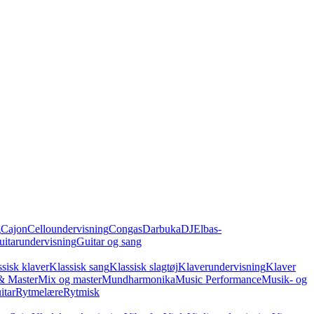
g
Cajon
Celloundervisning
Congas
Darbuka
DJ
Elbas-
uitarundervisning
Guitar og sang
sisk klaver
Klassisk sang
Klassisk slagtøj
Klaverundervisning
Klaver
& Master
Mix og master
Mundharmonika
Music Performance
Musik- og
itar
Rytmelære
Rytmisk