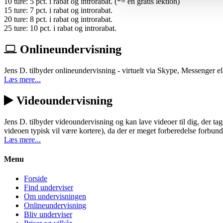
10 ture: 5 pct. i rabat og introrabat. (*= én gratis lektion)
15 ture: 7 pct. i rabat og introrabat.
20 ture: 8 pct. i rabat og introrabat.
25 ture: 10 pct. i rabat og introrabat.
Onlineundervisning
Jens D. tilbyder onlineundervisning - virtuelt via Skype, Messenger el
Læs mere...
Videoundervisning
Jens D. tilbyder videoundervisning og kan lave videoer til dig, der t
videoen typisk vil være kortere), da der er meget forberedelse forbu
Læs mere...
Menu
Forside
Find underviser
Om undervisningen
Onlineundervisning
Bliv underviser