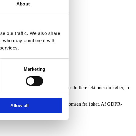
About
se our traffic. We also share
ers who may combine it with
 services.
Marketing
de første 30 minutter af introlektionen. Jo flere lektioner du køber, jo
ren. Du kan dog trække det meste af momsen fra i skat. Af GDPR-
Allow all