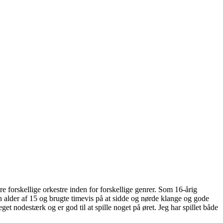
ere forskellige orkestre inden for forskellige genrer. Som 16-årig
en alder af 15 og brugte timevis på at sidde og nørde klange og gode
et nodestærk og er god til at spille noget på øret. Jeg har spillet både