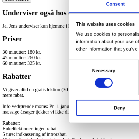
Consent
Underviser også hos dig?
This website uses cookies
Ja. Jens underviser kun hjemme i klaverundervisning. Her er adress
We use cookies to personalis
Priser
information about your use of
other information that you’ve
30 minutter: 180 kr.
45 minutter: 260 kr.
Consent
60 minutter: 325 kr.
Necessary
Selection
Rabatter
Vi giver altid en gratis lektion (30 min.) til nye elever, hvis du køber e
mere rabat.
Info vedrørende moms: Pr. 1. januar 2026 er der moms på undervisnin
Deny
mæssige årsager tjekker vi ikke din alder. Ring gerne til kontoret for 
Rabatter:
Enkeltlektioner: ingen rabat
5 ture: indkassering af introrabat.