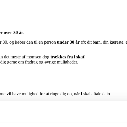
r over 30 år
.
 30, og køber den til en person
under 30 år
(fx dit barn, din kæreste, 
an det meste af momsen dog
trækkes fra i skat!
i dig gerne om fradrag og øvrige muligheder.
vil have mulighed for at ringe dig op, når I skal aftale dato.
derviser tæt på dig. Dit postnummer deles ikke med andre end din underv