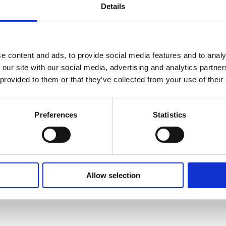
Details
en Sølundsgade, 8700 Horsens.
e content and ads, to provide social media features and to analy
 our site with our social media, advertising and analytics partn
 provided to them or that they’ve collected from your use of their
Preferences
Statistics
t 10 turs kort eller mere*. Ved 5 ture plus introlektion= 50 pct. rabat på 
gen for elever over 30 år. Det gælder kun elevens alder - ikke betale
Allow selection
vejledning. Priserne her på profilen er uden moms.