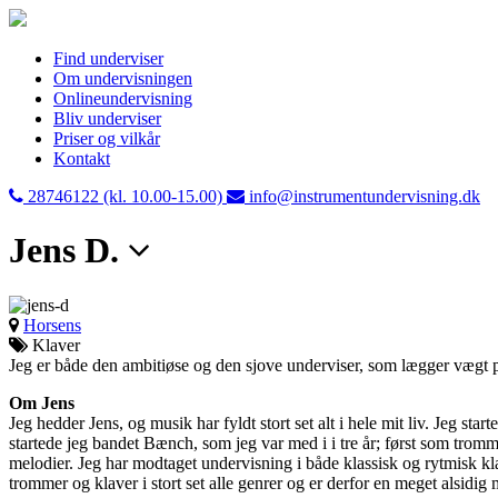
Find underviser
Om undervisningen
Onlineundervisning
Bliv underviser
Priser og vilkår
Kontakt
28746122 (kl. 10.00-15.00)
info@instrumentundervisning.dk
Jens D.
Horsens
Klaver
Jeg er både den ambitiøse og den sjove underviser, som lægger vægt p
Om Jens
Jeg hedder Jens, og musik har fyldt stort set alt i hele mit liv. Jeg st
startede jeg bandet Bænch, som jeg var med i i tre år; først som tromm
melodier. Jeg har modtaget undervisning i både klassisk og rytmisk klav
trommer og klaver i stort set alle genrer og er derfor en meget alsidig m