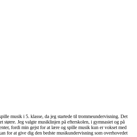
pille musik i 5. klasse, da jeg startede til trommeundervisning. Det
et større. Jeg valgte musiklinjen på efterskolen, i gymnasiet og på
ter, fordi min gejst for at lære og spille musik kun er vokset med
eg kan for at give dig den bedste musikundervisning som overhovedet