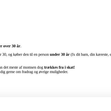
r over 30 år
.
 30, og køber den til en person
under 30 år
(fx dit barn, din kæreste, 
an det meste af momsen dog
trækkes fra i skat!
i dig gerne om fradrag og øvrige muligheder.
vil have mulighed for at ringe dig op, når I skal aftale dato.