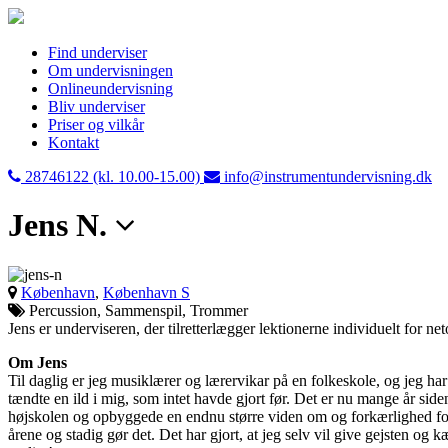
Find underviser
Om undervisningen
Onlineundervisning
Bliv underviser
Priser og vilkår
Kontakt
28746122 (kl. 10.00-15.00)
info@instrumentundervisning.dk
Jens N.
København
,
København S
Percussion, Sammenspil, Trommer
Jens er underviseren, der tilretterlægger lektionerne individuelt for n
Om Jens
Til daglig er jeg musiklærer og lærervikar på en folkeskole, og jeg ha
tændte en ild i mig, som intet havde gjort før. Det er nu mange år side
højskolen og opbyggede en endnu større viden om og forkærlighed for m
årene og stadig gør det. Det har gjort, at jeg selv vil give gejsten o