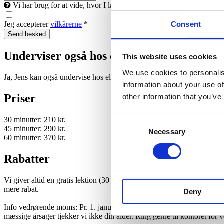
Vi har brug for at vide, hvor I landet du bor, så vi kan finde en un
Consent
Jeg accepterer
vilkårerne
*
Underviser også hos dig?
This website uses cookies
We use cookies to personalis
Ja, Jens kan også undervise hos eleven mod et mindre kørselsgebyr (af
information about your use of
Priser
other information that you’ve
30 minutter: 210 kr.
Consent
45 minutter: 290 kr.
Necessary
Selection
60 minutter: 370 kr.
Rabatter
Vi giver altid en gratis lektion (30 min.) til nye elever, hvis du køber e
mere rabat.
Deny
Info vedrørende moms: Pr. 1. januar 2026 er der moms på undervisnin
mæssige årsager tjekker vi ikke din alder. Ring gerne til kontoret for 