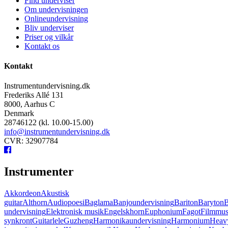
Find underviser
Om undervisningen
Onlineundervisning
Bliv underviser
Priser og vilkår
Kontakt os
Kontakt
Instrumentundervisning.dk
Frederiks Allé 131
8000, Aarhus C
Denmark
28746122 (kl. 10.00-15.00)
info@instrumentundervisning.dk
CVR: 32907784
Instrumenter
Akkordeon
Akustisk
guitar
Althorn
Audiopoesi
Baglama
Banjoundervisning
Bariton
Baryton
B
undervisning
Elektronisk musik
Engelskhorn
Euphonium
Fagot
Filmmus
synkront
Guitarlele
Guzheng
Harmonikaundervisning
Harmonium
Heavy