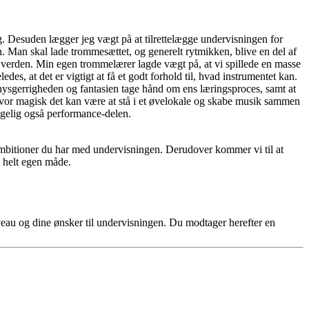
g. Desuden lægger jeg vægt på at tilrettelægge undervisningen for
en. Man skal lade trommesættet, og generelt rytmikken, blive en del af
nes verden. Min egen trommelærer lagde vægt på, at vi spillede en masse
es, at det er vigtigt at få et godt forhold til, hvad instrumentet kan.
 nysgerrigheden og fantasien tage hånd om ens læringsproces, samt at
 hvor magisk det kan være at stå i et øvelokale og skabe musik sammen
ølgelig også performance-delen.
e ambitioner du har med undervisningen. Derudover kommer vi til at
in helt egen måde.
iveau og dine ønsker til undervisningen. Du modtager herefter en