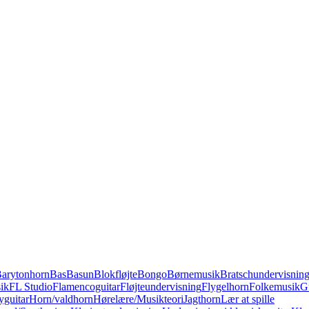
arytonhorn
Bas
Basun
Blokfløjte
Bongo
Børnemusik
Bratschundervisnin
ik
FL Studio
Flamencoguitar
Fløjteundervisning
Flygelhorn
Folkemusik
G
guitar
Horn/valdhorn
Hørelære/Musikteori
Jagthorn
Lær at spille