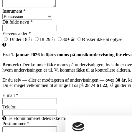
Instrument *
Dit fulde navn *
Elevens alder *
Under 18 år
18-29 år
30+ år
Ønsker ikke at oplyse
Fra 1. januar 2026
indføres
moms på musikundervisning for eleve
Bemærk:
Der kommer
ikke
moms på undervisningen, hvis du er over
hvem undervisningen er til. Vi kommer
ikke
til at kontrollere alderen.
Er du selv — eller er modtageren af undervisningen —
over 30 år
, k
Du er meget velkommen til at ringe til os på
28 74 61 22
, så guider v
E-mail *
Telefon
Telefonnummeret deles ikke med andre end din underviser, som gerne 
Postnummer *