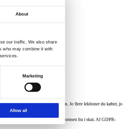
iser.
About
se our traffic. We also share
 2300 København S.
ers who may combine it with
 services.
Marketing
de første 30 minutter af introlektionen. Jo flere lektioner du køber, jo
Allow all
ren. Du kan dog trække det meste af momsen fra i skat. Af GDPR-