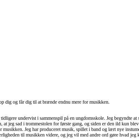
etop dig og får dig til at brænde endnu mere for musikken.
r tidligere undervist i sammenspil på en ungdomsskole. Jeg begyndte at s
n, at jeg sad i trommestolen for første gang, og siden er den ild kun blev
usikken. Jeg har produceret musik, spillet i band og lært nye instumen
g kærligheden til musikken videre, og jeg vil med andre ord gøre hvad j