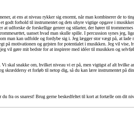
ener, at ens at niveau rykker sig enormt, når man kombinerer de to tin
få et godt forhold til instrumentet og dets uhyre vigtige opgave i musikk
er at udforske de forskellige genrer og stilarter, der hører til trommer
mmesættet, uanset hvad man skulle spille. I percussion synes jeg, ligeled
som man kan udfolde og fordybe sig i. Jeg lægger stor vægt på, at lade
t på motivationen og gejsten for potentialet i musikken. Jeg vil vise,
jeg vil gøre mit bedste for at inspirere med idéer til musikken og selvf
e. Vi skal snakke om, hvilket niveau vi er på, men vigtigst af alt hvilk
l jeg skræddersy et forløb til netop dig, så du kan lære instrumentet på d
du fra os snarest! Brug gerne beskedfeltet til kort at fortælle om dit n