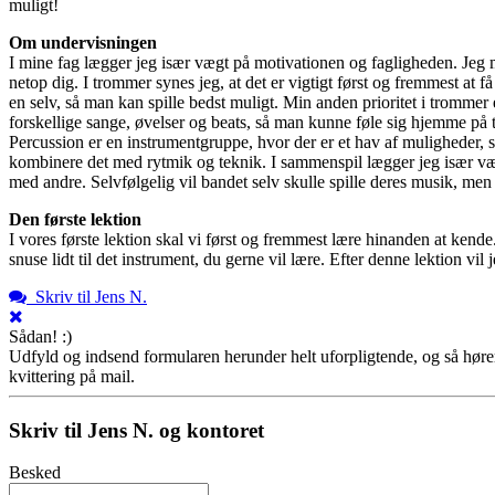
muligt!
Om undervisningen
I mine fag lægger jeg især vægt på motivationen og fagligheden. Jeg m
netop dig. I trommer synes jeg, at det er vigtigt først og fremmest at 
en selv, så man kan spille bedst muligt. Min anden prioritet i trommer 
forskellige sange, øvelser og beats, så man kunne føle sig hjemme på tro
Percussion er en instrumentgruppe, hvor der er et hav af muligheder, 
kombinere det med rytmik og teknik. I sammenspil lægger jeg især væg
med andre. Selvfølgelig vil bandet selv skulle spille deres musik, men 
Den første lektion
I vores første lektion skal vi først og fremmest lære hinanden at kend
snuse lidt til det instrument, du gerne vil lære. Efter denne lektion vi
Skriv til Jens N.
Sådan! :)
Udfyld og indsend formularen herunder helt uforpligtende, og så hører 
kvittering på mail.
Skriv til Jens N. og kontoret
Besked