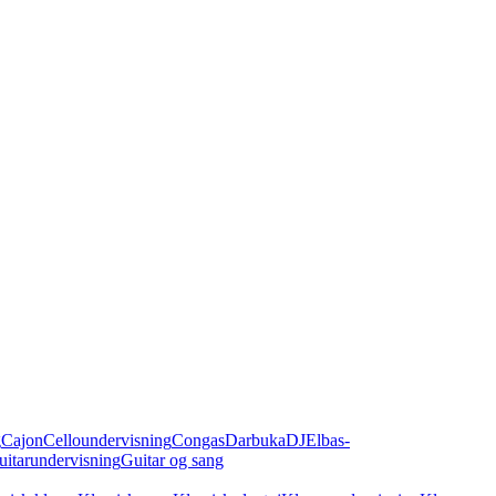
g
Cajon
Celloundervisning
Congas
Darbuka
DJ
Elbas-
uitarundervisning
Guitar og sang