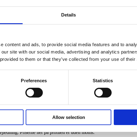
derviser tæt på dig. Dit postnummer deles ikke med andre end din underv
Details
e content and ads, to provide social media features and to analy
tales alt efter afstand). Ellers foregår lektionerne på Holmbladsgade,
 our site with our social media, advertising and analytics partn
 provided to them or that they’ve collected from your use of their
Preferences
Statistics
t 10 turs kort eller mere*. Ved 5 ture plus introlektion= 50 pct. rabat på 
Allow selection
gen for elever over 30 år. Det gælder kun elevens alder - ikke betale
vejledning. Priserne her på profilen er uden moms.