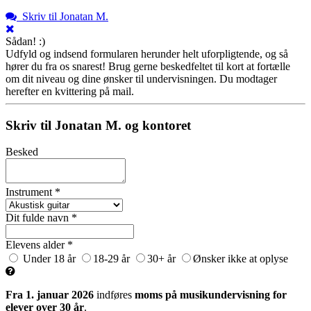
Skriv til Jonatan M.
Sådan! :)
Udfyld og indsend formularen herunder helt uforpligtende, og så
hører du fra os snarest! Brug gerne beskedfeltet til kort at fortælle
om dit niveau og dine ønsker til undervisningen. Du modtager
herefter en kvittering på mail.
Skriv til Jonatan M. og kontoret
Besked
Instrument *
Dit fulde navn *
Elevens alder *
Under 18 år
18-29 år
30+ år
Ønsker ikke at oplyse
Fra 1. januar 2026
indføres
moms på musikundervisning for
elever over 30 år
.