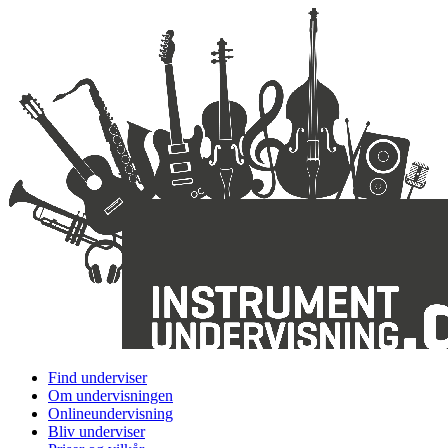
Find underviser
Om undervisningen
Onlineundervisning
Bliv underviser