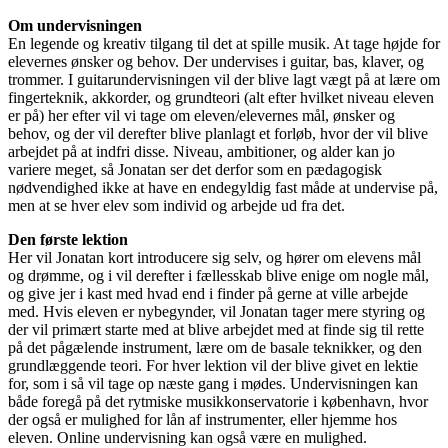
Om undervisningen
En legende og kreativ tilgang til det at spille musik. At tage højde for
elevernes ønsker og behov. Der undervises i guitar, bas, klaver, og
trommer. I guitarundervisningen vil der blive lagt vægt på at lære om
fingerteknik, akkorder, og grundteori (alt efter hvilket niveau eleven
er på) her efter vil vi tage om eleven/elevernes mål, ønsker og
behov, og der vil derefter blive planlagt et forløb, hvor der vil blive
arbejdet på at indfri disse. Niveau, ambitioner, og alder kan jo
variere meget, så Jonatan ser det derfor som en pædagogisk
nødvendighed ikke at have en endegyldig fast måde at undervise på,
men at se hver elev som individ og arbejde ud fra det.
Den første lektion
Her vil Jonatan kort introducere sig selv, og hører om elevens mål
og drømme, og i vil derefter i fællesskab blive enige om nogle mål,
og give jer i kast med hvad end i finder på gerne at ville arbejde
med. Hvis eleven er nybegynder, vil Jonatan tager mere styring og
der vil primært starte med at blive arbejdet med at finde sig til rette
på det pågælende instrument, lære om de basale teknikker, og den
grundlæggende teori. For hver lektion vil der blive givet en lektie
for, som i så vil tage op næste gang i mødes. Undervisningen kan
både foregå på det rytmiske musikkonservatorie i københavn, hvor
der også er mulighed for lån af instrumenter, eller hjemme hos
eleven. Online undervisning kan også være en mulighed.