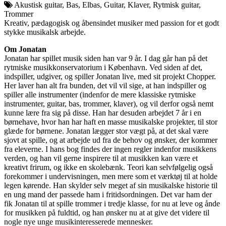
Akustisk guitar, Bas, Elbas, Guitar, Klaver, Rytmisk guitar,
Trommer
Kreativ, pædagogisk og åbensindet musiker med passion for et godt
stykke musikalsk arbejde.
Om Jonatan
Jonatan har spillet musik siden han var 9 år. I dag går han på det
rytmiske musikkonservatorium i København. Ved siden af det,
indspiller, udgiver, og spiller Jonatan live, med sit projekt Chopper.
Her laver han alt fra bunden, det vil vil sige, at han indspiller og
spiller alle instrumenter (indenfor de mere klassiske rytmiske
instrumenter, guitar, bas, trommer, klaver), og vil derfor også nemt
kunne lære fra sig på disse. Han har desuden arbejdet 7 år i en
børnehave, hvor han har haft en masse musikalske projekter, til stor
glæde for børnene. Jonatan lægger stor vægt på, at det skal være
sjovt at spille, og at arbejde ud fra de behov og ønsker, der kommer
fra eleverne. I hans bog findes der ingen regler indenfor musikkens
verden, og han vil gerne inspirere til at musikken kan være et
kreativt frirum, og ikke en skolebænk. Teori kan selvfølgelig også
forekommer i undervisningen, men mere som et værktøj til at holde
legen kørende. Han skylder selv meget af sin musikalske historie til
en ung mand der passede ham i fritidsordningen. Det var ham der
fik Jonatan til at spille trommer i tredje klasse, for nu at leve og ånde
for musikken på fuldtid, og han ønsker nu at at give det videre til
nogle nye unge musikinteresserede mennesker.