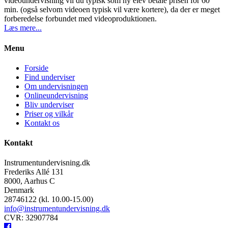
videoundervisning vil du typisk som ny elev betale prisen for 60
min. (også selvom videoen typisk vil være kortere), da der er meget
forberedelse forbundet med videoproduktionen.
Læs mere...
Menu
Forside
Find underviser
Om undervisningen
Onlineundervisning
Bliv underviser
Priser og vilkår
Kontakt os
Kontakt
Instrumentundervisning.dk
Frederiks Allé 131
8000, Aarhus C
Denmark
28746122 (kl. 10.00-15.00)
info@instrumentundervisning.dk
CVR: 32907784