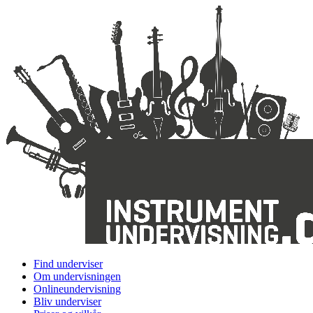
Find underviser
Om undervisningen
Onlineundervisning
Bliv underviser