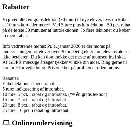
Rabatter
Vi giver altid en gratis lektion (30 min.) til nye elever, hvis du køber
et 10 turs kort eller mere*. Ved 5 ture plus introlektion= 50 pct. rabat
på de første 30 minutter af introlektionen. Jo flere lektioner du køber,
jo mere rabat.
Info vedrørende moms: Pr. 1. januar 2026 er der moms på
undervisningen for elever over 30 år. Det gælder kun elevens alder -
ikke betaleren. Du kan dog trække det meste af momsen fra i skat.
Af GDPR-mæssige årsager tjekker vi ikke din alder. Ring gerne til
kontoret for vejledning. Priserne her på profilen er uden moms.
Rabatter:
Enkeltlektioner: ingen rabat
5 ture: indkassering af introrabat.
10 ture: 5 pct. i rabat og introrabat. (*= én gratis lektion)
15 ture: 7 pct. i rabat og introrabat.
20 ture: 8 pct. i rabat og introrabat.
25 ture: 10 pct. i rabat og introrabat.
Onlineundervisning