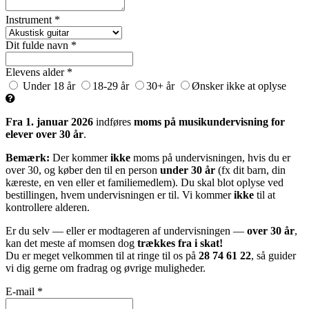
Instrument *
Dit fulde navn *
Elevens alder *
Under 18 år
18-29 år
30+ år
Ønsker ikke at oplyse
Fra 1. januar 2026
indføres
moms på musikundervisning for
elever over 30 år
.
Bemærk:
Der kommer
ikke
moms på undervisningen, hvis du er
over 30, og køber den til en person
under 30 år
(fx dit barn, din
kæreste, en ven eller et familiemedlem). Du skal blot oplyse ved
bestillingen, hvem undervisningen er til. Vi kommer
ikke
til at
kontrollere alderen.
Er du selv — eller er modtageren af undervisningen —
over 30 år
,
kan det meste af momsen dog
trækkes fra i skat!
Du er meget velkommen til at ringe til os på
28 74 61 22
, så guider
vi dig gerne om fradrag og øvrige muligheder.
E-mail *