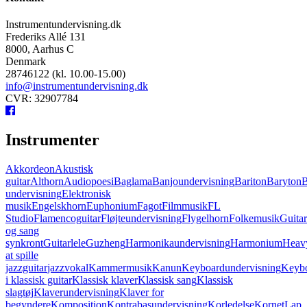
Instrumentundervisning.dk
Frederiks Allé 131
8000, Aarhus C
Denmark
28746122 (kl. 10.00-15.00)
info@instrumentundervisning.dk
CVR: 32907784
Instrumenter
Akkordeon
Akustisk
guitar
Althorn
Audiopoesi
Baglama
Banjoundervisning
Bariton
Baryton
B
undervisning
Elektronisk
musik
Engelskhorn
Euphonium
Fagot
Filmmusik
FL
Studio
Flamencoguitar
Fløjteundervisning
Flygelhorn
Folkemusik
Guita
og sang
synkront
Guitarlele
Guzheng
Harmonikaundervisning
Harmonium
Heavy
at spille
jazzguitar
jazzvokal
Kammermusik
Kanun
Keyboardundervisning
Keybo
i klassisk guitar
Klassisk klaver
Klassisk sang
Klassisk
slagtøj
Klaverundervisning
Klaver for
begyndere
Komposition
Kontrabasundervisning
Korledelse
Kornet
Lap