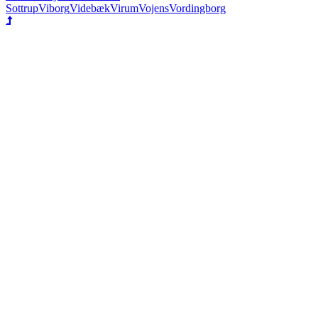
Sottrup
Viborg
Videbæk
Virum
Vojens
Vordingborg