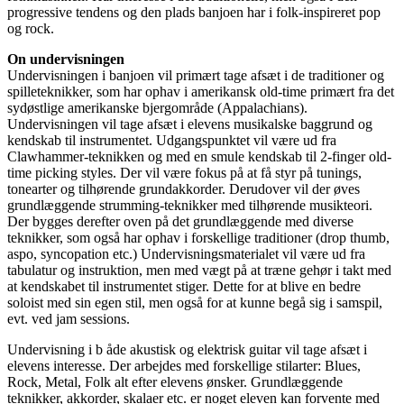
progressive tendens og den plads banjoen har i folk-inspireret pop
og rock.
On undervisningen
Undervisningen i banjoen vil primært tage afsæt i de traditioner og
spilleteknikker, som har ophav i amerikansk old-time primært fra det
sydøstlige amerikanske bjergområde (Appalachians).
Undervisningen vil tage afsæt i elevens musikalske baggrund og
kendskab til instrumentet. Udgangspunktet vil være ud fra
Clawhammer-teknikken og med en smule kendskab til 2-finger old-
time picking styles. Der vil være fokus på at få styr på tunings,
tonearter og tilhørende grundakkorder. Derudover vil der øves
grundlæggende strumming-teknikker med tilhørende musikteori.
Der bygges derefter oven på det grundlæggende med diverse
teknikker, som også har ophav i forskellige traditioner (drop thumb,
aspo, syncopation etc.) Undervisningsmaterialet vil være ud fra
tabulatur og instruktion, men med vægt på at træne gehør i takt med
at kendskabet til instrumentet stiger. Dette for at blive en bedre
soloist med sin egen stil, men også for at kunne begå sig i samspil,
evt. ved jam sessions.
Undervisning i b åde akustisk og elektrisk guitar vil tage afsæt i
elevens interesse. Der arbejdes med forskellige stilarter: Blues,
Rock, Metal, Folk alt efter elevens ønsker. Grundlæggende
teknikker, akkorder, skalaer etc. er noget eleven kan forvente med