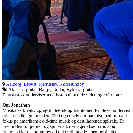
Aalborg
,
Brovst
,
Fjerritslev
,
Nørresundby
Akustisk guitar, Banjo, Guitar, Rytmisk guitar
Entusiastisk underviser med lysten til at dele viden og erfaringer.
Om Jonathan
Musikalsk kreativ og nørd i teknik og traditioner. Er blevet undervist
og har spillet guitar siden 2000 og er selvlært banjoist med primært
fokus på amerikansk old-time musik og dertilhørende spilstile. Er
bred inden for genren og spiller alt, der tager afsæt i roots og
folkmusikken. Har interesse i det traditionelle, men også i den