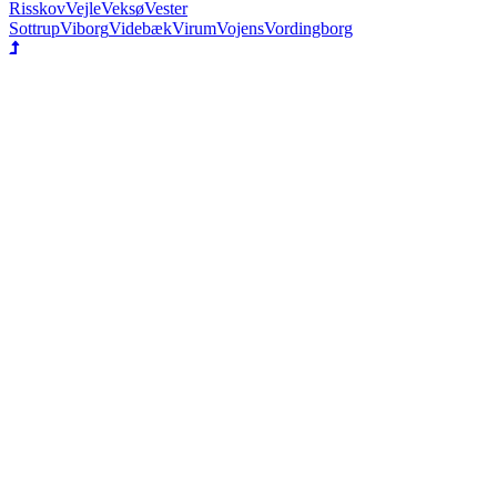
Risskov
Vejle
Veksø
Vester
Sottrup
Viborg
Videbæk
Virum
Vojens
Vordingborg