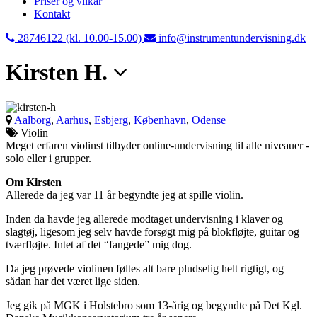
Priser og vilkår
Kontakt
28746122 (kl. 10.00-15.00)
info@instrumentundervisning.dk
Kirsten H.
Aalborg
,
Aarhus
,
Esbjerg
,
København
,
Odense
Violin
Meget erfaren violinst tilbyder online-undervisning til alle niveauer -
solo eller i grupper.
Om Kirsten
Allerede da jeg var 11 år begyndte jeg at spille violin.
Inden da havde jeg allerede modtaget undervisning i klaver og
slagtøj, ligesom jeg selv havde forsøgt mig på blokfløjte, guitar og
tværfløjte. Intet af det “fangede” mig dog.
Da jeg prøvede violinen føltes alt bare pludselig helt rigtigt, og
sådan har det været lige siden.
Jeg gik på MGK i Holstebro som 13-årig og begyndte på Det Kgl.