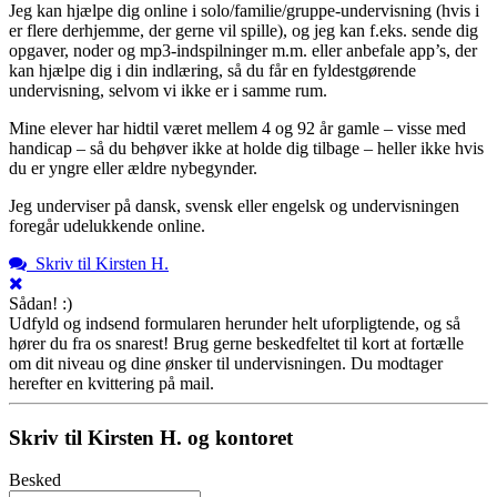
Jeg kan hjælpe dig online i solo/familie/gruppe-undervisning (hvis i
er flere derhjemme, der gerne vil spille), og jeg kan f.eks. sende dig
opgaver, noder og mp3-indspilninger m.m. eller anbefale app’s, der
kan hjælpe dig i din indlæring, så du får en fyldestgørende
undervisning, selvom vi ikke er i samme rum.
Mine elever har hidtil været mellem 4 og 92 år gamle – visse med
handicap – så du behøver ikke at holde dig tilbage – heller ikke hvis
du er yngre eller ældre nybegynder.
Jeg underviser på dansk, svensk eller engelsk og undervisningen
foregår udelukkende online.
Skriv til Kirsten H.
Sådan! :)
Udfyld og indsend formularen herunder helt uforpligtende, og så
hører du fra os snarest! Brug gerne beskedfeltet til kort at fortælle
om dit niveau og dine ønsker til undervisningen. Du modtager
herefter en kvittering på mail.
Skriv til Kirsten H. og kontoret
Besked