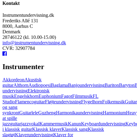
Kontakt
Instrumentundervisning.dk
Frederiks Allé 131
8000, Aarhus C
Denmark
28746122 (kl. 10.00-15.00)
info@instrumentundervisning.dk
CVR: 32907784
Instrumenter
Akkordeon
Akustisk
guitar
Althorn
Audiopoesi
Baglama
Banjoundervisning
Bariton
Baryton
B
undervisning
Elektronisk
musik
Engelskhorn
Euphonium
Fagot
Filmmusik
FL
Studio
Flamencoguitar
Fløjteundervisning
Flygelhorn
Folkemusik
Guita
og sang
synkront
Guitarlele
Guzheng
Harmonikaundervisning
Harmonium
Heavy
at spille
jazzguitar
jazzvokal
Kammermusik
Kanun
Keyboardundervisning
Keybo
i klassisk guitar
Klassisk klaver
Klassisk sang
Klassisk
slagtøj
Klaverundervisning
Klaver for