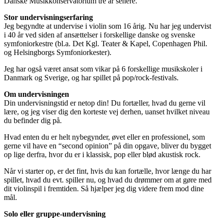
Danske Musikkonservatorium tre år senere.
Stor undervisningserfaring
Jeg begyndte at undervise i violin som 16 årig. Nu har jeg undervist
i 40 år ved siden af ansættelser i forskellige danske og svenske
symfoniorkestre (bl.a. Det Kgl. Teater & Kapel, Copenhagen Phil.
og Helsingborgs Symfoniorkester).
Jeg har også været ansat som vikar på 6 forskellige musikskoler i
Danmark og Sverige, og har spillet på pop/rock-festivals.
Om undervisningen
Din undervisningstid er netop din! Du fortæller, hvad du gerne vil
lære, og jeg viser dig den korteste vej derhen, uanset hvilket niveau
du befinder dig på.
Hvad enten du er helt nybegynder, øvet eller en professionel, som
gerne vil have en “second opinion” på din opgave, bliver du bygget
op lige derfra, hvor du er i klassisk, pop eller blød akustisk rock.
Når vi starter op, er det fint, hvis du kan fortælle, hvor længe du har
spillet, hvad du evt. spiller nu, og hvad du drømmer om at gøre med
dit violinspil i fremtiden. Så hjælper jeg dig videre frem mod dine
mål.
Solo eller gruppe-undervisning