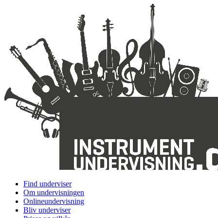
Find underviser
Om undervisningen
Onlineundervisning
Bliv underviser