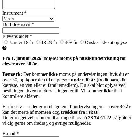
Instrument *
Dit fulde navn *
Elevens alder *
Under 18 år
18-29 år
30+ år
Ønsker ikke at oplyse
Fra 1. januar 2026
indføres
moms på musikundervisning for
elever over 30 år
.
Bemærk:
Der kommer
ikke
moms på undervisningen, hvis du er
over 30, og køber den til en person
under 30 år
(fx dit barn, din
kæreste, en ven eller et familiemedlem). Du skal blot oplyse ved
bestillingen, hvem undervisningen er til. Vi kommer
ikke
til at
kontrollere alderen.
Er du selv — eller er modtageren af undervisningen —
over 30 år
,
kan det meste af momsen dog
trækkes fra i skat!
Du er meget velkommen til at ringe til os på
28 74 61 22
, så guider
vi dig gerne om fradrag og øvrige muligheder.
E-mail *