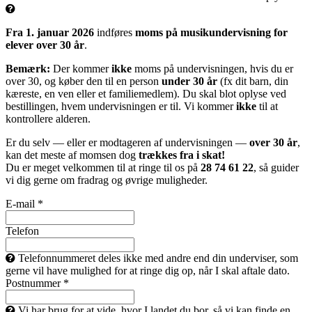
Fra 1. januar 2026
indføres
moms på musikundervisning for
elever over 30 år
.
Bemærk:
Der kommer
ikke
moms på undervisningen, hvis du er
over 30, og køber den til en person
under 30 år
(fx dit barn, din
kæreste, en ven eller et familiemedlem). Du skal blot oplyse ved
bestillingen, hvem undervisningen er til. Vi kommer
ikke
til at
kontrollere alderen.
Er du selv — eller er modtageren af undervisningen —
over 30 år
,
kan det meste af momsen dog
trækkes fra i skat!
Du er meget velkommen til at ringe til os på
28 74 61 22
, så guider
vi dig gerne om fradrag og øvrige muligheder.
E-mail *
Telefon
Telefonnummeret deles ikke med andre end din underviser, som
gerne vil have mulighed for at ringe dig op, når I skal aftale dato.
Postnummer *
Vi har brug for at vide, hvor I landet du bor, så vi kan finde en