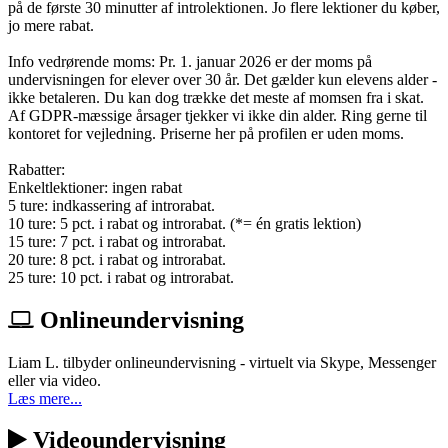
på de første 30 minutter af introlektionen. Jo flere lektioner du køber,
jo mere rabat.
Info vedrørende moms: Pr. 1. januar 2026 er der moms på
undervisningen for elever over 30 år. Det gælder kun elevens alder -
ikke betaleren. Du kan dog trække det meste af momsen fra i skat.
Af GDPR-mæssige årsager tjekker vi ikke din alder. Ring gerne til
kontoret for vejledning. Priserne her på profilen er uden moms.
Rabatter:
Enkeltlektioner: ingen rabat
5 ture: indkassering af introrabat.
10 ture: 5 pct. i rabat og introrabat. (*= én gratis lektion)
15 ture: 7 pct. i rabat og introrabat.
20 ture: 8 pct. i rabat og introrabat.
25 ture: 10 pct. i rabat og introrabat.
Onlineundervisning
Liam L. tilbyder onlineundervisning - virtuelt via Skype, Messenger
eller via video.
Læs mere...
Videoundervisning