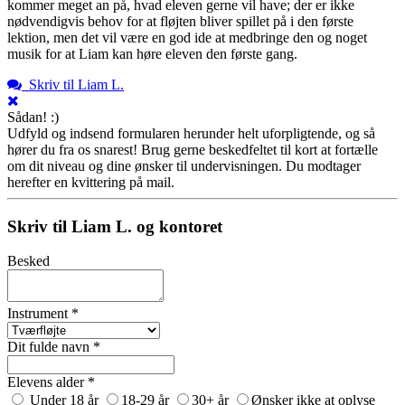
kommer meget an på, hvad eleven gerne vil have; der er ikke
nødvendigvis behov for at fløjten bliver spillet på i den første
lektion, men det vil være en god ide at medbringe den og noget
musik for at Liam kan høre eleven den første gang.
Skriv til Liam L.
Sådan! :)
Udfyld og indsend formularen herunder helt uforpligtende, og så
hører du fra os snarest! Brug gerne beskedfeltet til kort at fortælle
om dit niveau og dine ønsker til undervisningen. Du modtager
herefter en kvittering på mail.
Skriv til Liam L. og kontoret
Besked
Instrument *
Dit fulde navn *
Elevens alder *
Under 18 år
18-29 år
30+ år
Ønsker ikke at oplyse