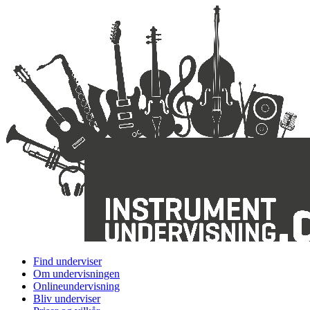
Find underviser
Om undervisningen
Onlineundervisning
Bliv underviser