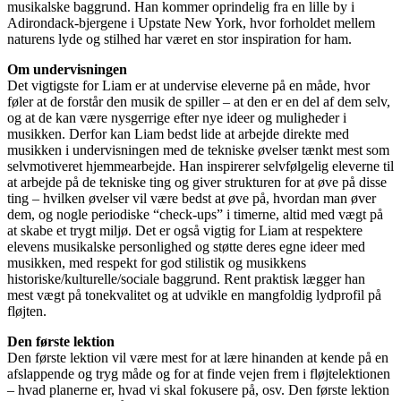
musikalske baggrund. Han kommer oprindelig fra en lille by i
Adirondack-bjergene i Upstate New York, hvor forholdet mellem
naturens lyde og stilhed har været en stor inspiration for ham.
Om undervisningen
Det vigtigste for Liam er at undervise eleverne på en måde, hvor
føler at de forstår den musik de spiller – at den er en del af dem selv,
og at de kan være nysgerrige efter nye ideer og muligheder i
musikken. Derfor kan Liam bedst lide at arbejde direkte med
musikken i undervisningen med de tekniske øvelser tænkt mest som
selvmotiveret hjemmearbejde. Han inspirerer selvfølgelig eleverne til
at arbejde på de tekniske ting og giver strukturen for at øve på disse
ting – hvilken øvelser vil være bedst at øve på, hvordan man øver
dem, og nogle periodiske “check-ups” i timerne, altid med vægt på
at skabe et trygt miljø. Det er også vigtig for Liam at respektere
elevens musikalske personlighed og støtte deres egne ideer med
musikken, med respekt for god stilistik og musikkens
historiske/kulturelle/sociale baggrund. Rent praktisk lægger han
mest vægt på tonekvalitet og at udvikle en mangfoldig lydprofil på
fløjten.
Den første lektion
Den første lektion vil være mest for at lære hinanden at kende på en
afslappende og tryg måde og for at finde vejen frem i fløjtelektionen
– hvad planerne er, hvad vi skal fokusere på, osv. Den første lektion