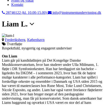
Priser og vilkår
Kontakt
28746122 (kl. 10.00-15.00)
info@instrumentundervisning.dk
Liam L.
Frederiksberg
,
København
Tværfløjte
Respektfuld, nysgerrig og engageret underviser
Om Liam
Liam går på kandidatlinjen på Det Kongelige Danske
Musikkonservatorium, hvor han studerer under Ulla Miilmann, 1.
fløjte i DR Symfoniorkestret. Han har færdiggjort sin bachelor –
ligeledes fra DKDM – i sommeren 2023, hvor han fik de højest
mulige karakterer i alle performance-kategorier. Liam har spillet i
forskellige orkestre og ensembler i Danmark og USA siden 2015 og
har været til masterclasses hos Rune Most, Toke Lund Christiansen,
Nicole Esposito, og andre. Liam har også været freelance fløjtelærer
siden 2021, hvor han bruger meget af den pædagogiske
undervisning, man får på konservatoriet. Som dansk-amerikaner har
Liams baggrund og opvækst i USA været en stor del af hans