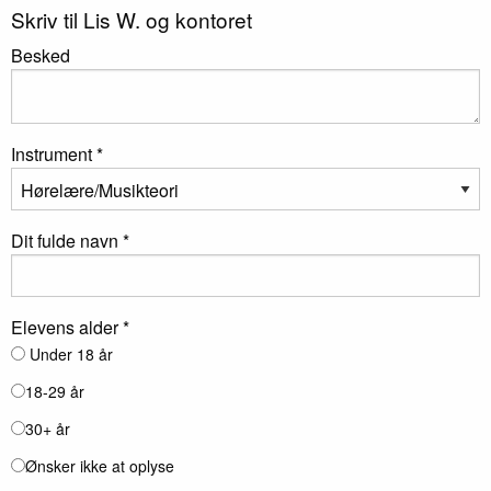
Skriv til Lis W. og kontoret
Besked
Instrument *
Dit fulde navn *
Elevens alder *
Under 18 år
18-29 år
30+ år
Ønsker ikke at oplyse