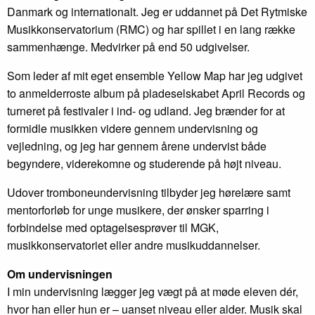
Danmark og internationalt. Jeg er uddannet på Det Rytmiske
Musikkonservatorium (RMC) og har spillet i en lang række
sammenhænge. Medvirker på end 50 udgivelser.
Som leder af mit eget ensemble Yellow Map har jeg udgivet
to anmelderroste album på pladeselskabet April Records og
turneret på festivaler i ind- og udland. Jeg brænder for at
formidle musikken videre gennem undervisning og
vejledning, og jeg har gennem årene undervist både
begyndere, viderekomne og studerende på højt niveau.
Udover tromboneundervisning tilbyder jeg hørelære samt
mentorforløb for unge musikere, der ønsker sparring i
forbindelse med optagelsesprøver til MGK,
musikkonservatoriet eller andre musikuddannelser.
Om undervisningen
I min undervisning lægger jeg vægt på at møde eleven dér,
hvor han eller hun er – uanset niveau eller alder. Musik skal