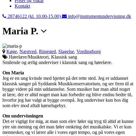
Priser og vilkår
Kontakt
28746122 (kl. 10.00-15.00)
info@instrumentundervisning.dk
Maria P.
Køge
,
Næstved
,
Ringsted
,
Slagelse
,
Vordingborg
Hørelære/Musikteori, Klassisk sang
Smilende og ærlig underviser i klassisk sang og hørelære.
Om Maria
Jeg er en ung kvinde med hjertet på det rette sted. Jeg er uddannet
klassisk sanger på Syddansk Musikkonservatorium, og ser frem til at
bygge videre på min uddannelse. Som musiker har man altid noget
at lære, der er altid noget man kan forbedre og blive endnu bedre til,
hvorfor jeg har valgt at bygge ovenpå. Jeg underviser kun hos dig
som elev mod aftalt kørselsgebyr.
Om undervisningen
Det er vigtigt for mig, at man som elev føler sig tryg til altid at kunne
ytre sin mening og det man føler omkring det musikalske. Vi er kun
mennesker, og vi lærer alle i vores eget tempo, og på vores egen