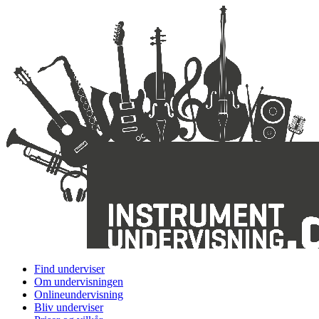
Find underviser
Om undervisningen
Onlineundervisning
Bliv underviser