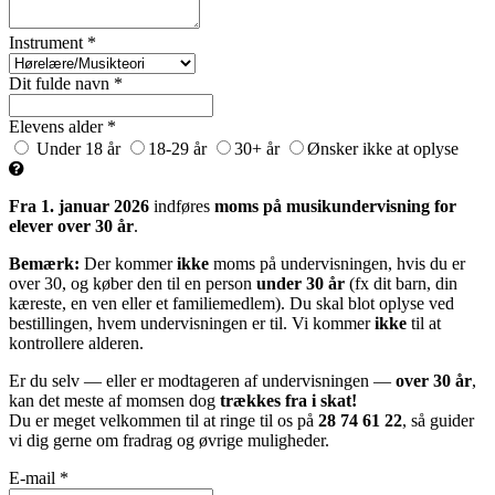
Instrument *
Dit fulde navn *
Elevens alder *
Under 18 år
18-29 år
30+ år
Ønsker ikke at oplyse
Fra 1. januar 2026
indføres
moms på musikundervisning for
elever over 30 år
.
Bemærk:
Der kommer
ikke
moms på undervisningen, hvis du er
over 30, og køber den til en person
under 30 år
(fx dit barn, din
kæreste, en ven eller et familiemedlem). Du skal blot oplyse ved
bestillingen, hvem undervisningen er til. Vi kommer
ikke
til at
kontrollere alderen.
Er du selv — eller er modtageren af undervisningen —
over 30 år
,
kan det meste af momsen dog
trækkes fra i skat!
Du er meget velkommen til at ringe til os på
28 74 61 22
, så guider
vi dig gerne om fradrag og øvrige muligheder.
E-mail *