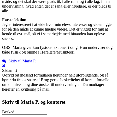
måde, og det skal der være plads til, i alle rum, og i alle fag. I min
undervisning, hvad enten det er sang eller hørelære, er der plads til
alle.
Første lektion
Jeg er interesseret i at vide hvor min elevs interesser og viden ligger,
for på den måde at kunne hjælpe videre. Det er vigtigt for mig at
kende til evt. mål, så vi i samarbejde med hinanden kan opleve
succes.
OBS: Maria giver kun fysiske lektioner i sang. Hun underviser dog
både fysisk og online i Hørelære/Musikteori.
Skriv til Maria P.
Sådan! :)
Udfyld og indsend formularen herunder helt uforpligtende, og så
hører du fra os snarest! Brug gerne beskedfeltet til kort at fortælle
om dit niveau og dine ønsker til undervisningen. Du modtager
herefter en kvittering på mail.
Skriv til Maria P. og kontoret
Besked