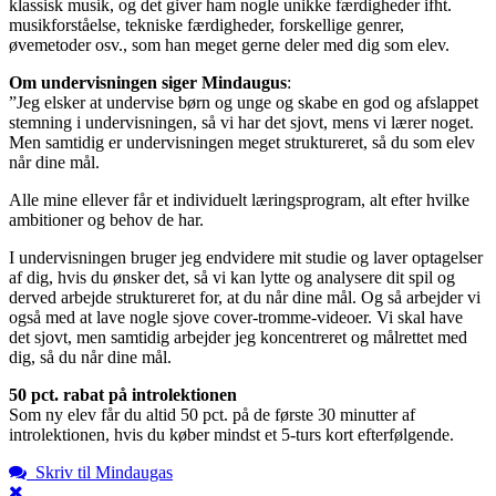
klassisk musik, og det giver ham nogle unikke færdigheder ifht.
musikforståelse, tekniske færdigheder, forskellige genrer,
øvemetoder osv., som han meget gerne deler med dig som elev.
Om undervisningen siger Mindaugus
:
”Jeg elsker at undervise børn og unge og skabe en god og afslappet
stemning i undervisningen, så vi har det sjovt, mens vi lærer noget.
Men samtidig er undervisningen meget struktureret, så du som elev
når dine mål.
Alle mine ellever får et individuelt læringsprogram, alt efter hvilke
ambitioner og behov de har.
I undervisningen bruger jeg endvidere mit studie og laver optagelser
af dig, hvis du ønsker det, så vi kan lytte og analysere dit spil og
derved arbejde struktureret for, at du når dine mål. Og så arbejder vi
også med at lave nogle sjove cover-tromme-videoer. Vi skal have
det sjovt, men samtidig arbejder jeg koncentreret og målrettet med
dig, så du når dine mål.
50 pct. rabat på introlektionen
Som ny elev får du altid 50 pct. på de første 30 minutter af
introlektionen, hvis du køber mindst et 5-turs kort efterfølgende.
Skriv til Mindaugas