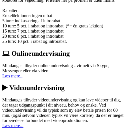
kontoret for vejledning. Priserne her på profilen er uden moms.
Rabatter:
Enkeltlektioner: ingen rabat
5 ture: indkassering af introrabat.
10 ture: 5 pct. i rabat og introrabat. (*= én gratis lektion)
15 ture: 7 pct. i rabat og introrabat.
20 ture: 8 pct. i rabat og introrabat.
25 ture: 10 pct. i rabat og introrabat.
Onlineundervisning
Mindaugas tilbyder onlineundervisning - virtuelt via Skype,
Messenger eller via video.
Læs mere...
Videoundervisning
Mindaugas tilbyder videoundervisning og kan lave videoer til dig,
der tager udgangspunkt i dit niveau, behov og ønske. Ved
videoundervisning vil du typisk som ny elev betale prisen for 60
min. (også selvom videoen typisk vil være kortere), da der er meget
forberedelse forbundet med videoproduktionen.
Læs mere...