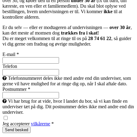
over 30, og køber den til en person
under 30 år
(fx dit barn, din
kæreste, en ven eller et familiemedlem). Du skal blot oplyse ved
bestillingen, hvem undervisningen er til. Vi kommer
ikke
til at
kontrollere alderen.
Er du selv — eller er modtageren af undervisningen —
over 30 år
,
kan det meste af momsen dog
trækkes fra i skat!
Du er meget velkommen til at ringe til os på
28 74 61 22
, så guider
vi dig gerne om fradrag og øvrige muligheder.
E-mail *
Telefon
Telefonnummeret deles ikke med andre end din underviser, som
gerne vil have mulighed for at ringe dig op, når I skal aftale dato.
Postnummer *
Vi har brug for at vide, hvor I landet du bor, så vi kan finde en
underviser tæt på dig. Dit postnummer deles ikke med andre end din
underviser.
Jeg accepterer
vilkårerne
*