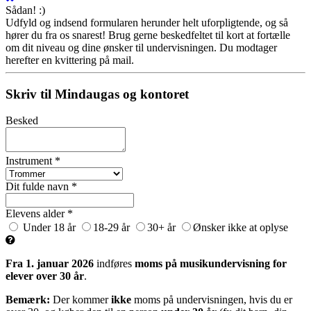
Sådan! :)
Udfyld og indsend formularen herunder helt uforpligtende, og så
hører du fra os snarest! Brug gerne beskedfeltet til kort at fortælle
om dit niveau og dine ønsker til undervisningen. Du modtager
herefter en kvittering på mail.
Skriv til Mindaugas og kontoret
Besked
Instrument *
Dit fulde navn *
Elevens alder *
Under 18 år
18-29 år
30+ år
Ønsker ikke at oplyse
Fra 1. januar 2026
indføres
moms på musikundervisning for
elever over 30 år
.
Bemærk:
Der kommer
ikke
moms på undervisningen, hvis du er