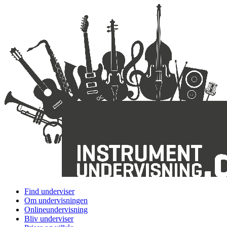
Find underviser
Om undervisningen
Onlineundervisning
Bliv underviser