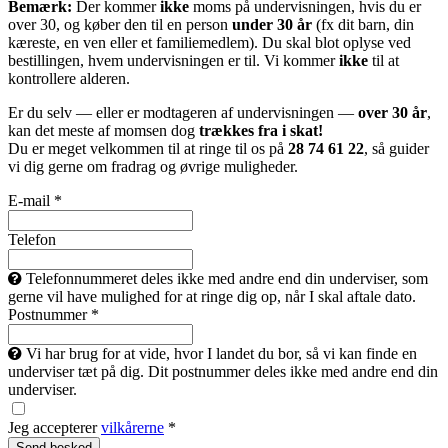
Bemærk:
Der kommer
ikke
moms på undervisningen, hvis du er
over 30, og køber den til en person
under 30 år
(fx dit barn, din
kæreste, en ven eller et familiemedlem). Du skal blot oplyse ved
bestillingen, hvem undervisningen er til. Vi kommer
ikke
til at
kontrollere alderen.
Er du selv — eller er modtageren af undervisningen —
over 30 år
,
kan det meste af momsen dog
trækkes fra i skat!
Du er meget velkommen til at ringe til os på
28 74 61 22
, så guider
vi dig gerne om fradrag og øvrige muligheder.
E-mail *
Telefon
Telefonnummeret deles ikke med andre end din underviser, som
gerne vil have mulighed for at ringe dig op, når I skal aftale dato.
Postnummer *
Vi har brug for at vide, hvor I landet du bor, så vi kan finde en
underviser tæt på dig. Dit postnummer deles ikke med andre end din
underviser.
Jeg accepterer
vilkårerne
*