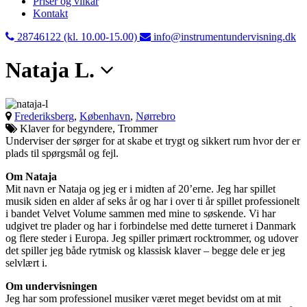
Priser og vilkår
Kontakt
28746122 (kl. 10.00-15.00)
info@instrumentundervisning.dk
Nataja L.
Frederiksberg
,
København
,
Nørrebro
Klaver for begyndere, Trommer
Underviser der sørger for at skabe et trygt og sikkert rum hvor der er
plads til spørgsmål og fejl.
Om Nataja
Mit navn er Nataja og jeg er i midten af 20’erne. Jeg har spillet
musik siden en alder af seks år og har i over ti år spillet professionelt
i bandet Velvet Volume sammen med mine to søskende. Vi har
udgivet tre plader og har i forbindelse med dette turneret i Danmark
og flere steder i Europa. Jeg spiller primært rocktrommer, og udover
det spiller jeg både rytmisk og klassisk klaver – begge dele er jeg
selvlært i.
Om undervisningen
Jeg har som professionel musiker været meget bevidst om at mit