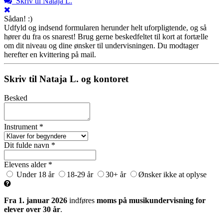
Skriv til Nataja L.
Sådan! :)
Udfyld og indsend formularen herunder helt uforpligtende, og så
hører du fra os snarest! Brug gerne beskedfeltet til kort at fortælle
om dit niveau og dine ønsker til undervisningen. Du modtager
herefter en kvittering på mail.
Skriv til Nataja L. og kontoret
Besked
Instrument *
Dit fulde navn *
Elevens alder *
Under 18 år
18-29 år
30+ år
Ønsker ikke at oplyse
Fra 1. januar 2026
indføres
moms på musikundervisning for
elever over 30 år
.