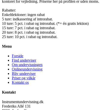
kontoret for vejledning. Priserne her på profilen er uden moms.
Rabatter:
Enkeltlektioner: ingen rabat
5 ture: indkassering af introrabat.
10 ture: 5 pct. i rabat og introrabat. (*= én gratis lektion)
15 ture: 7 pct. i rabat og introrabat.
20 ture: 8 pct. i rabat og introrabat.
25 ture: 10 pct. i rabat og introrabat.
Menu
Forside
Find underviser
Om undervisningen
Onlineundervisning
Bliv underviser
Priser og vilkår
Kontakt os
Kontakt
Instrumentundervisning.dk
Frederiks Allé 131