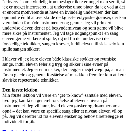
“erhverv” som kvindelig trommeslager ikke er noget man ser tit, så
jeg er meget interreseret i at undervise unge piger, da jeg ved at det
er enormt motiverende at have en kvindelig underviser, der kan
opmuntre én til at overskride de kønsstereotypiske grænser, der kan
være inden for både instrumenter og genrer. Jeg vil primært
undervise elever, der er på begynderniveau og som gerne vil blive
mere sikre på instrumentet. Jeg vil tage udgangspunkt i en sang,
eleven gerne vil lære at spille, og ud fra det undervise i de
forskellige teknikker, sangen kræver, indtil eleven til sidst selv kan
spille sangen sikkert.
I klaver vil jeg lære eleven både klassiske stykker og rytmiske
sange, indtil eleven føler sig tryg og sikker i sine evner på
instrumentet. Jeg er en musiker, der lægger meget vægt på, at man
får en glæde og generel forståelse af musikken frem for kun at lære
slaviske repeterende teknikker.
Den første lektion
Min første lektion vil være en ‘get-to-know’-samtale med eleven,
hvor jeg kan få en generel forståelse af elevens niveau på
instrumentet. Jeg vil høre, hvad eleven ønsker og drømmer om at
opnå – det kan være en specifik sang eller et niveau eleven vil op
på. Jeg vil derefter ud fra elevens ønsker og behov tilrettelægge et
individuelt forløb.