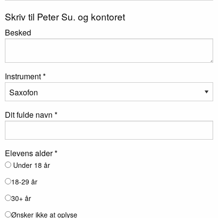
Skriv til Peter Su. og kontoret
Besked
Instrument *
Dit fulde navn *
Elevens alder *
Under 18 år
18-29 år
30+ år
Ønsker ikke at oplyse