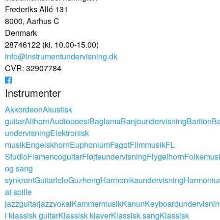
Frederiks Allé 131
8000, Aarhus C
Denmark
28746122 (kl. 10.00-15.00)
info@instrumentundervisning.dk
CVR: 32907784
Instrumenter
Akkordeon
Akustisk
guitar
Althorn
Audiopoesi
Baglama
Banjoundervisning
Bariton
Ba
undervisning
Elektronisk
musik
Engelskhorn
Euphonium
Fagot
Filmmusik
FL
Studio
Flamencoguitar
Fløjteundervisning
Flygelhorn
Folkemus
og sang
synkront
Guitarlele
Guzheng
Harmonikaundervisning
Harmoniu
at spille
jazzguitar
jazzvokal
Kammermusik
Kanun
Keyboardundervisnin
i klassisk guitar
Klassisk klaver
Klassisk sang
Klassisk