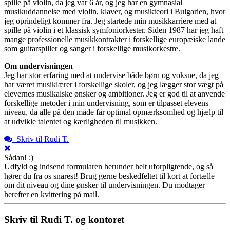
spille på violin, da jeg var 6 år, og jeg har en gymnasial
musikuddannelse med violin, klaver, og musikteori i Bulgarien, hvor
jeg oprindeligt kommer fra. Jeg startede min musikkarriere med at
spille på violin i et klassisk symfoniorkester. Siden 1987 har jeg haft
mange professionelle musikkontrakter i forskellige europæiske lande
som guitarspiller og sanger i forskellige musikorkestre.
Om undervisningen
Jeg har stor erfaring med at undervise både børn og voksne, da jeg
har været musiklærer i forskellige skoler, og jeg lægger stor vægt på
elevernes musikalske ønsker og ambitioner. Jeg er god til at anvende
forskellige metoder i min undervisning, som er tilpasset elevens
niveau, da alle på den måde får optimal opmærksomhed og hjælp til
at udvikle talentet og kærligheden til musikken.
Skriv til Rudi T.
Sådan! :)
Udfyld og indsend formularen herunder helt uforpligtende, og så
hører du fra os snarest! Brug gerne beskedfeltet til kort at fortælle
om dit niveau og dine ønsker til undervisningen. Du modtager
herefter en kvittering på mail.
Skriv til Rudi T. og kontoret