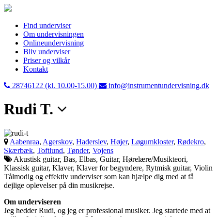
Find underviser
Om undervisningen
Onlineundervisning
Bliv underviser
Priser og vilkår
Kontakt
28746122 (kl. 10.00-15.00)
info@instrumentundervisning.dk
Rudi T.
Aabenraa
,
Agerskov
,
Haderslev
,
Højer
,
Løgumkloster
,
Rødekro
,
Skærbæk
,
Toftlund
,
Tønder
,
Vojens
Akustisk guitar, Bas, Elbas, Guitar, Hørelære/Musikteori,
Klassisk guitar, Klaver, Klaver for begyndere, Rytmisk guitar, Violin
Tålmodig og effektiv underviser som kan hjælpe dig med at få
dejlige oplevelser på din musikrejse.
Om underviseren
Jeg hedder Rudi, og jeg er professional musiker. Jeg startede med at