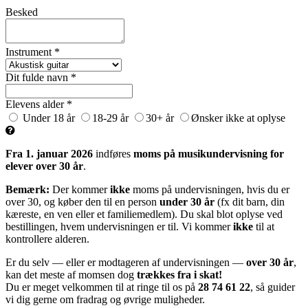
Besked
Instrument *
Dit fulde navn *
Elevens alder *
Under 18 år
18-29 år
30+ år
Ønsker ikke at oplyse
Fra 1. januar 2026
indføres
moms på musikundervisning for
elever over 30 år
.
Bemærk:
Der kommer
ikke
moms på undervisningen, hvis du er
over 30, og køber den til en person
under 30 år
(fx dit barn, din
kæreste, en ven eller et familiemedlem). Du skal blot oplyse ved
bestillingen, hvem undervisningen er til. Vi kommer
ikke
til at
kontrollere alderen.
Er du selv — eller er modtageren af undervisningen —
over 30 år
,
kan det meste af momsen dog
trækkes fra i skat!
Du er meget velkommen til at ringe til os på
28 74 61 22
, så guider
vi dig gerne om fradrag og øvrige muligheder.