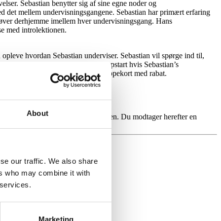
velser. Sebastian benytter sig af sine egne noder og
 med det mellem undervisningsgangene. Sebastian har primært erfaring
elv øver derhjemme imellem hver undervisningsgang. Hans
lse med introlektionen.
 opleve hvordan Sebastian underviser. Sebastian vil spørge ind til,
 kan der aftales en tid for rigtig opstart hvis Sebastian’s
 som enkelte lektioner eller som klippekort med rabat.
About
iveau og dine ønsker til undervisningen. Du modtager herefter en
se our traffic. We also share
ers who may combine it with
 services.
Marketing