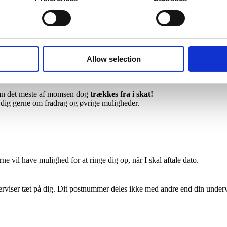
r over 30 år
.
Allow selection
 30, og køber den til en person
under 30 år
(fx dit barn, din kæreste, 
an det meste af momsen dog
trækkes fra i skat!
i dig gerne om fradrag og øvrige muligheder.
vil have mulighed for at ringe dig op, når I skal aftale dato.
derviser tæt på dig. Dit postnummer deles ikke med andre end din underv