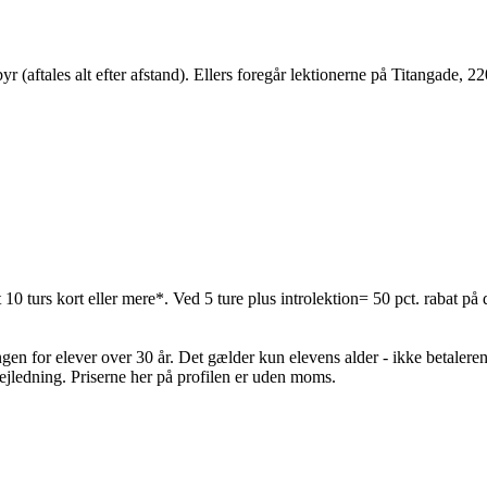
r (aftales alt efter afstand). Ellers foregår lektionerne på Titangade,
t 10 turs kort eller mere*. Ved 5 ture plus introlektion= 50 pct. rabat på 
gen for elever over 30 år. Det gælder kun elevens alder - ikke betale
vejledning. Priserne her på profilen er uden moms.