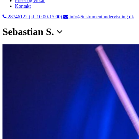
Priser og vilkår
Kontakt
28746122 (kl. 10.00-15.00)
info@instrumentundervisning.dk
Sebastian S.