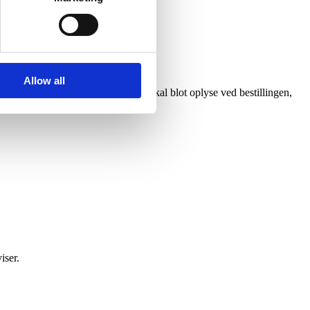
Allow all
en ven eller et familiemedlem). Du skal blot oplyse ved bestillingen,
iser.