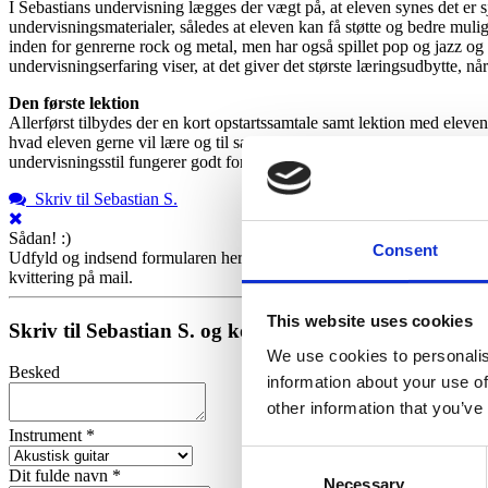
I Sebastians undervisning lægges der vægt på, at eleven synes det er sj
undervisningsmaterialer, således at eleven kan få støtte og bedre mul
inden for genrerne rock og metal, men har også spillet pop og jazz og
undervisningserfaring viser, at det giver det største læringsudbytte, nå
Den første lektion
Allerførst tilbydes der en kort opstartssamtale samt lektion med eleve
hvad eleven gerne vil lære og til særlige behov/ønsker for at finde ud 
undervisningsstil fungerer godt for eleven og der er god kemi. Underv
Skriv til Sebastian S.
Sådan! :)
Consent
Udfyld og indsend formularen herunder helt uforpligtende, og så hører 
kvittering på mail.
This website uses cookies
Skriv til Sebastian S. og kontoret
We use cookies to personalis
Besked
information about your use of
other information that you’ve
Instrument *
Consent
Dit fulde navn *
Necessary
Selection