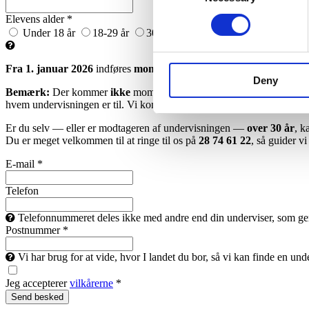
Elevens alder *
Under 18 år
18-29 år
30+ år
Ønsker ikke at oplyse
Fra 1. januar 2026
indføres
moms på musikundervisning for eleve
Deny
Bemærk:
Der kommer
ikke
moms på undervisningen, hvis du er over
hvem undervisningen er til. Vi kommer
ikke
til at kontrollere alderen.
Er du selv — eller er modtageren af undervisningen —
over 30 år
, k
Du er meget velkommen til at ringe til os på
28 74 61 22
, så guider v
E-mail *
Telefon
Telefonnummeret deles ikke med andre end din underviser, som gerne 
Postnummer *
Vi har brug for at vide, hvor I landet du bor, så vi kan finde en un
Jeg accepterer
vilkårerne
*