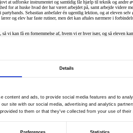
ovt at udforske instrumentet og samtidig får hjælp til teknik og andre ø
ighed for at huske hvad der har været arbejdet på, samt arbejde videre
 i partybands. Sebastian anbefaler én ugentlig lektion, og at eleven s
r lærer og elev har faste rutiner, men det kan aftales nærmere i forbinde
n, så vi kan få en fornemmelse af, hvem vi er hver især, og så eleven kan
af hvordan han kan være den bedste lærer for eleven. Ved samme lejlighed
isning foregår i Sebastians øvelokale på Nørrebro. Lektioner kan købes
Details
du fra os snarest! Brug gerne beskedfeltet til kort at fortælle om dit n
e content and ads, to provide social media features and to analy
 our site with our social media, advertising and analytics partn
 provided to them or that they’ve collected from your use of their
Preferences
Statistics