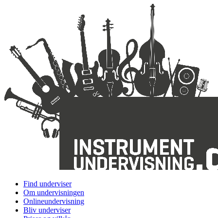
Find underviser
Om undervisningen
Onlineundervisning
Bliv underviser