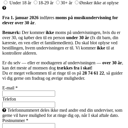
Under 18 år
18-29 år
30+ år
Ønsker ikke at oplyse
Fra 1. januar 2026
indføres
moms på musikundervisning for
elever over 30 år
.
Bemærk:
Der kommer
ikke
moms på undervisningen, hvis du er
over 30, og køber den til en person
under 30 år
(fx dit barn, din
kæreste, en ven eller et familiemedlem). Du skal blot oplyse ved
bestillingen, hvem undervisningen er til. Vi kommer
ikke
til at
kontrollere alderen.
Er du selv — eller er modtageren af undervisningen —
over 30 år
,
kan det meste af momsen dog
trækkes fra i skat!
Du er meget velkommen til at ringe til os på
28 74 61 22
, så guider
vi dig gerne om fradrag og øvrige muligheder.
E-mail *
Telefon
Telefonnummeret deles ikke med andre end din underviser, som
gerne vil have mulighed for at ringe dig op, når I skal aftale dato.
Postnummer *