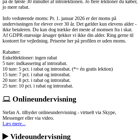
på de første 30 minutter af introlektionen. Jo flere lektioner du køber,
jo mere rabat.
Info vedrørende moms: Pr. 1. januar 2026 er der moms på
undervisningen for elever over 30 år. Det gælder kun elevens alder -
ikke betaleren. Du kan dog trække det meste af momsen fra i skat.
Af GDPR-mæssige årsager tjekker vi ikke din alder. Ring gerne til
kontoret for vejledning. Priserne her på profilen er uden moms.
Rabatter:
Enkeltlektioner: ingen rabat
5 ture: indkassering af introrabat.
10 ture: 5 pct. i rabat og introrabat. (*= én gratis lektion)
15 ture: 7 pct. i rabat og introrabat.
20 ture: 8 pct. i rabat og introrabat.
25 ture: 10 pct. i rabat og introrabat.
Onlineundervisning
Stefan A. tilbyder onlineundervisning - virtuelt via Skype,
Messenger eller via video.
Læs mere...
Videoundervisning