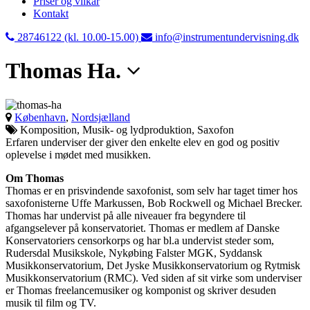
Priser og vilkår
Kontakt
28746122 (kl. 10.00-15.00)
info@instrumentundervisning.dk
Thomas Ha.
København
,
Nordsjælland
Komposition, Musik- og lydproduktion, Saxofon
Erfaren underviser der giver den enkelte elev en god og positiv
oplevelse i mødet med musikken.
Om Thomas
Thomas er en prisvindende saxofonist, som selv har taget timer hos
saxofonisterne Uffe Markussen, Bob Rockwell og Michael Brecker.
Thomas har undervist på alle niveauer fra begyndere til
afgangselever på konservatoriet. Thomas er medlem af Danske
Konservatoriers censorkorps og har bl.a undervist steder som,
Rudersdal Musikskole, Nykøbing Falster MGK, Syddansk
Musikkonservatorium, Det Jyske Musikkonservatorium og Rytmisk
Musikkonservatorium (RMC). Ved siden af sit virke som underviser
er Thomas freelancemusiker og komponist og skriver desuden
musik til film og TV.