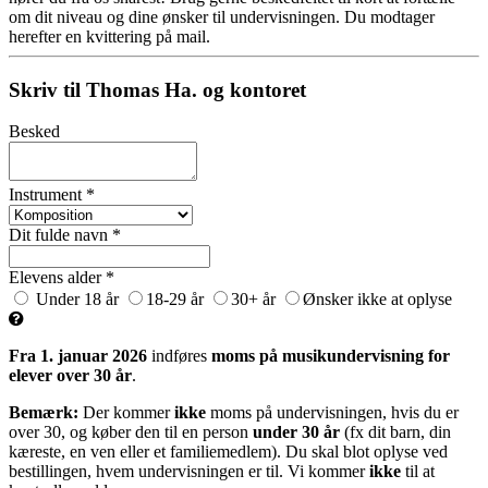
om dit niveau og dine ønsker til undervisningen. Du modtager
herefter en kvittering på mail.
Skriv til Thomas Ha. og kontoret
Besked
Instrument *
Dit fulde navn *
Elevens alder *
Under 18 år
18-29 år
30+ år
Ønsker ikke at oplyse
Fra 1. januar 2026
indføres
moms på musikundervisning for
elever over 30 år
.
Bemærk:
Der kommer
ikke
moms på undervisningen, hvis du er
over 30, og køber den til en person
under 30 år
(fx dit barn, din
kæreste, en ven eller et familiemedlem). Du skal blot oplyse ved
bestillingen, hvem undervisningen er til. Vi kommer
ikke
til at