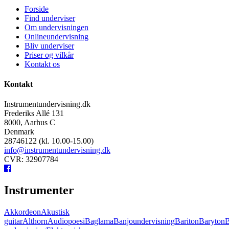
Forside
Find underviser
Om undervisningen
Onlineundervisning
Bliv underviser
Priser og vilkår
Kontakt os
Kontakt
Instrumentundervisning.dk
Frederiks Allé 131
8000, Aarhus C
Denmark
28746122 (kl. 10.00-15.00)
info@instrumentundervisning.dk
CVR: 32907784
Instrumenter
Akkordeon
Akustisk
guitar
Althorn
Audiopoesi
Baglama
Banjoundervisning
Bariton
Baryton
B