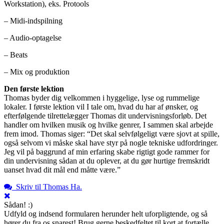
Workstation), eks. Protools
– Midi-indspilning
– Audio-optagelse
– Beats
– Mix og produktion
Den første lektion
Thomas byder dig velkommen i hyggelige, lyse og rummelige
lokaler. I første lektion vil I tale om, hvad du har af ønsker, og
efterfølgende tilrettelægger Thomas dit undervisningsforløb. Det
handler om hvilken musik og hvilke genrer, I sammen skal arbejde
frem imod. Thomas siger: “Det skal selvfølgeligt være sjovt at spille,
også selvom vi måske skal have styr på nogle tekniske udfordringer.
Jeg vil på baggrund af min erfaring skabe rigtigt gode rammer for
din undervisning sådan at du oplever, at du gør hurtige fremskridt
uanset hvad dit mål end måtte være.”
Skriv til Thomas Ha.
Sådan! :)
Udfyld og indsend formularen herunder helt uforpligtende, og så
hører du fra os snarest! Brug gerne beskedfeltet til kort at fortælle