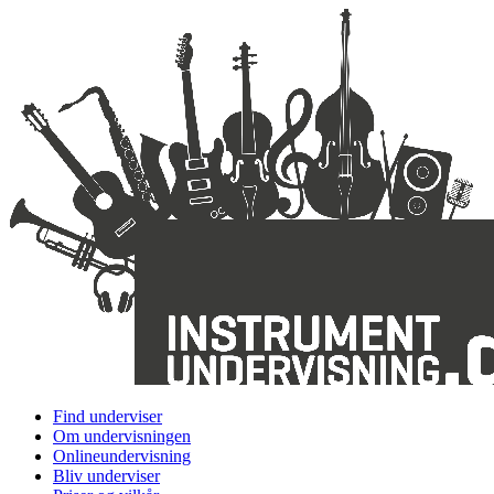
Find underviser
Om undervisningen
Onlineundervisning
Bliv underviser