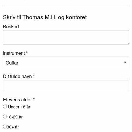
Skriv til Thomas M.H. og kontoret
Besked
Instrument *
Dit fulde navn *
Elevens alder *
Under 18 år
18-29 år
30+ år