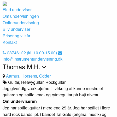
Find underviser
Om undervisningen
Onlineundervisning
Bliv underviser
Priser og vilkår
Kontakt
28746122 (kl. 10.00-15.00)
info@instrumentundervisning.dk
Thomas M.H.
Aarhus
,
Horsens
,
Odder
Guitar, Heavyguitar, Rockguitar
Jeg giver dig værktøjerne til virkelig at kunne mestre el-
guitaren og spille lead- og rytmeguitar på højt niveau.
Om underviseren
Jeg har spillet guitar i mere end 25 år. Jeg har spillet i flere
hard rock-bands, pt. i bandet TailGate (original musik) og