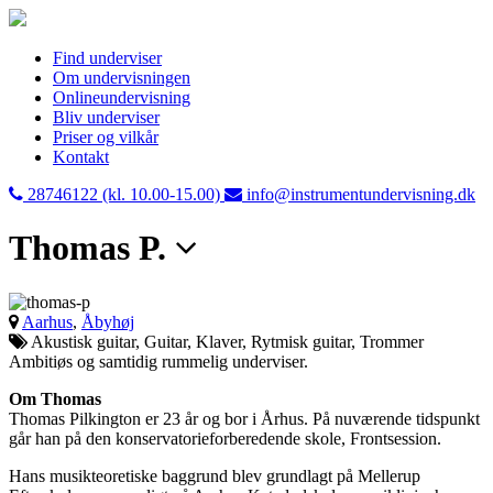
Find underviser
Om undervisningen
Onlineundervisning
Bliv underviser
Priser og vilkår
Kontakt
28746122 (kl. 10.00-15.00)
info@instrumentundervisning.dk
Thomas P.
Aarhus
,
Åbyhøj
Akustisk guitar, Guitar, Klaver, Rytmisk guitar, Trommer
Ambitiøs og samtidig rummelig underviser.
Om Thomas
Thomas Pilkington er 23 år og bor i Århus. På nuværende tidspunkt
går han på den konservatorieforberedende skole, Frontsession.
Hans musikteoretiske baggrund blev grundlagt på Mellerup