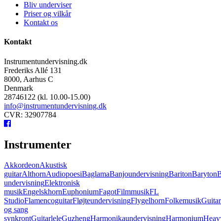
Bliv underviser
Priser og vilkår
Kontakt os
Kontakt
Instrumentundervisning.dk
Frederiks Allé 131
8000, Aarhus C
Denmark
28746122 (kl. 10.00-15.00)
info@instrumentundervisning.dk
CVR: 32907784
Instrumenter
Akkordeon
Akustisk
guitar
Althorn
Audiopoesi
Baglama
Banjoundervisning
Bariton
Baryton
B
undervisning
Elektronisk
musik
Engelskhorn
Euphonium
Fagot
Filmmusik
FL
Studio
Flamencoguitar
Fløjteundervisning
Flygelhorn
Folkemusik
Guita
og sang
synkront
Guitarlele
Guzheng
Harmonikaundervisning
Harmonium
Heavy