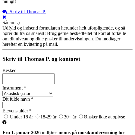
muligt!
Skriv til Thomas P.
Sådan! :)
Udfyld og indsend formularen herunder helt uforpligtende, og så
hører du fra os snarest! Brug gerne beskedfeltet til kort at fortælle
om dit niveau og dine ønsker til undervisningen. Du modtager
herefter en kvittering på mail.
Skriv til Thomas P. og kontoret
Besked
Instrument *
Dit fulde navn *
Elevens alder *
Under 18 år
18-29 år
30+ år
Ønsker ikke at oplyse
Fra 1. januar 2026
indføres
moms på musikundervisning for