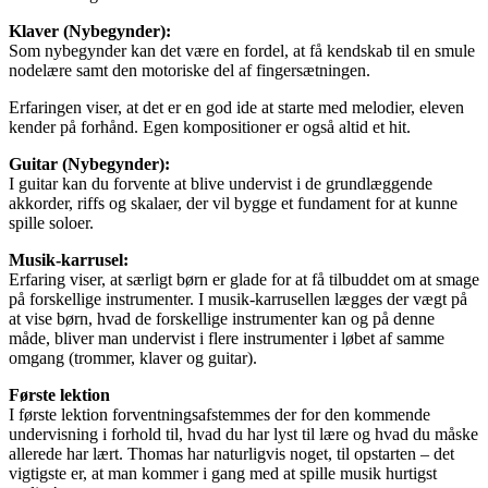
Klaver (Nybegynder):
Som nybegynder kan det være en fordel, at få kendskab til en smule
nodelære samt den motoriske del af fingersætningen.
Erfaringen viser, at det er en god ide at starte med melodier, eleven
kender på forhånd. Egen kompositioner er også altid et hit.
Guitar (Nybegynder):
I guitar kan du forvente at blive undervist i de grundlæggende
akkorder, riffs og skalaer, der vil bygge et fundament for at kunne
spille soloer.
Musik-karrusel:
Erfaring viser, at særligt børn er glade for at få tilbuddet om at smage
på forskellige instrumenter. I musik-karrusellen lægges der vægt på
at vise børn, hvad de forskellige instrumenter kan og på denne
måde, bliver man undervist i flere instrumenter i løbet af samme
omgang (trommer, klaver og guitar).
Første lektion
I første lektion forventningsafstemmes der for den kommende
undervisning i forhold til, hvad du har lyst til lære og hvad du måske
allerede har lært. Thomas har naturligvis noget, til opstarten – det
vigtigste er, at man kommer i gang med at spille musik hurtigst