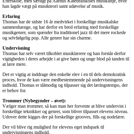
Efterskole, men særligt på Aarhus Katedralskoles musiklinje, hvor
han lagde vægt på musikteori samt udøvelse af musik.
Erfaring
Thomas har de sidste 16 år medvirket i forskellige musikalske
sammenhænge, og har derfor en bred erfaring med forskellige
musikgenrer, som spænder fra traditionel jazz til det mere rockede
og selvfølgelig pop. Alle genrer har sin charme.
Undervisning
Thomas har selv været tilkoblet musiklærere og han forstår derfor
vigtigheden i deres arbejde i at give børn og unge blod på tanden til
at lære mere.
Det er vigtig at inddrage den enkelte elev i en til dels demokratisk
proces, hvor de kan være medbestemmende på undervisningens
indhold. Thomas er tålmodig og tilpasser sig det læringstempo, der
er behov for.
Trommer (Nybegynder – øvet):
Vælger man trommer, så kan man her forvente at blive undervist i
forskellige teknikker og genrer, som bliver tilpasset elevens niveau.
Udover dette kigges der på forskellige grooves, fills og nodelære.
Der vil blive rig mulighed for elevens eget indspark til
undervisningens indhold.