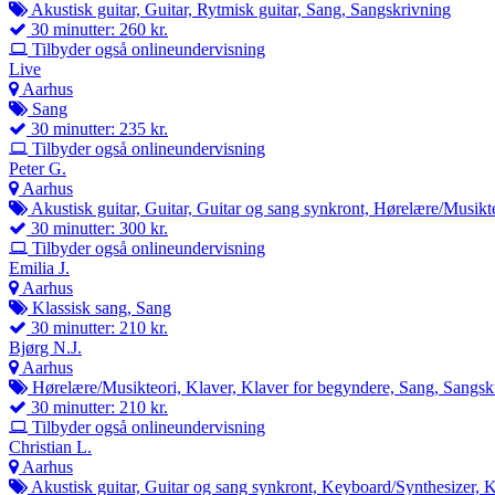
Akustisk guitar, Guitar, Rytmisk guitar, Sang, Sangskrivning
30 minutter: 260 kr.
Tilbyder også onlineundervisning
Live
Aarhus
Sang
30 minutter: 235 kr.
Tilbyder også onlineundervisning
Peter G.
Aarhus
Akustisk guitar, Guitar, Guitar og sang synkront, Hørelære/Musikte
30 minutter: 300 kr.
Tilbyder også onlineundervisning
Emilia J.
Aarhus
Klassisk sang, Sang
30 minutter: 210 kr.
Bjørg N.J.
Aarhus
Hørelære/Musikteori, Klaver, Klaver for begyndere, Sang, Sangsk
30 minutter: 210 kr.
Tilbyder også onlineundervisning
Christian L.
Aarhus
Akustisk guitar, Guitar og sang synkront, Keyboard/Synthesizer, 