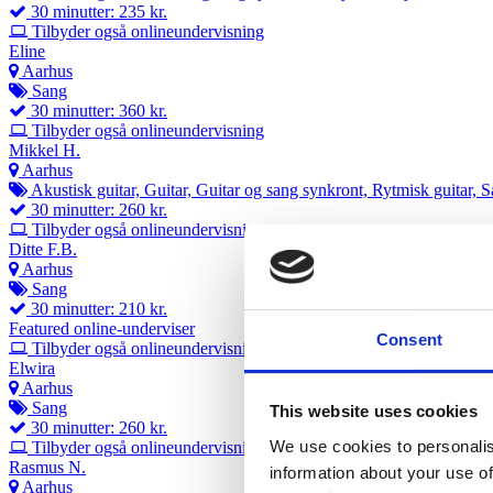
30 minutter: 235 kr.
Tilbyder også onlineundervisning
Eline
Aarhus
Sang
30 minutter: 360 kr.
Tilbyder også onlineundervisning
Mikkel H.
Aarhus
Akustisk guitar, Guitar, Guitar og sang synkront, Rytmisk guitar, 
30 minutter: 260 kr.
Tilbyder også onlineundervisning
Ditte F.B.
Aarhus
Sang
30 minutter: 210 kr.
Featured online-underviser
Consent
Tilbyder også onlineundervisning
Elwira
Aarhus
Sang
This website uses cookies
30 minutter: 260 kr.
We use cookies to personalis
Tilbyder også onlineundervisning
Rasmus N.
information about your use of
Aarhus