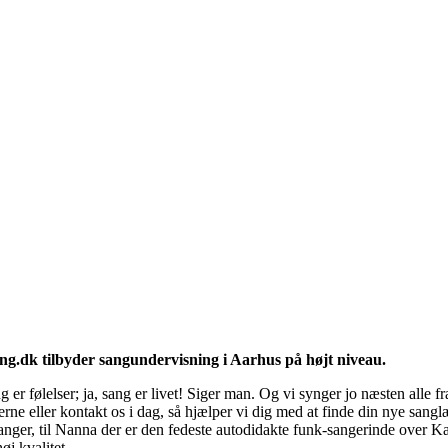
ng.dk tilbyder sangundervisning i Aarhus på højt niveau.
 er følelser; ja, sang er livet! Siger man. Og vi synger jo næsten alle
e eller kontakt os i dag, så hjælper vi dig med at finde din nye sanglære
ger, til Nanna der er den fedeste autodidakte funk-sangerinde over K
j kvalitet.