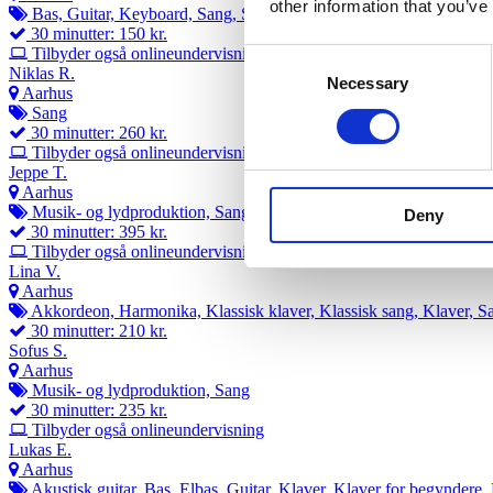
other information that you’ve
Bas, Guitar, Keyboard, Sang, Sangskrivning, Trommer
30 minutter: 150 kr.
Tilbyder også onlineundervisning
Consent
Niklas R.
Necessary
Selection
Aarhus
Sang
30 minutter: 260 kr.
Tilbyder også onlineundervisning
Jeppe T.
Aarhus
Musik- og lydproduktion, Sang
Deny
30 minutter: 395 kr.
Tilbyder også onlineundervisning
Lina V.
Aarhus
Akkordeon, Harmonika, Klassisk klaver, Klassisk sang, Klaver, S
30 minutter: 210 kr.
Sofus S.
Aarhus
Musik- og lydproduktion, Sang
30 minutter: 235 kr.
Tilbyder også onlineundervisning
Lukas E.
Aarhus
Akustisk guitar, Bas, Elbas, Guitar, Klaver, Klaver for begyndere,