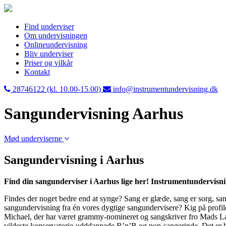
Find underviser
Om undervisningen
Onlineundervisning
Bliv underviser
Priser og vilkår
Kontakt
28746122 (kl. 10.00-15.00)
info@instrumentundervisning.dk
Sangundervisning Aarhus
Mød underviserne
Sangundervisning i Aarhus
Find din sangunderviser i Aarhus lige her! Instrumentundervisni
Findes der noget bedre end at synge? Sang er glæde, sang er sorg, sang
sangundervisning fra én vores dygtige sangundervisere? Kig på profilern
Michael, der har været grammy-nomineret og sangskriver fro Mads Lan
vildeste konservatorie-udddannede R’n’B og pop-sangerinde. Det er hø