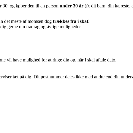
 30, og køber den til en person
under 30 år
(fx dit barn, din kæreste, 
an det meste af momsen dog
trækkes fra i skat!
i dig gerne om fradrag og øvrige muligheder.
vil have mulighed for at ringe dig op, når I skal aftale dato.
derviser tæt på dig. Dit postnummer deles ikke med andre end din underv