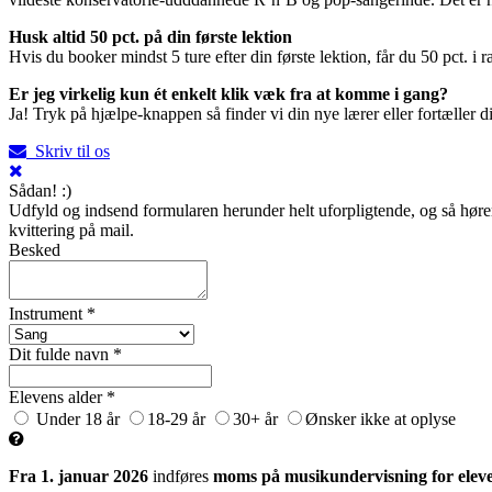
Husk altid 50 pct. på din første lektion
Hvis du booker mindst 5 ture efter din første lektion, får du 50 pct. i 
Er jeg virkelig kun ét enkelt klik væk fra at komme i gang?
Ja! Tryk på hjælpe-knappen så finder vi din nye lærer eller fortæller
Skriv til os
Sådan! :)
Udfyld og indsend formularen herunder helt uforpligtende, og så hører 
kvittering på mail.
Besked
Instrument *
Dit fulde navn *
Elevens alder *
Under 18 år
18-29 år
30+ år
Ønsker ikke at oplyse
Fra 1. januar 2026
indføres
moms på musikundervisning for eleve